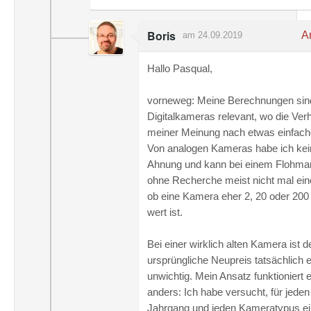
Boris
An
am 24.09.2019
Hallo Pasqual,
vorneweg: Meine Berechnungen sind
Digitalkameras relevant, wo die Verh
meiner Meinung nach etwas einfache
Von analogen Kameras habe ich kei
Ahnung und kann bei einem Flohma
ohne Recherche meist nicht mal ein
ob eine Kamera eher 2, 20 oder 200
wert ist.
Bei einer wirklich alten Kamera ist d
ursprüngliche Neupreis tatsächlich e
unwichtig. Mein Ansatz funktioniert 
anders: Ich habe versucht, für jeden
Jahrgang und jeden Kameratypus e