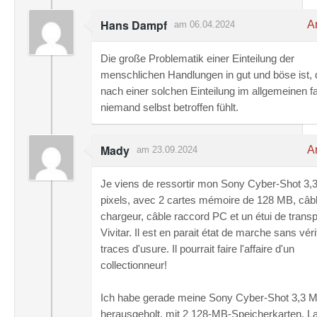
Hans Dampf
An
am 06.04.2024
Die große Problematik einer Einteilung der
menschlichen Handlungen in gut und böse ist, 
nach einer solchen Einteilung im allgemeinen f
niemand selbst betroffen fühlt.
Mady
An
am 23.09.2024
Je viens de ressortir mon Sony Cyber-Shot 3
pixels, avec 2 cartes mémoire de 128 MB, câb
chargeur, câble raccord PC et un étui de transp
Vivitar. Il est en parait état de marche sans véri
traces d'usure. Il pourrait faire l'affaire d'un
collectionneur!
Ich habe gerade meine Sony Cyber-Shot 3,3 M
herausgeholt, mit 2 128-MB-Speicherkarten, L