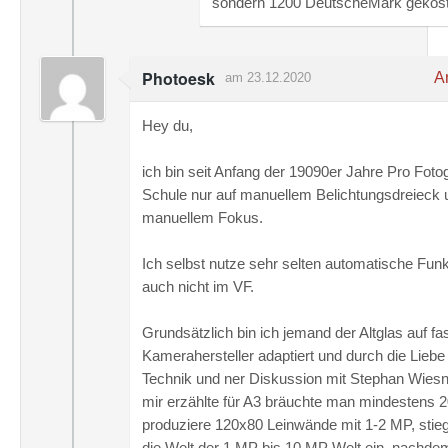
sondern 1200 DeutscheMark gekos
Photoesk
An
am 23.12.2020
Hey du,
ich bin seit Anfang der 19090er Jahre Pro Fotog
Schule nur auf manuellem Belichtungsdreieck 
manuellem Fokus.
Ich selbst nutze sehr selten automatische Fun
auch nicht im VF.
Grundsätzlich bin ich jemand der Altglas auf fa
Kamerahersteller adaptiert und durch die Liebe
Technik und ner Diskussion mit Stephan Wiesn
mir erzählte für A3 bräuchte man mindestens 
produziere 120x80 Leinwände mit 1-2 MP, stieg
die Welt der 1 MP bis 10 MP Welt ein, nachdem