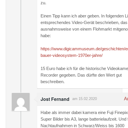
zu.
Einen Tipp kann ich aber geben. In folgenden Li
entsprechendes Video-Gerät beschrieben, das
ausnahmsweise von einem Flohmarkt mitge
habe:
https://www.digicammuseum.de/geschichten/er
bauer-videosystem-1970er-jahre/
15 Euro habe ich für die historische Videokame
Recorder gegeben. Das dürfte den Wert gut
beschreiben.
Jost Fernand
An
am 15.02.2020
Habe als immer dabei kamera eine Fuji Finepix
Super Bilder bis A3, lange batterielaufzeit. Und 
Nachtaufnahmen in Schwarz/Weiss bis 1600