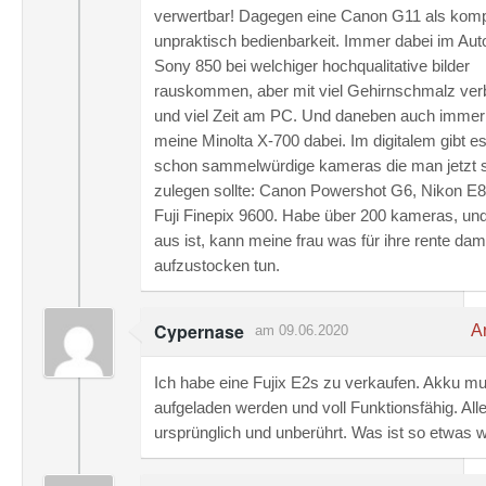
verwertbar! Dagegen eine Canon G11 als komp
unpraktisch bedienbarkeit. Immer dabei im Aut
Sony 850 bei welchiger hochqualitative bilder
rauskommen, aber mit viel Gehirnschmalz ve
und viel Zeit am PC. Und daneben auch immer
meine Minolta X-700 dabei. Im digitalem gibt e
schon sammelwürdige kameras die man jetzt 
zulegen sollte: Canon Powershot G6, Nikon E8
Fuji Finepix 9600. Habe über 200 kameras, un
aus ist, kann meine frau was für ihre rente dam
aufzustocken tun.
Cypernase
An
am 09.06.2020
Ich habe eine Fujix E2s zu verkaufen. Akku m
aufgeladen werden und voll Funktionsfähig. All
ursprünglich und unberührt. Was ist so etwas 