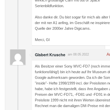
wirklich großartige Cam mit out of Space
Serienbildfunktion.
Also danke dir. Du bist sogar für mich als alter
der mit ner A1 anfing, im Geschäft ne inspirier
Quelle der 2000er Jahre Digicams.
Merci, Gl
Gisbert Krusche
An
am 08.05.2022
Als Besitzer einer Sony MVC-FD7 (noch imme
funktionsfähig!) bin ich heute auf Ihr Museum 
Google aufmerksam geworden. Da ich die Son
"inside"- Hefte 1998/1999 incl. der Preislisten 
habe, habe ich festgestellt, dass ihre Angaben
Preisen der MVC-FD71, -FD81 und -FD91 in d
Preisliste 1999 nicht mit ihren Werten überein
Rechnet man die damaligen DM-Preise mit d