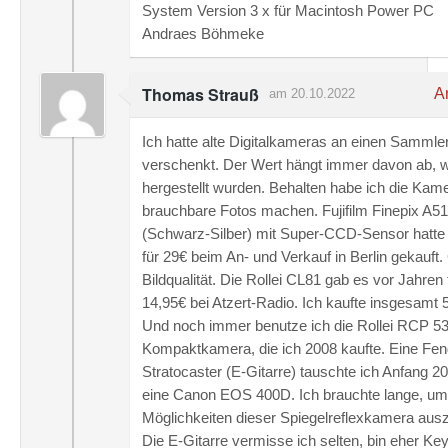
System Version 3 x für Macintosh Power PC
Andraes Böhmeke
Thomas Strauß
An
am 20.10.2022
Ich hatte alte Digitalkameras an einen Sammle
verschenkt. Der Wert hängt immer davon ab, w
hergestellt wurden. Behalten habe ich die Kame
brauchbare Fotos machen. Fujifilm Finepix A5
(Schwarz-Silber) mit Super-CCD-Sensor hatte 
für 29€ beim An- und Verkauf in Berlin gekauft.
Bildqualität. Die Rollei CL81 gab es vor Jahren 
14,95€ bei Atzert-Radio. Ich kaufte insgesamt 
Und noch immer benutze ich die Rollei RCP 5
Kompaktkamera, die ich 2008 kaufte. Eine Fen
Stratocaster (E-Gitarre) tauschte ich Anfang 
eine Canon EOS 400D. Ich brauchte lange, um
Möglichkeiten dieser Spiegelreflexkamera ausz
Die E-Gitarre vermisse ich selten, bin eher Ke