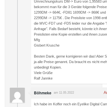
Umrechnungskurs DM-> Euro von 1,95583 um
bekommt man für die 3 Geräte folgende Preise
1299DM -> 664€, -FD81 1699DM -> 868€ und
2299DM -> 1175€ . Die Preisliste von 1998 enth
die MVC-FD7 und -FD5 leider nur die Angabe "
Anfrage". Falls Bedarf besteht, könnte ich ihne
Preislisten eine Kopie erstellen und ihnen zuse
Mfg
Gisbert Krusche
Besten Dank, gerne korrigieren wir das! Aber 
ja alle Preise genannt. Da braucht es nicht meh
unbedingt Kopien.
Viele Grüße
Ralf Jannke
Böhmeke
An
am 11.05.2022
Ich habe im Koffer noch ein Eyelike Digital Ca