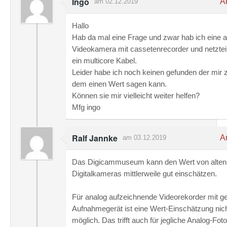
Ingo
An
am 02.12.2019
Hallo
Hab da mal eine Frage und zwar hab ich eine a
Videokamera mit cassetenrecorder und netztei
ein multicore Kabel.
Leider habe ich noch keinen gefunden der mir z
dem einen Wert sagen kann.
Können sie mir vielleicht weiter helfen?
Mfg ingo
Ralf Jannke
An
am 03.12.2019
Das Digicammuseum kann den Wert von alten
Digitalkameras mittlerweile gut einschätzen.
Für analog aufzeichnende Videorekorder mit g
Aufnahmegerät ist eine Wert-Einschätzung nic
möglich. Das trifft auch für jegliche Analog-Fo