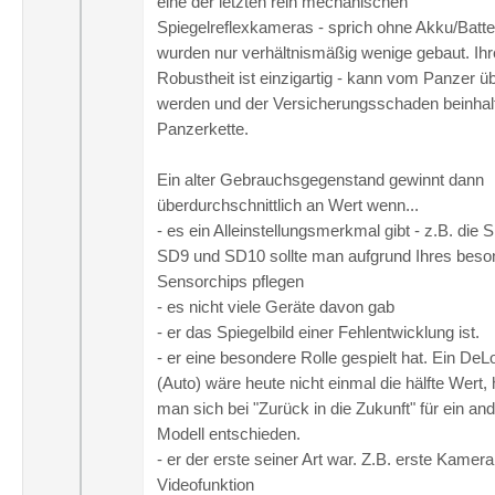
eine der letzten rein mechanischen
Spiegelreflexkameras - sprich ohne Akku/Batte
wurden nur verhältnismäßig wenige gebaut. Ihr
Robustheit ist einzigartig - kann vom Panzer übe
werden und der Versicherungsschaden beinhalt
Panzerkette.
Ein alter Gebrauchsgegenstand gewinnt dann
überdurchschnittlich an Wert wenn...
- es ein Alleinstellungsmerkmal gibt - z.B. die 
SD9 und SD10 sollte man aufgrund Ihres beso
Sensorchips pflegen
- es nicht viele Geräte davon gab
- er das Spiegelbild einer Fehlentwicklung ist.
- er eine besondere Rolle gespielt hat. Ein DeL
(Auto) wäre heute nicht einmal die hälfte Wert, 
man sich bei "Zurück in die Zukunft" für ein an
Modell entschieden.
- er der erste seiner Art war. Z.B. erste Kamera
Videofunktion