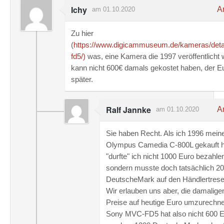
Ichy
An
am 01.10.2020
Zu hier
(
https://www.digicammuseum.de/kameras/deta
fd5/)
was, eine Kamera die 1997 veröffentlicht 
kann nicht 600€ damals gekostet haben, der 
später.
Ralf Jannke
An
am 01.10.2020
Sie haben Recht. Als ich 1996 mein
Olympus Camedia C-800L gekauft 
"durfte" ich nicht 1000 Euro bezahle
sondern musste doch tatsächlich 2
DeutscheMark auf den Händlertrese
Wir erlauben uns aber, die damalig
Preise auf heutige Euro umzurechne
Sony MVC-FD5 hat also nicht 600 E