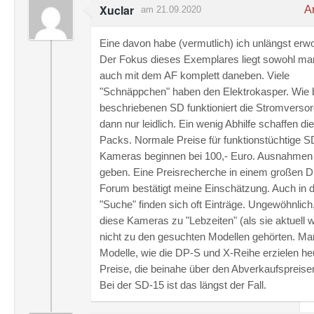
Xuclar
An
am 21.09.2020
Eine davon habe (vermutlich) ich unlängst erw
Der Fokus dieses Exemplares liegt sowohl man
auch mit dem AF komplett daneben. Viele
"Schnäppchen" haben den Elektrokasper. Wie b
beschriebenen SD funktioniert die Stromverso
dann nur leidlich. Ein wenig Abhilfe schaffen d
Packs. Normale Preise für funktionstüchtige S
Kameras beginnen bei 100,- Euro. Ausnahmen
geben. Eine Preisrecherche in einem großen 
Forum bestätigt meine Einschätzung. Auch in 
"Suche" finden sich oft Einträge. Ungewöhnlich,
diese Kameras zu "Lebzeiten" (als sie aktuell 
nicht zu den gesuchten Modellen gehörten. M
Modelle, wie die DP-S und X-Reihe erzielen he
Preise, die beinahe über den Abverkaufspreisen
Bei der SD-15 ist das längst der Fall.