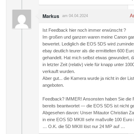
Markus
An
am 04.04.2024
Ist Feedback hier noch immer erwünscht ?
Im großen und ganzen waren meine Canon gan
bewertet. Lediglich die EOS 5DS wird zumindes
ebay deutlich teurer als die ermittelten 600 Eur
gehandelt. Hat mich selbst etwas gewundert, d
in letzter Zeit (relativ) viele für knapp unter 10
verkauft wurden.
Aber gut... die Kamera wurde ja nicht in der Lis
angeboten.
Feedback? IMMER! Ansonsten haben Sie die F
bereits beantwortet — die EOS 5DS ist nicht gel
Abgesehen davon: Unser Mitautor Christian Za
in eine EOS 5D MKIII sehr maßvolle 100 Euro i
… O.K. die 5D MKIII löst nur 24 MP auf …