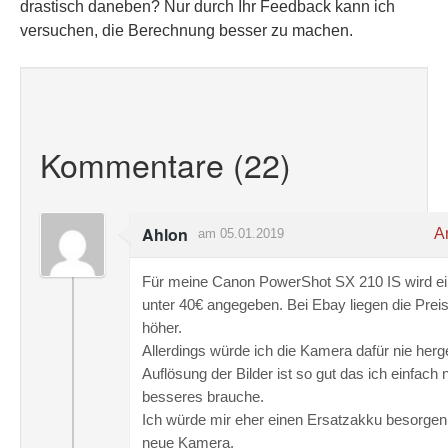
drastisch daneben? Nur durch Ihr Feedback kann ich
versuchen, die Berechnung besser zu machen.
Kommentare (22)
Ahlon
An
am 05.01.2019
Für meine Canon PowerShot SX 210 IS wird ei
unter 40€ angegeben. Bei Ebay liegen die Prei
höher.
Allerdings würde ich die Kamera dafür nie herg
Auflösung der Bilder ist so gut das ich einfach 
besseres brauche.
Ich würde mir eher einen Ersatzakku besorgen 
neue Kamera.