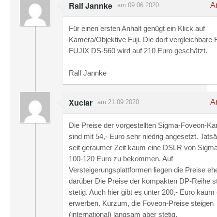
Ralf Jannke
An
am 09.06.2020
Für einen ersten Anhalt genügt ein Klick auf
Kamera/Objektive Fuji. Die dort vergleichbare F
FUJIX DS-560 wird auf 210 Euro geschätzt.
Ralf Jannke
Xuclar
An
am 21.09.2020
Die Preise der vorgestellten Sigma-Foveon-K
sind mit 54,- Euro sehr niedrig angesetzt. Tatsä
seit geraumer Zeit kaum eine DSLR von Sigma
100-120 Euro zu bekommen. Auf
Versteigerungsplattformen liegen die Preise eh
darüber Die Preise der kompakten DP-Reihe s
stetig. Auch hier gibt es unter 200,- Euro kaum
erwerben. Kurzum, die Foveon-Preise steigen
(international) langsam aber stetig.