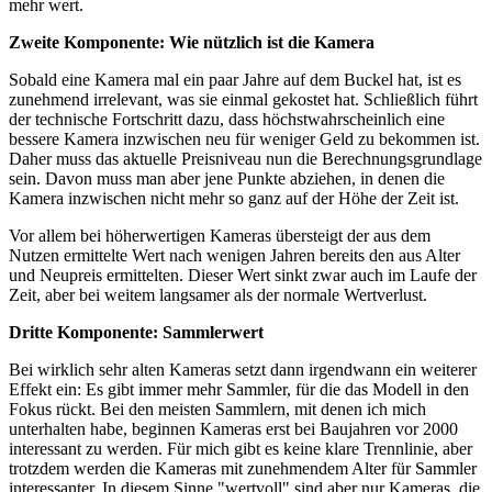
mehr wert.
Zweite Komponente: Wie nützlich ist die Kamera
Sobald eine Kamera mal ein paar Jahre auf dem Buckel hat, ist es
zunehmend irrelevant, was sie einmal gekostet hat. Schließlich führt
der technische Fortschritt dazu, dass höchstwahrscheinlich eine
bessere Kamera inzwischen neu für weniger Geld zu bekommen ist.
Daher muss das aktuelle Preisniveau nun die Berechnungsgrundlage
sein. Davon muss man aber jene Punkte abziehen, in denen die
Kamera inzwischen nicht mehr so ganz auf der Höhe der Zeit ist.
Vor allem bei höherwertigen Kameras übersteigt der aus dem
Nutzen ermittelte Wert nach wenigen Jahren bereits den aus Alter
und Neupreis ermittelten. Dieser Wert sinkt zwar auch im Laufe der
Zeit, aber bei weitem langsamer als der normale Wertverlust.
Dritte Komponente: Sammlerwert
Bei wirklich sehr alten Kameras setzt dann irgendwann ein weiterer
Effekt ein: Es gibt immer mehr Sammler, für die das Modell in den
Fokus rückt. Bei den meisten Sammlern, mit denen ich mich
unterhalten habe, beginnen Kameras erst bei Baujahren vor 2000
interessant zu werden. Für mich gibt es keine klare Trennlinie, aber
trotzdem werden die Kameras mit zunehmendem Alter für Sammler
interessanter. In diesem Sinne "wertvoll" sind aber nur Kameras, die