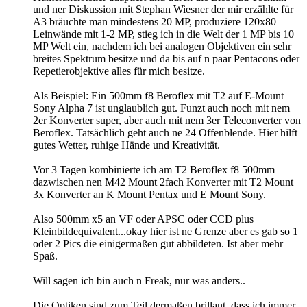
und ner Diskussion mit Stephan Wiesner der mir erzählte für
A3 bräuchte man mindestens 20 MP, produziere 120x80
Leinwände mit 1-2 MP, stieg ich in die Welt der 1 MP bis 10
MP Welt ein, nachdem ich bei analogen Objektiven ein sehr
breites Spektrum besitze und da bis auf n paar Pentacons oder
Repetierobjektive alles für mich besitze.
Als Beispiel: Ein 500mm f8 Beroflex mit T2 auf E-Mount
Sony Alpha 7 ist unglaublich gut. Funzt auch noch mit nem
2er Konverter super, aber auch mit nem 3er Teleconverter von
Beroflex. Tatsächlich geht auch ne 24 Offenblende. Hier hilft
gutes Wetter, ruhige Hände und Kreativität.
Vor 3 Tagen kombinierte ich am T2 Beroflex f8 500mm
dazwischen nen M42 Mount 2fach Konverter mit T2 Mount
3x Konverter an K Mount Pentax und E Mount Sony.
Also 500mm x5 an VF oder APSC oder CCD plus
Kleinbildequivalent...okay hier ist ne Grenze aber es gab so 1
oder 2 Pics die einigermaßen gut abbildeten. Ist aber mehr
Spaß.
Will sagen ich bin auch n Freak, nur was anders..
Die Optiken sind zum Teil dermaßen brillant, dass ich immer