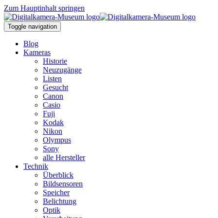
Zum Hauptinhalt springen
Toggle navigation
Blog
Kameras
Historie
Neuzugänge
Listen
Gesucht
Canon
Casio
Fuji
Kodak
Nikon
Olympus
Sony
alle Hersteller
Technik
Überblick
Bildsensoren
Speicher
Belichtung
Optik