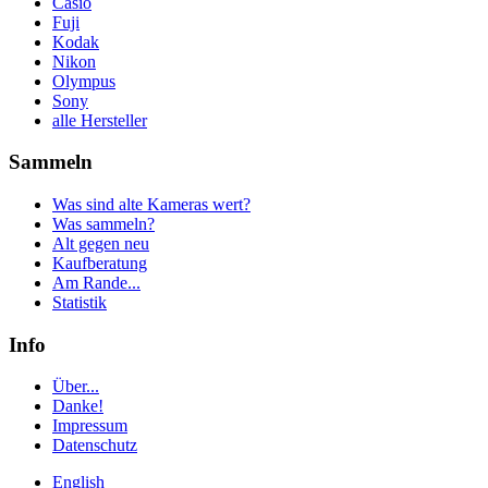
Casio
Fuji
Kodak
Nikon
Olympus
Sony
alle Hersteller
Sammeln
Was sind alte Kameras wert?
Was sammeln?
Alt gegen neu
Kaufberatung
Am Rande...
Statistik
Info
Über...
Danke!
Impressum
Datenschutz
English