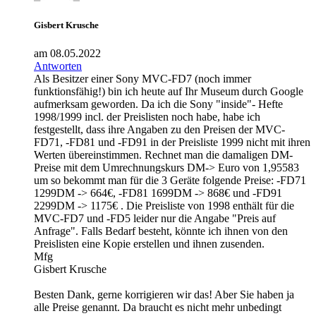
Gisbert Krusche
am 08.05.2022
Antworten
Als Besitzer einer Sony MVC-FD7 (noch immer
funktionsfähig!) bin ich heute auf Ihr Museum durch Google
aufmerksam geworden. Da ich die Sony "inside"- Hefte
1998/1999 incl. der Preislisten noch habe, habe ich
festgestellt, dass ihre Angaben zu den Preisen der MVC-
FD71, -FD81 und -FD91 in der Preisliste 1999 nicht mit ihren
Werten übereinstimmen. Rechnet man die damaligen DM-
Preise mit dem Umrechnungskurs DM-> Euro von 1,95583
um so bekommt man für die 3 Geräte folgende Preise: -FD71
1299DM -> 664€, -FD81 1699DM -> 868€ und -FD91
2299DM -> 1175€ . Die Preisliste von 1998 enthält für die
MVC-FD7 und -FD5 leider nur die Angabe "Preis auf
Anfrage". Falls Bedarf besteht, könnte ich ihnen von den
Preislisten eine Kopie erstellen und ihnen zusenden.
Mfg
Gisbert Krusche
Besten Dank, gerne korrigieren wir das! Aber Sie haben ja
alle Preise genannt. Da braucht es nicht mehr unbedingt