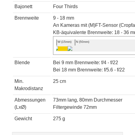
Bajonett
Four Thirds
Brennweite
9 - 18 mm
An Kameras mit (M)FT-Sensor (Cropfak
KB-äquivalente Brennweite: 18 - 36 
W (15mm)
N (50mm)
Blende
Bei 9 mm Brennweite: f/4 - f/22
Bei 18 mm Brennweite: f/5.6 - f/22
Min.
25 cm
Makrodistanz
Abmessungen
73mm lang, 80mm Durchmesser
(LxØ)
Filtergewinde 72mm
Gewicht
275 g