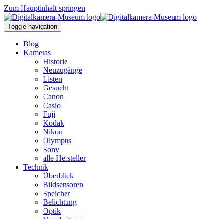
Zum Hauptinhalt springen
Toggle navigation
Blog
Kameras
Historie
Neuzugänge
Listen
Gesucht
Canon
Casio
Fuji
Kodak
Nikon
Olympus
Sony
alle Hersteller
Technik
Überblick
Bildsensoren
Speicher
Belichtung
Optik