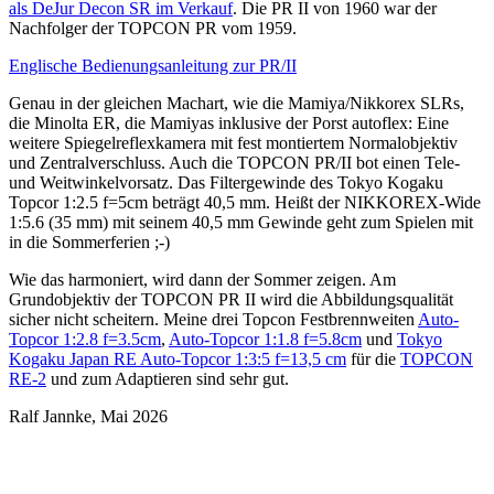
als DeJur Decon SR im Verkauf
. Die PR II von 1960 war der
Nachfolger der TOPCON PR vom 1959.
Englische Bedienungsanleitung zur PR/II
Genau in der gleichen Machart, wie die Mamiya/Nikkorex SLRs,
die Minolta ER, die Mamiyas inklusive der Porst autoflex: Eine
weitere Spiegelreflexkamera mit fest montiertem Normalobjektiv
und Zentralverschluss. Auch die TOPCON PR/II bot einen Tele-
und Weitwinkelvorsatz. Das Filtergewinde des Tokyo Kogaku
Topcor 1:2.5 f=5cm beträgt 40,5 mm. Heißt der NIKKOREX-Wide
1:5.6 (35 mm) mit seinem 40,5 mm Gewinde geht zum Spielen mit
in die Sommerferien ;-)
Wie das harmoniert, wird dann der Sommer zeigen. Am
Grundobjektiv der TOPCON PR II wird die Abbildungsqualität
sicher nicht scheitern. Meine drei Topcon Festbrennweiten
Auto-
Topcor 1:2.8 f=3.5cm
,
Auto-Topcor 1:1.8 f=5.8cm
und
Tokyo
Kogaku Japan RE Auto-Topcor 1:3:5 f=13,5 cm
für die
TOPCON
RE-2
und zum Adaptieren sind sehr gut.
Ralf Jannke, Mai 2026