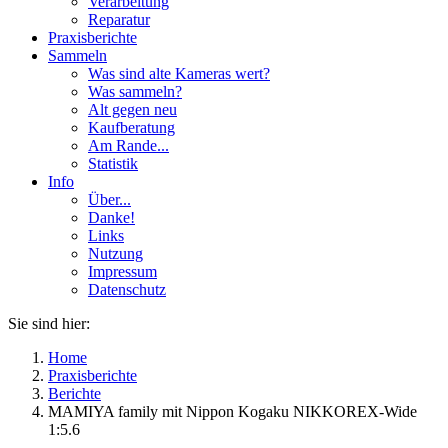
Verarbeitung
Reparatur
Praxisberichte
Sammeln
Was sind alte Kameras wert?
Was sammeln?
Alt gegen neu
Kaufberatung
Am Rande...
Statistik
Info
Über...
Danke!
Links
Nutzung
Impressum
Datenschutz
Sie sind hier:
Home
Praxisberichte
Berichte
MAMIYA family mit Nippon Kogaku NIKKOREX-Wide
1:5.6