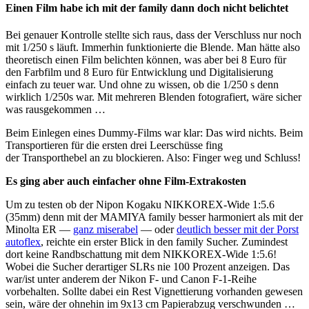
Einen Film habe ich mit der family dann doch nicht belichtet
Bei genauer Kontrolle stellte sich raus, dass der Verschluss nur noch
mit 1/250 s läuft. Immerhin funktionierte die Blende. Man hätte also
theoretisch einen Film belichten können, was aber bei 8 Euro für
den Farbfilm und 8 Euro für Entwicklung und Digitalisierung
einfach zu teuer war. Und ohne zu wissen, ob die 1/250 s denn
wirklich 1/250s war. Mit mehreren Blenden fotografiert, wäre sicher
was rausgekommen …
Beim Einlegen eines Dummy-Films war klar: Das wird nichts. Beim
Transportieren für die ersten drei Leerschüsse fing
der Transporthebel an zu blockieren. Also: Finger weg und Schluss!
Es ging aber auch einfacher ohne Film-Extrakosten
Um zu testen ob der Nipon Kogaku NIKKOREX-Wide 1:5.6
(35mm) denn mit der MAMIYA family besser harmoniert als mit der
Minolta ER —
ganz miserabel
— oder
deutlich besser mit der Porst
autoflex
, reichte ein erster Blick in den family Sucher. Zumindest
dort keine Randbschattung mit dem NIKKOREX-Wide 1:5.6!
Wobei die Sucher derartiger SLRs nie 100 Prozent anzeigen. Das
war/ist unter anderem der Nikon F- und Canon F-1-Reihe
vorbehalten. Sollte dabei ein Rest Vignettierung vorhanden gewesen
sein, wäre der ohnehin im 9x13 cm Papierabzug verschwunden …