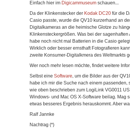
Einfach hier im
Digicammuseum
schauen...
Da der Klinkenstecker der
Kodak DC20
für die D
Casio passte, wurde die QV10 kurzerhand an den
Digitalkameras an die heimische Glotze zu häng
Klinkensteckergrößen. Was bei der sagenhaften 
habe noch nicht mal Batterien in die Casio gelegt
Wirklich oder besser ernsthaft Fotografieren kan
zweite Konsumer-Digitalkmera des Weltmarkts ge
Wer noch mehr lesen möchte, findet weitere Info
Selbst eine
Software
, um die Bilder aus der QV1
habe ich mir die Suche nach einem passenden, se
wie oben beschrieben zum LogiLink VG0011 USB
Windows- und Mac OS X-Software beilag. Mag sei
etwas besseres Ergebnis herauskommt. Aber was
Ralf Jannke
Nachtrag (*)