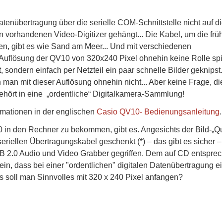
atenübertragung über die serielle COM-Schnittstelle nicht auf d
 vorhandenen Video-Digitizer gehängt... Die Kabel, um die frü
en, gibt es wie Sand am Meer... Und mit verschiedenen
Auflösung der QV10 von 320x240 Pixel ohnehin keine Rolle spie
, sondern einfach per Netzteil ein paar schnelle Bilder geknipst
n man mit dieser Auflösung ohnehin nicht... Aber keine Frage, di
hört in eine „ordentliche“ Digitalkamera-Sammlung!
rmationen in der englischen
Casio QV10- Bedienungsanleitung
.
0 in den Rechner zu bekommen, gibt es. Angesichts der Bild-„Qu
riellen Übertragungskabel geschenkt (*) – das gibt es sicher 
 2.0 Audio und Video Grabber gegriffen. Dem auf CD entspre
n, dass bei einer "ordentlichen" digitalen Datenübertragung e
 soll man Sinnvolles mit 320 x 240 Pixel anfangen?