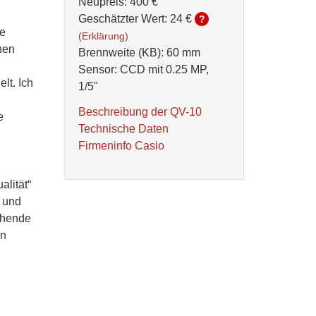
Neupreis: 400 €
Geschätzter Wert:
24 €
?
ie
(Erklärung)
hen
Brennweite (KB): 60 mm
Sensor: CCD mit 0.25 MP,
lt. Ich
1/5"
.
Beschreibung der QV-10
e
Technische Daten
Firmeninfo Casio
alität“
– und
chende
in