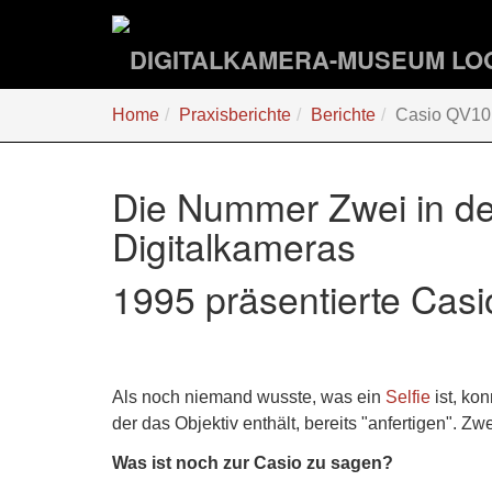
Zum
Hauptinhalt
springen
Sie
Home
Praxisberichte
Berichte
Casio QV10
sind
hier:
Die Nummer Zwei in de
Digitalkameras
1995 präsentierte Cas
Als noch niemand wusste, was ein
Selfie
ist, ko
der das Objektiv enthält, bereits "anfertigen". Zw
Was ist noch zur Casio zu sagen?