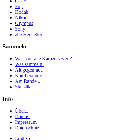
Casio
Fuji
Kodak
Nikon
Olympus
Sony
alle Hersteller
Sammeln
Was sind alte Kameras wert?
Was sammeln?
Alt gegen neu
Kaufberatung
Am Rande...
Statistik
Info
Über...
Danke!
Impressum
Datenschutz
English