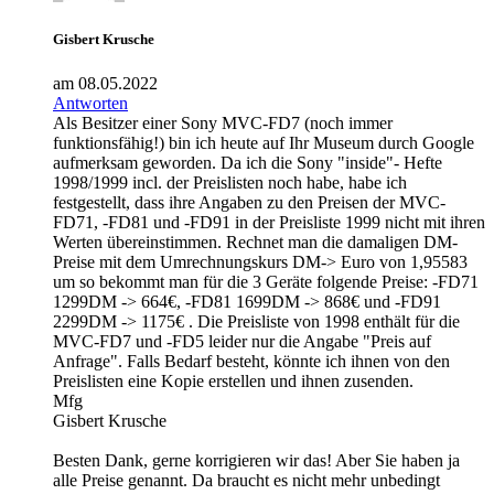
Gisbert Krusche
am 08.05.2022
Antworten
Als Besitzer einer Sony MVC-FD7 (noch immer
funktionsfähig!) bin ich heute auf Ihr Museum durch Google
aufmerksam geworden. Da ich die Sony "inside"- Hefte
1998/1999 incl. der Preislisten noch habe, habe ich
festgestellt, dass ihre Angaben zu den Preisen der MVC-
FD71, -FD81 und -FD91 in der Preisliste 1999 nicht mit ihren
Werten übereinstimmen. Rechnet man die damaligen DM-
Preise mit dem Umrechnungskurs DM-> Euro von 1,95583
um so bekommt man für die 3 Geräte folgende Preise: -FD71
1299DM -> 664€, -FD81 1699DM -> 868€ und -FD91
2299DM -> 1175€ . Die Preisliste von 1998 enthält für die
MVC-FD7 und -FD5 leider nur die Angabe "Preis auf
Anfrage". Falls Bedarf besteht, könnte ich ihnen von den
Preislisten eine Kopie erstellen und ihnen zusenden.
Mfg
Gisbert Krusche
Besten Dank, gerne korrigieren wir das! Aber Sie haben ja
alle Preise genannt. Da braucht es nicht mehr unbedingt