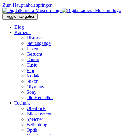
Zum Hauptinhalt springen
Toggle navigation
Blog
Kameras
Historie
Neuzugänge
Listen
Gesucht
Canon
Casio
Fuji
Kodak
Nikon
Olympus
Sony
alle Hersteller
Technik
Überblick
Bildsensoren
Speicher
Belichtung
Optik