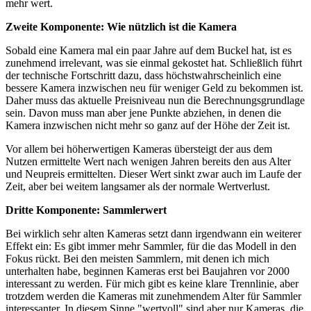
mehr wert.
Zweite Komponente: Wie nützlich ist die Kamera
Sobald eine Kamera mal ein paar Jahre auf dem Buckel hat, ist es
zunehmend irrelevant, was sie einmal gekostet hat. Schließlich führt
der technische Fortschritt dazu, dass höchstwahrscheinlich eine
bessere Kamera inzwischen neu für weniger Geld zu bekommen ist.
Daher muss das aktuelle Preisniveau nun die Berechnungsgrundlage
sein. Davon muss man aber jene Punkte abziehen, in denen die
Kamera inzwischen nicht mehr so ganz auf der Höhe der Zeit ist.
Vor allem bei höherwertigen Kameras übersteigt der aus dem
Nutzen ermittelte Wert nach wenigen Jahren bereits den aus Alter
und Neupreis ermittelten. Dieser Wert sinkt zwar auch im Laufe der
Zeit, aber bei weitem langsamer als der normale Wertverlust.
Dritte Komponente: Sammlerwert
Bei wirklich sehr alten Kameras setzt dann irgendwann ein weiterer
Effekt ein: Es gibt immer mehr Sammler, für die das Modell in den
Fokus rückt. Bei den meisten Sammlern, mit denen ich mich
unterhalten habe, beginnen Kameras erst bei Baujahren vor 2000
interessant zu werden. Für mich gibt es keine klare Trennlinie, aber
trotzdem werden die Kameras mit zunehmendem Alter für Sammler
interessanter. In diesem Sinne "wertvoll" sind aber nur Kameras, die