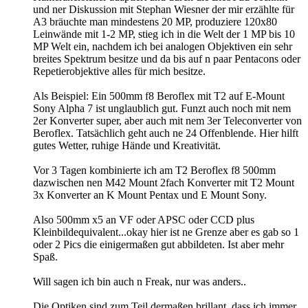
und ner Diskussion mit Stephan Wiesner der mir erzählte für
A3 bräuchte man mindestens 20 MP, produziere 120x80
Leinwände mit 1-2 MP, stieg ich in die Welt der 1 MP bis 10
MP Welt ein, nachdem ich bei analogen Objektiven ein sehr
breites Spektrum besitze und da bis auf n paar Pentacons oder
Repetierobjektive alles für mich besitze.
Als Beispiel: Ein 500mm f8 Beroflex mit T2 auf E-Mount
Sony Alpha 7 ist unglaublich gut. Funzt auch noch mit nem
2er Konverter super, aber auch mit nem 3er Teleconverter von
Beroflex. Tatsächlich geht auch ne 24 Offenblende. Hier hilft
gutes Wetter, ruhige Hände und Kreativität.
Vor 3 Tagen kombinierte ich am T2 Beroflex f8 500mm
dazwischen nen M42 Mount 2fach Konverter mit T2 Mount
3x Konverter an K Mount Pentax und E Mount Sony.
Also 500mm x5 an VF oder APSC oder CCD plus
Kleinbildequivalent...okay hier ist ne Grenze aber es gab so 1
oder 2 Pics die einigermaßen gut abbildeten. Ist aber mehr
Spaß.
Will sagen ich bin auch n Freak, nur was anders..
Die Optiken sind zum Teil dermaßen brillant, dass ich immer