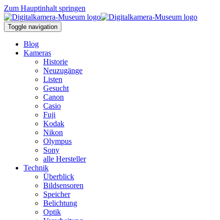
Zum Hauptinhalt springen
Toggle navigation
Blog
Kameras
Historie
Neuzugänge
Listen
Gesucht
Canon
Casio
Fuji
Kodak
Nikon
Olympus
Sony
alle Hersteller
Technik
Überblick
Bildsensoren
Speicher
Belichtung
Optik