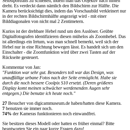
Selbstportraits zu schießen, indem man das Objektiv nach hinten
dreht. Es verdeckt dann nämlich den Bildschirm zur Hälfte. Die
Kamera berücksichtigt dies, indem das Vorschaubild verkleinert nur
in der rechten Bildschirmhälfte angezeigt wird - mit einer
Bilddiagonalen von nicht mal 2 Zentimetern.
Kurios ist der drehbare Hebel rund um den Auslöser. Geübte
Digitalfotografen identifizieren diesen mühelos als Zoomhebel. Das
ist allerdings ein Irrtum, was man schnell bemerkt, weil sich der
Hebel nur in eine Richtung bewegen lässt. Es handelt sich um den
Einschalter - die Zoomfunktion wird über zwei Tasten auf der
Rückseite gesteuert.
Kommentar von Jan:
"Funktion war sehr gut. Besonders toll war das Design, was
unauffällige urbane Fotos nach der Seite ermöglicht. Habe sie
durch die noch bessere Coolpix S10 ersetzt. (Deren größeres
Display komt meinen schwächer werdenenden Augen sehr
entgegen.) Die benutze ich heute noch."
27
Besucher von digicammuseum.de haben/hatten diese Kamera.
7
benutzen sie immer noch.
74%
der Kameras funktionieren noch einwandfrei.
Sie besitzen dieses Modell oder hatten es früher einmal? Bitte
beantworten Sie ein paar kurze Fragen dazu!