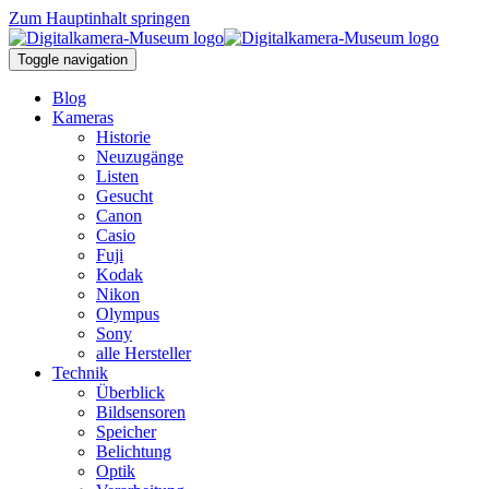
Zum Hauptinhalt springen
Toggle navigation
Blog
Kameras
Historie
Neuzugänge
Listen
Gesucht
Canon
Casio
Fuji
Kodak
Nikon
Olympus
Sony
alle Hersteller
Technik
Überblick
Bildsensoren
Speicher
Belichtung
Optik