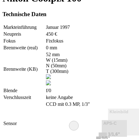
Technische Daten
Markteinführung
Januar 1997
Neupreis
450 €
Fokus
Fixfokus
Brennweite (real)
0 mm
52 mm
W (15mm)
N (50mm)
Brennweite (KB)
T (300mm)
Blende
f/0
Verschlusszeit
keine Angabe
CCD mit 0.3 MP, 1/3"
Sensor