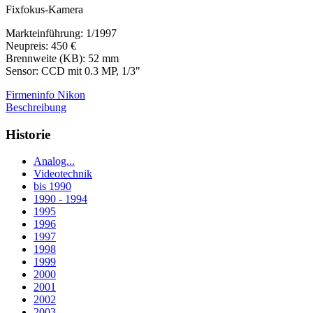
Fixfokus-Kamera
Markteinführung: 1/1997
Neupreis: 450 €
Brennweite (KB): 52 mm
Sensor: CCD mit 0.3 MP, 1/3"
Firmeninfo Nikon
Beschreibung
Historie
Analog...
Videotechnik
bis 1990
1990 - 1994
1995
1996
1997
1998
1999
2000
2001
2002
2003