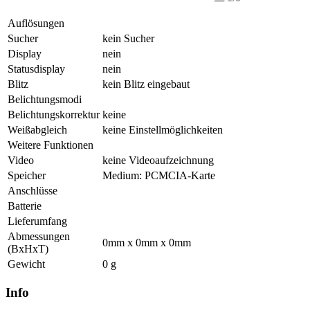
Auflösungen
Sucher
kein Sucher
Display
nein
Statusdisplay
nein
Blitz
kein Blitz eingebaut
Belichtungsmodi
Belichtungskorrektur
keine
Weißabgleich
keine Einstellmöglichkeiten
Weitere Funktionen
Video
keine Videoaufzeichnung
Speicher
Medium: PCMCIA-Karte
Anschlüsse
Batterie
Lieferumfang
Abmessungen
0mm x 0mm x 0mm
(BxHxT)
Gewicht
0 g
Info