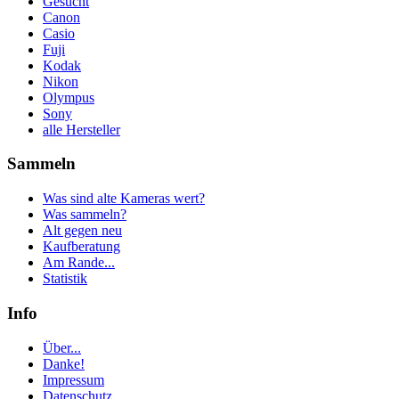
Gesucht
Canon
Casio
Fuji
Kodak
Nikon
Olympus
Sony
alle Hersteller
Sammeln
Was sind alte Kameras wert?
Was sammeln?
Alt gegen neu
Kaufberatung
Am Rande...
Statistik
Info
Über...
Danke!
Impressum
Datenschutz