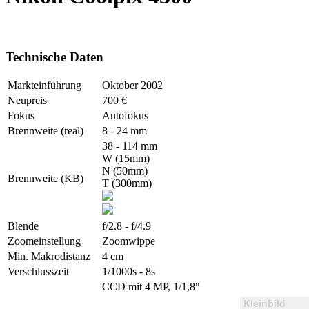
Technische Daten
Markteinführung
Oktober 2002
Neupreis
700 €
Fokus
Autofokus
Brennweite (real)
8 - 24 mm
38 - 114 mm
W (15mm)
N (50mm)
Brennweite (KB)
T (300mm)
Blende
f/2.8 - f/4.9
Zoomeinstellung
Zoomwippe
Min. Makrodistanz
4 cm
Verschlusszeit
1/1000s - 8s
CCD mit 4 MP, 1/1,8"