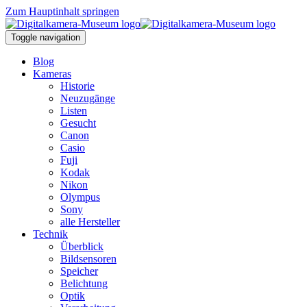
Zum Hauptinhalt springen
Toggle navigation
Blog
Kameras
Historie
Neuzugänge
Listen
Gesucht
Canon
Casio
Fuji
Kodak
Nikon
Olympus
Sony
alle Hersteller
Technik
Überblick
Bildsensoren
Speicher
Belichtung
Optik