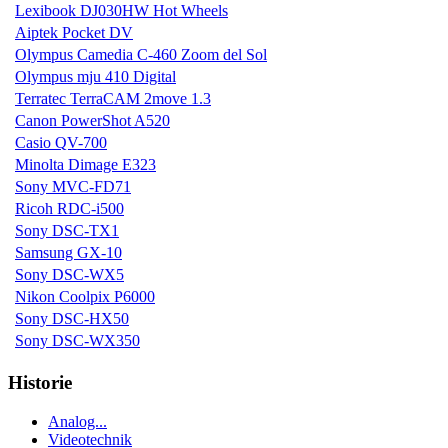
Lexibook DJ030HW Hot Wheels
Aiptek Pocket DV
Olympus Camedia C-460 Zoom del Sol
Olympus mju 410 Digital
Terratec TerraCAM 2move 1.3
Canon PowerShot A520
Casio QV-700
Minolta Dimage E323
Sony MVC-FD71
Ricoh RDC-i500
Sony DSC-TX1
Samsung GX-10
Sony DSC-WX5
Nikon Coolpix P6000
Sony DSC-HX50
Sony DSC-WX350
Historie
Analog...
Videotechnik