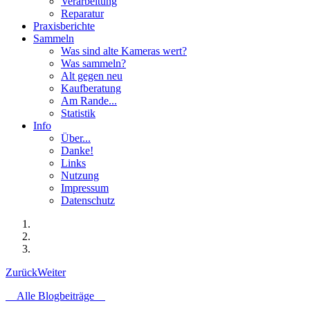
Verarbeitung
Reparatur
Praxisberichte
Sammeln
Was sind alte Kameras wert?
Was sammeln?
Alt gegen neu
Kaufberatung
Am Rande...
Statistik
Info
Über...
Danke!
Links
Nutzung
Impressum
Datenschutz
Zurück
Weiter
Alle Blogbeiträge