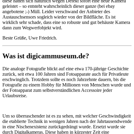
diese hatten sich natürlich wegen Defekt sofort eine neue Kamera
geleistet – so entsteht wahrscheinlich dieser ganze (bei ebay
angebotene ;-) Müll. Leider verschwand der Anbieter des
Austauschsensors sogleich wieder von der Bildfläche. Es ist
wirklich sehr schade, dass eine so robuste und gut behäuste Kamera
dann zum Wegwerfobjekt wird.
Beste Grüße, Uwe Friedrich.
Was ist digicammuseum.de?
Die analoge Fotografie blickt auf eine etwa 170-jährige Geschichte
zurück, seit etwa 100 Jahren sind Fotoapparate auch für Privatleute
erschwinglich. Trotzdem sollte es noch Jahrzehnte dauern, bis die
Fotografie zu einem Hobby für Millionen von Menschen wurde und
der Fotoapparat zum selbstverständlichen Accessoire jeder
Urlaubsreise.
Um so überraschender ist es zu sehen, mit welcher Geschwindigkeit
die etablierte Technik in wenigen Jahren nach der Jahrtausendwende
in eine Nischenexistenz zurückgedrängt wurde. Ersetzt wurde sie
durch Digitalkameras. Diese haben in kürzester Zeit eine