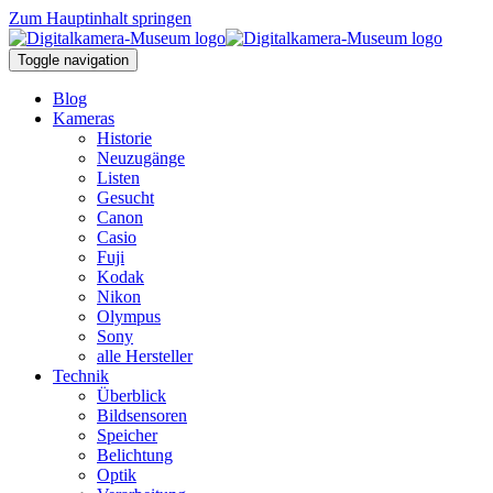
Zum Hauptinhalt springen
Toggle navigation
Blog
Kameras
Historie
Neuzugänge
Listen
Gesucht
Canon
Casio
Fuji
Kodak
Nikon
Olympus
Sony
alle Hersteller
Technik
Überblick
Bildsensoren
Speicher
Belichtung
Optik