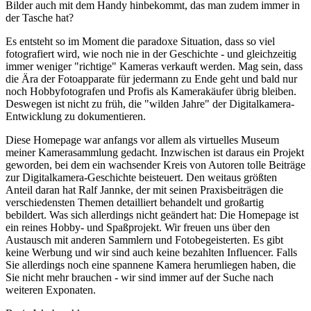
Bilder auch mit dem Handy hinbekommt, das man zudem immer in
der Tasche hat?
Es entsteht so im Moment die paradoxe Situation, dass so viel
fotografiert wird, wie noch nie in der Geschichte - und gleichzeitig
immer weniger "richtige" Kameras verkauft werden. Mag sein, dass
die Ära der Fotoapparate für jedermann zu Ende geht und bald nur
noch Hobbyfotografen und Profis als Kamerakäufer übrig bleiben.
Deswegen ist nicht zu früh, die "wilden Jahre" der Digitalkamera-
Entwicklung zu dokumentieren.
Diese Homepage war anfangs vor allem als virtuelles Museum
meiner Kamerasammlung gedacht. Inzwischen ist daraus ein Projekt
geworden, bei dem ein wachsender Kreis von Autoren tolle Beiträge
zur Digitalkamera-Geschichte beisteuert. Den weitaus größten
Anteil daran hat Ralf Jannke, der mit seinen Praxisbeiträgen die
verschiedensten Themen detailliert behandelt und großartig
bebildert. Was sich allerdings nicht geändert hat: Die Homepage ist
ein reines Hobby- und Spaßprojekt. Wir freuen uns über den
Austausch mit anderen Sammlern und Fotobegeisterten. Es gibt
keine Werbung und wir sind auch keine bezahlten Influencer. Falls
Sie allerdings noch eine spannene Kamera herumliegen haben, die
Sie nicht mehr brauchen - wir sind immer auf der Suche nach
weiteren Exponaten.