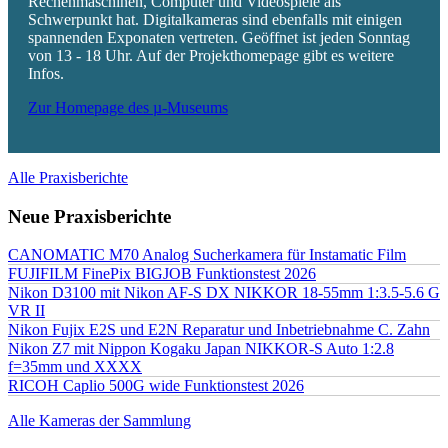
Rechenmaschinen, Computer und Videospiele als
Schwerpunkt hat. Digitalkameras sind ebenfalls mit einigen
spannenden Exponaten vertreten. Geöffnet ist jeden Sonntag
von 13 - 18 Uhr. Auf der Projekthomepage gibt es weitere
Infos.
Zur Homepage des µ-Museums
Alle Praxisberichte
Neue Praxisberichte
CANOMATIC M70 Analog Sucherkamera für Instamatic Film
FUJIFILM FinePix BIGJOB Funktionstest 2026
Nikon D3100 mit Nikon AF-S DX NIKKOR 18-55mm 1:3.5-5.6 G
VR II
Nikon Fujix E2S und E2N Reparatur und Inbetriebnahme C. Zahn
Nikon Z7 mit Nippon Kogaku Japan NIKKOR-S Auto 1:2.8
f=35mm und XXXX
RICOH Caplio 500G wide Funktionstest 2026
Alle Kameras der Sammlung