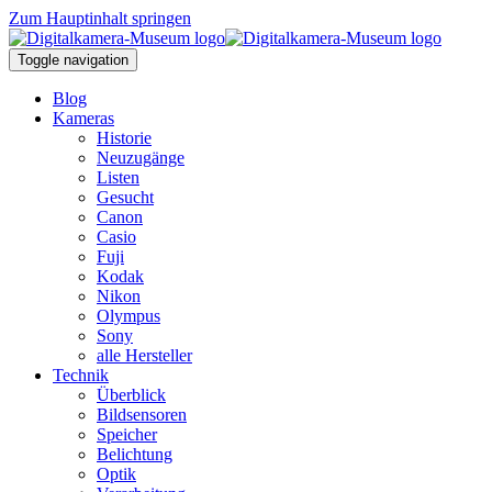
Zum Hauptinhalt springen
Toggle navigation
Blog
Kameras
Historie
Neuzugänge
Listen
Gesucht
Canon
Casio
Fuji
Kodak
Nikon
Olympus
Sony
alle Hersteller
Technik
Überblick
Bildsensoren
Speicher
Belichtung
Optik