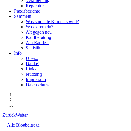
Verarbeitung
Reparatur
Praxisberichte
Sammeln
Was sind alte Kameras wert?
Was sammeln?
Alt gegen neu
Kaufberatung
Am Rande...
Statistik
Info
Über...
Danke!
Links
Nutzung
Impressum
Datenschutz
Zurück
Weiter
Alle Blogbeiträge