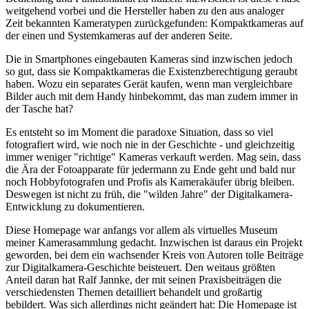
weitgehend vorbei und die Hersteller haben zu den aus analoger
Zeit bekannten Kameratypen zurückgefunden: Kompaktkameras auf
der einen und Systemkameras auf der anderen Seite.
Die in Smartphones eingebauten Kameras sind inzwischen jedoch
so gut, dass sie Kompaktkameras die Existenzberechtigung geraubt
haben. Wozu ein separates Gerät kaufen, wenn man vergleichbare
Bilder auch mit dem Handy hinbekommt, das man zudem immer in
der Tasche hat?
Es entsteht so im Moment die paradoxe Situation, dass so viel
fotografiert wird, wie noch nie in der Geschichte - und gleichzeitig
immer weniger "richtige" Kameras verkauft werden. Mag sein, dass
die Ära der Fotoapparate für jedermann zu Ende geht und bald nur
noch Hobbyfotografen und Profis als Kamerakäufer übrig bleiben.
Deswegen ist nicht zu früh, die "wilden Jahre" der Digitalkamera-
Entwicklung zu dokumentieren.
Diese Homepage war anfangs vor allem als virtuelles Museum
meiner Kamerasammlung gedacht. Inzwischen ist daraus ein Projekt
geworden, bei dem ein wachsender Kreis von Autoren tolle Beiträge
zur Digitalkamera-Geschichte beisteuert. Den weitaus größten
Anteil daran hat Ralf Jannke, der mit seinen Praxisbeiträgen die
verschiedensten Themen detailliert behandelt und großartig
bebildert. Was sich allerdings nicht geändert hat: Die Homepage ist