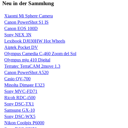
Neu in der Sammlung
Xiaomi Mi Sphere Camera
Canon PowerShot S1 IS
Canon EOS 100D
Sony NEX 3N
Lexibook DJ030HW Hot Wheels
Aiptek Pocket DV
Olympus Camedia C-460 Zoom del Sol
Olympus mju 410 Digital
Terratec TerraCAM 2move 1.3
Canon PowerShot A520
Casio QV-700
Minolta Dimage E323
Sony MVC-FD71
Ricoh RDC-i500
Sony DSC-TX1
Samsung GX-10
Sony DSC-WX5
Nikon Coolpix P6000