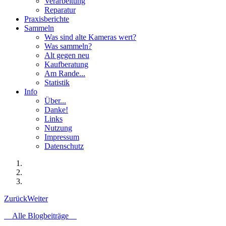
Verarbeitung
Reparatur
Praxisberichte
Sammeln
Was sind alte Kameras wert?
Was sammeln?
Alt gegen neu
Kaufberatung
Am Rande...
Statistik
Info
Über...
Danke!
Links
Nutzung
Impressum
Datenschutz
Zurück
Weiter
Alle Blogbeiträge