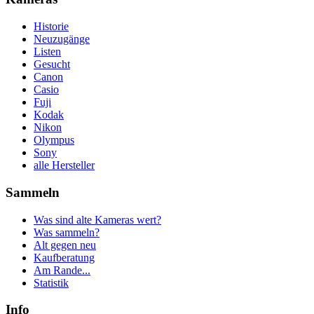
Historie
Neuzugänge
Listen
Gesucht
Canon
Casio
Fuji
Kodak
Nikon
Olympus
Sony
alle Hersteller
Sammeln
Was sind alte Kameras wert?
Was sammeln?
Alt gegen neu
Kaufberatung
Am Rande...
Statistik
Info