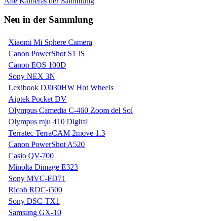
Alle Kameras der Sammlung
Neu in der Sammlung
Xiaomi Mi Sphere Camera
Canon PowerShot S1 IS
Canon EOS 100D
Sony NEX 3N
Lexibook DJ030HW Hot Wheels
Aiptek Pocket DV
Olympus Camedia C-460 Zoom del Sol
Olympus mju 410 Digital
Terratec TerraCAM 2move 1.3
Canon PowerShot A520
Casio QV-700
Minolta Dimage E323
Sony MVC-FD71
Ricoh RDC-i500
Sony DSC-TX1
Samsung GX-10