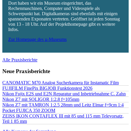
Dort haben wir ein Museum eingerichtet, das
Rechenmaschinen, Computer und Videospiele als
Schwerpunkt hat. Digitalkameras sind ebenfalls mit einigen
spannenden Exponaten vertreten. Geöffnet ist jeden Sonntag
von 13 - 18 Uhr. Auf der Projekthomepage gibt es weitere
Infos.
Zur Homepage des µ-Museums
Alle Praxisberichte
Neue Praxisberichte
CANOMATIC M70 Analog Sucherkamera für Instamatic Film
FUJIFILM FinePix BIGJOB Funktionstest 2026
Nikon Fujix E2S und E2N Reparatur und Inbetriebnahme C. Zahn
Nikon Z7 mit SOLIGOR 1:2.8 f=105mm
Nikon Z7 mit TAMRON 1:2.5 28mm und Leitz Elmar f=9cm 1:4
Pocket FUJICA 350 ZOOM
ZEISS IKON CONTAFLEX III mit 85 und 115 mm Televorsatz,
Teil 1 85 mm