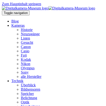
Zum Hauptinhalt springen
Toggle navigation
Blog
Kameras
Historie
Neuzugänge
Listen
Gesucht
Canon
Casio
Fuji
Kodak
Nikon
Olympus
Sony
alle Hersteller
Technik
Überblick
Bildsensoren
Speicher
Belichtung
Optik