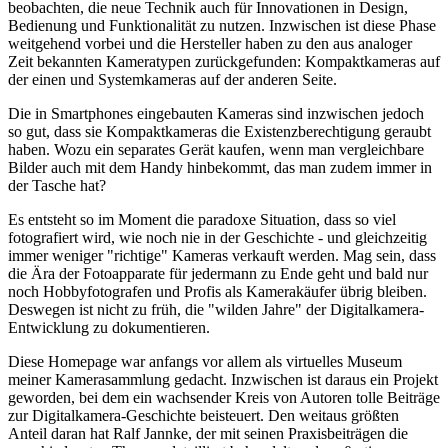
beobachten, die neue Technik auch für Innovationen in Design,
Bedienung und Funktionalität zu nutzen. Inzwischen ist diese Phase
weitgehend vorbei und die Hersteller haben zu den aus analoger
Zeit bekannten Kameratypen zurückgefunden: Kompaktkameras auf
der einen und Systemkameras auf der anderen Seite.
Die in Smartphones eingebauten Kameras sind inzwischen jedoch
so gut, dass sie Kompaktkameras die Existenzberechtigung geraubt
haben. Wozu ein separates Gerät kaufen, wenn man vergleichbare
Bilder auch mit dem Handy hinbekommt, das man zudem immer in
der Tasche hat?
Es entsteht so im Moment die paradoxe Situation, dass so viel
fotografiert wird, wie noch nie in der Geschichte - und gleichzeitig
immer weniger "richtige" Kameras verkauft werden. Mag sein, dass
die Ära der Fotoapparate für jedermann zu Ende geht und bald nur
noch Hobbyfotografen und Profis als Kamerakäufer übrig bleiben.
Deswegen ist nicht zu früh, die "wilden Jahre" der Digitalkamera-
Entwicklung zu dokumentieren.
Diese Homepage war anfangs vor allem als virtuelles Museum
meiner Kamerasammlung gedacht. Inzwischen ist daraus ein Projekt
geworden, bei dem ein wachsender Kreis von Autoren tolle Beiträge
zur Digitalkamera-Geschichte beisteuert. Den weitaus größten
Anteil daran hat Ralf Jannke, der mit seinen Praxisbeiträgen die