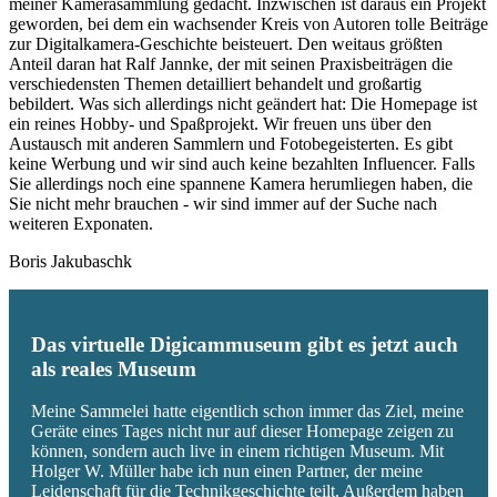
meiner Kamerasammlung gedacht. Inzwischen ist daraus ein Projekt
geworden, bei dem ein wachsender Kreis von Autoren tolle Beiträge
zur Digitalkamera-Geschichte beisteuert. Den weitaus größten
Anteil daran hat Ralf Jannke, der mit seinen Praxisbeiträgen die
verschiedensten Themen detailliert behandelt und großartig
bebildert. Was sich allerdings nicht geändert hat: Die Homepage ist
ein reines Hobby- und Spaßprojekt. Wir freuen uns über den
Austausch mit anderen Sammlern und Fotobegeisterten. Es gibt
keine Werbung und wir sind auch keine bezahlten Influencer. Falls
Sie allerdings noch eine spannene Kamera herumliegen haben, die
Sie nicht mehr brauchen - wir sind immer auf der Suche nach
weiteren Exponaten.
Boris Jakubaschk
Das virtuelle Digicammuseum gibt es jetzt auch
als reales Museum
Meine Sammelei hatte eigentlich schon immer das Ziel, meine
Geräte eines Tages nicht nur auf dieser Homepage zeigen zu
können, sondern auch live in einem richtigen Museum. Mit
Holger W. Müller habe ich nun einen Partner, der meine
Leidenschaft für die Technikgeschichte teilt. Außerdem haben