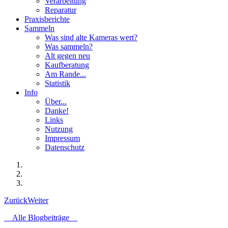
Verarbeitung
Reparatur
Praxisberichte
Sammeln
Was sind alte Kameras wert?
Was sammeln?
Alt gegen neu
Kaufberatung
Am Rande...
Statistik
Info
Über...
Danke!
Links
Nutzung
Impressum
Datenschutz
Zurück
Weiter
Alle Blogbeiträge