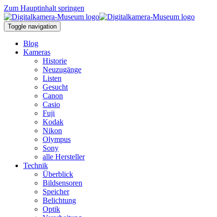
Zum Hauptinhalt springen
Toggle navigation
Blog
Kameras
Historie
Neuzugänge
Listen
Gesucht
Canon
Casio
Fuji
Kodak
Nikon
Olympus
Sony
alle Hersteller
Technik
Überblick
Bildsensoren
Speicher
Belichtung
Optik