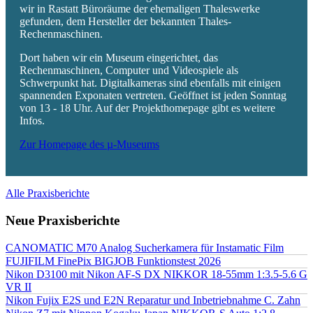
wir in Rastatt Büroräume der ehemaligen Thaleswerke
gefunden, dem Hersteller der bekannten Thales-
Rechenmaschinen.
Dort haben wir ein Museum eingerichtet, das
Rechenmaschinen, Computer und Videospiele als
Schwerpunkt hat. Digitalkameras sind ebenfalls mit einigen
spannenden Exponaten vertreten. Geöffnet ist jeden Sonntag
von 13 - 18 Uhr. Auf der Projekthomepage gibt es weitere
Infos.
Zur Homepage des µ-Museums
Alle Praxisberichte
Neue Praxisberichte
CANOMATIC M70 Analog Sucherkamera für Instamatic Film
FUJIFILM FinePix BIGJOB Funktionstest 2026
Nikon D3100 mit Nikon AF-S DX NIKKOR 18-55mm 1:3.5-5.6 G
VR II
Nikon Fujix E2S und E2N Reparatur und Inbetriebnahme C. Zahn