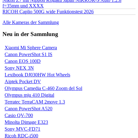
Nikon Z7 mit Nippon Kogaku Japan NIKKOR-S Auto 1:2.8
f=35mm und XXXX
RICOH Caplio 500G wide Funktionstest 2026
Alle Kameras der Sammlung
Neu in der Sammlung
Xiaomi Mi Sphere Camera
Canon PowerShot S1 IS
Canon EOS 100D
Sony NEX 3N
Lexibook DJ030HW Hot Wheels
Aiptek Pocket DV
Olympus Camedia C-460 Zoom del Sol
Olympus mju 410 Digital
Terratec TerraCAM 2move 1.3
Canon PowerShot A520
Casio QV-700
Minolta Dimage E323
Sony MVC-FD71
Ricoh RDC-i500