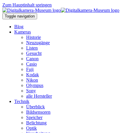
Zum Hauptinhalt springen
Toggle navigation
Blog
Kameras
Historie
Neuzugänge
Listen
Gesucht
Canon
Casio
Fuji
Kodak
Nikon
Olympus
Sony
alle Hersteller
Technik
Überblick
Bildsensoren
Speicher
Belichtung
Optik