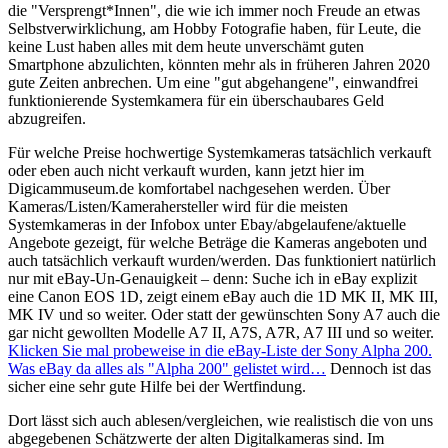
die "Versprengt*Innen", die wie ich immer noch Freude an etwas
Selbstverwirklichung, am Hobby Fotografie haben, für Leute, die
keine Lust haben alles mit dem heute unverschämt guten
Smartphone abzulichten, könnten mehr als in früheren Jahren 2020
gute Zeiten anbrechen. Um eine "gut abgehangene", einwandfrei
funktionierende Systemkamera für ein überschaubares Geld
abzugreifen.
Für welche Preise hochwertige Systemkameras tatsächlich verkauft
oder eben auch nicht verkauft wurden, kann jetzt hier im
Digicammuseum.de komfortabel nachgesehen werden. Über
Kameras/Listen/Kamerahersteller wird für die meisten
Systemkameras in der Infobox unter Ebay/abgelaufene/aktuelle
Angebote gezeigt, für welche Beträge die Kameras angeboten und
auch tatsächlich verkauft wurden/werden. Das funktioniert natürlich
nur mit eBay-Un-Genauigkeit – denn: Suche ich in eBay explizit
eine Canon EOS 1D, zeigt einem eBay auch die 1D MK II, MK III,
MK IV und so weiter. Oder statt der gewünschten Sony A7 auch die
gar nicht gewollten Modelle A7 II, A7S, A7R, A7 III und so weiter.
Klicken Sie mal probeweise in die eBay-Liste der Sony Alpha 200.
Was eBay da alles als "Alpha 200" gelistet wird…
Dennoch ist das
sicher eine sehr gute Hilfe bei der Wertfindung.
Dort lässt sich auch ablesen/vergleichen, wie realistisch die von uns
abgegebenen Schätzwerte der alten Digitalkameras sind. Im