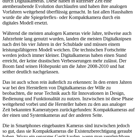
durch Digitalkameras. Diese haben in kürzester Zeit eine
atemberaubende Evolution durchlaufen und haben ihre analogen
Vorfahren weitgehend überflüssig gemacht. In fast allen Haushalten
wurde die alte Spiegelreflex- oder Kompaktkamera durch ein
digitales Modell ersetzt.
Während die meisten analogen Kameras viele Jahre, teilweise auch
Jahrzehnte lang genutzt wurden, landen die meisten Digitalknipsen
nach drei bis vier Jahren in der Schublade und müssen einem
leistungsfähigeren Modell weichen. Die technischen Fortschritte
werden jedoch immer kleiner. Digitalkameras haben einen Stand
erreicht, der keine drastischen Verbesserungen mehr zulässt. Der
Boom fand seinen Höhepunkt um die Jahre 2008-2010 und hat
seither deutlich nachgelassen.
Das ist auch schon rein äußerlich zu erkennen: In den ersten Jahren
war bei den Herstellern von Digitalkameras der Wille zu
beobachten, die neue Technik auch für Innovationen in Design,
Bedienung und Funktionalität zu nutzen. Inzwischen ist diese Phase
weitgehend vorbei und die Hersteller haben zu den aus analoger
Zeit bekannten Kameratypen zurückgefunden: Kompaktkameras auf
der einen und Systemkameras auf der anderen Seite.
Die in Smartphones eingebauten Kameras sind inzwischen jedoch
so gut, dass sie Kompaktkameras die Existenzberechtigung geraubt
haben. Wozu ein separates Gerät kaufen, wenn man vergleichbare