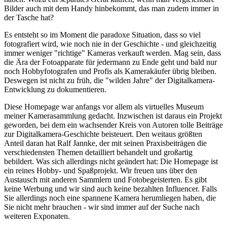
Bilder auch mit dem Handy hinbekommt, das man zudem immer in
der Tasche hat?
Es entsteht so im Moment die paradoxe Situation, dass so viel
fotografiert wird, wie noch nie in der Geschichte - und gleichzeitig
immer weniger "richtige" Kameras verkauft werden. Mag sein, dass
die Ära der Fotoapparate für jedermann zu Ende geht und bald nur
noch Hobbyfotografen und Profis als Kamerakäufer übrig bleiben.
Deswegen ist nicht zu früh, die "wilden Jahre" der Digitalkamera-
Entwicklung zu dokumentieren.
Diese Homepage war anfangs vor allem als virtuelles Museum
meiner Kamerasammlung gedacht. Inzwischen ist daraus ein Projekt
geworden, bei dem ein wachsender Kreis von Autoren tolle Beiträge
zur Digitalkamera-Geschichte beisteuert. Den weitaus größten
Anteil daran hat Ralf Jannke, der mit seinen Praxisbeiträgen die
verschiedensten Themen detailliert behandelt und großartig
bebildert. Was sich allerdings nicht geändert hat: Die Homepage ist
ein reines Hobby- und Spaßprojekt. Wir freuen uns über den
Austausch mit anderen Sammlern und Fotobegeisterten. Es gibt
keine Werbung und wir sind auch keine bezahlten Influencer. Falls
Sie allerdings noch eine spannene Kamera herumliegen haben, die
Sie nicht mehr brauchen - wir sind immer auf der Suche nach
weiteren Exponaten.