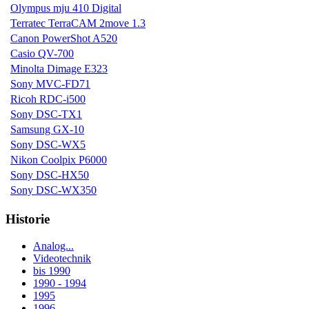
Olympus mju 410 Digital
Terratec TerraCAM 2move 1.3
Canon PowerShot A520
Casio QV-700
Minolta Dimage E323
Sony MVC-FD71
Ricoh RDC-i500
Sony DSC-TX1
Samsung GX-10
Sony DSC-WX5
Nikon Coolpix P6000
Sony DSC-HX50
Sony DSC-WX350
Historie
Analog...
Videotechnik
bis 1990
1990 - 1994
1995
1996