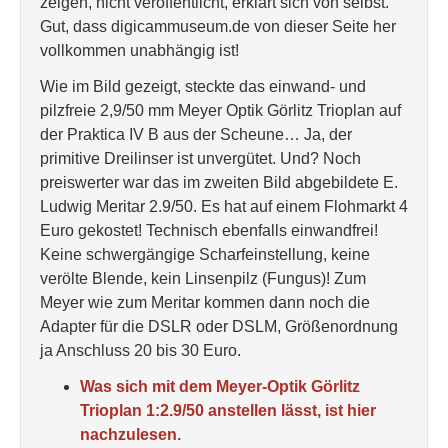
zeigen, nicht veröffentlicht, erklärt sich von selbst.
Gut, dass digicammuseum.de von dieser Seite her
vollkommen unabhängig ist!
Wie im Bild gezeigt, steckte das einwand- und
pilzfreie 2,9/50 mm Meyer Optik Görlitz Trioplan auf
der Praktica IV B aus der Scheune… Ja, der
primitive Dreilinser ist unvergütet. Und? Noch
preiswerter war das im zweiten Bild abgebildete E.
Ludwig Meritar 2.9/50. Es hat auf einem Flohmarkt 4
Euro gekostet! Technisch ebenfalls einwandfrei!
Keine schwergängige Scharfeinstellung, keine
verölte Blende, kein Linsenpilz (Fungus)! Zum
Meyer wie zum Meritar kommen dann noch die
Adapter für die DSLR oder DSLM, Größenordnung
ja Anschluss 20 bis 30 Euro.
Was sich mit dem Meyer-Optik Görlitz
Trioplan 1:2.9/50 anstellen lässt, ist hier
nachzulesen.