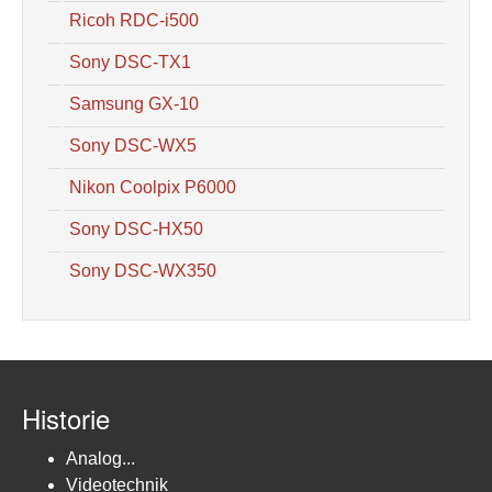
Ricoh RDC-i500
Sony DSC-TX1
Samsung GX-10
Sony DSC-WX5
Nikon Coolpix P6000
Sony DSC-HX50
Sony DSC-WX350
Historie
Analog...
Videotechnik