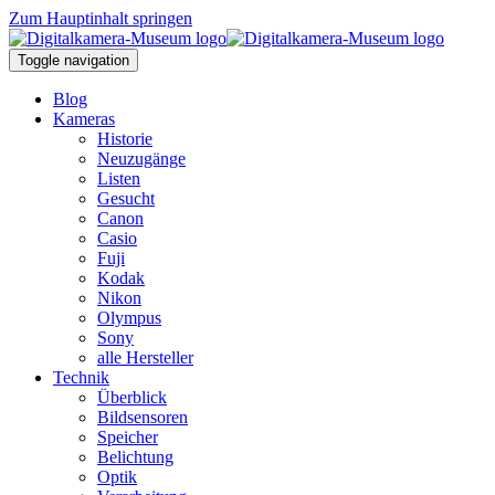
Zum Hauptinhalt springen
Toggle navigation
Blog
Kameras
Historie
Neuzugänge
Listen
Gesucht
Canon
Casio
Fuji
Kodak
Nikon
Olympus
Sony
alle Hersteller
Technik
Überblick
Bildsensoren
Speicher
Belichtung
Optik