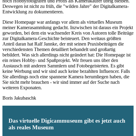
noch Hobbyfotografen und Profis als Kamerakäufer übrig bleiben.
Deswegen ist nicht zu früh, die "wilden Jahre" der Digitalkamera-
Entwicklung zu dokumentieren.
Diese Homepage war anfangs vor allem als virtuelles Museum
meiner Kamerasammlung gedacht. Inzwischen ist daraus ein Projekt
geworden, bei dem ein wachsender Kreis von Autoren tolle Beiträge
zur Digitalkamera-Geschichte beisteuert. Den weitaus größten
Anteil daran hat Ralf Jannke, der mit seinen Praxisbeiträgen die
verschiedensten Themen detailliert behandelt und großartig
bebildert. Was sich allerdings nicht geändert hat: Die Homepage ist
ein reines Hobby- und Spaßprojekt. Wir freuen uns über den
Austausch mit anderen Sammlern und Fotobegeisterten. Es gibt
keine Werbung und wir sind auch keine bezahlten Influencer. Falls
Sie allerdings noch eine spannene Kamera herumliegen haben, die
Sie nicht mehr brauchen - wir sind immer auf der Suche nach
weiteren Exponaten.
Boris Jakubaschk
Das virtuelle Digicammuseum gibt es jetzt auch
als reales Museum