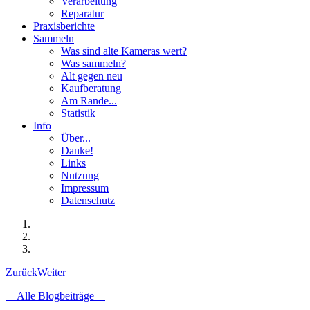
Verarbeitung
Reparatur
Praxisberichte
Sammeln
Was sind alte Kameras wert?
Was sammeln?
Alt gegen neu
Kaufberatung
Am Rande...
Statistik
Info
Über...
Danke!
Links
Nutzung
Impressum
Datenschutz
Zurück
Weiter
Alle Blogbeiträge