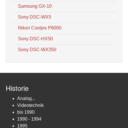
Samsung GX-10
Sony DSC-WX5
Nikon Coolpix P6000
Sony DSC-HX50
Sony DSC-WX350
Historie
Analog...
Videotechnik
bis 1990
1990 - 1994
1995