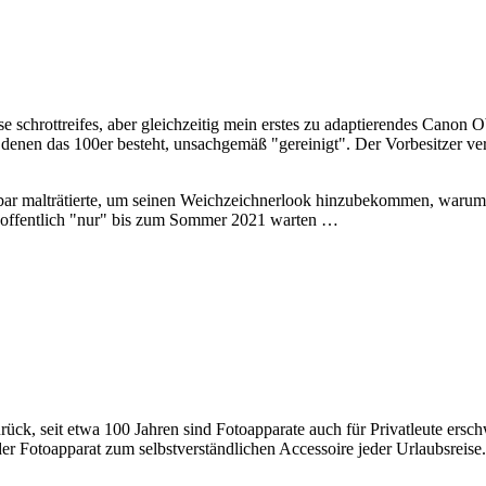
se schrottreifes, aber gleichzeitig mein erstes zu adaptierendes Cano
s denen das 100er besteht, unsachgemäß "gereinigt". Der Vorbesitzer v
ar malträtierte, um seinen Weichzeichnerlook hinzubekommen, warum 
hoffentlich "nur" bis zum Sommer 2021 warten …
rück, seit etwa 100 Jahren sind Fotoapparate auch für Privatleute ersch
 Fotoapparat zum selbstverständlichen Accessoire jeder Urlaubsreise.