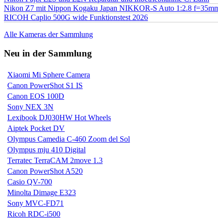
Nikon Z7 mit Nippon Kogaku Japan NIKKOR-S Auto 1:2.8 f=35
RICOH Caplio 500G wide Funktionstest 2026
Alle Kameras der Sammlung
Neu in der Sammlung
Xiaomi Mi Sphere Camera
Canon PowerShot S1 IS
Canon EOS 100D
Sony NEX 3N
Lexibook DJ030HW Hot Wheels
Aiptek Pocket DV
Olympus Camedia C-460 Zoom del Sol
Olympus mju 410 Digital
Terratec TerraCAM 2move 1.3
Canon PowerShot A520
Casio QV-700
Minolta Dimage E323
Sony MVC-FD71
Ricoh RDC-i500