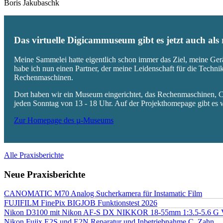
Boris Jakubaschk
Das virtuelle Digicammuseum gibt es jetzt auch al
Meine Sammelei hatte eigentlich schon immer das Ziel, meine Ger
habe ich nun einen Partner, der meine Leidenschaft für die Techn
Rechenmaschinen.
Dort haben wir ein Museum eingerichtet, das Rechenmaschinen, Co
jeden Sonntag von 13 - 18 Uhr. Auf der Projekthomepage gibt es w
Zur Homepage des µ-Museums
Alle Praxisberichte
Neue Praxisberichte
CANOMATIC M70 Analog Sucherkamera für Instamatic Film
FUJIFILM FinePix BIGJOB Funktionstest 2026
Nikon D3100 mit Nikon AF-S DX NIKKOR 18-55mm 1:3.5-5.6 G 
Nikon Fujix E2S und E2N Reparatur und Inbetriebnahme C. Zahn