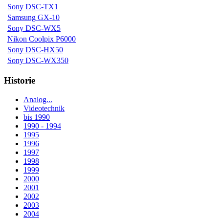
Sony DSC-TX1
Samsung GX-10
Sony DSC-WX5
Nikon Coolpix P6000
Sony DSC-HX50
Sony DSC-WX350
Historie
Analog...
Videotechnik
bis 1990
1990 - 1994
1995
1996
1997
1998
1999
2000
2001
2002
2003
2004