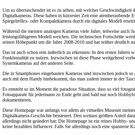
Um so überraschender ist es zu sehen, mit welcher Geschwindigkeit d
Digitalkameras. Diese haben in kürzester Zeit eine atemberaubende E
Spiegelreflex- oder Kompaktkamera durch ein digitales Modell ersetzt
Während die meisten analogen Kameras viele Jahre, teilweise auch Ja
leistungsfähigeren Modell weichen. Die technischen Fortschritte wer
seinen Höhepunkt um die Jahre 2008-2010 und hat seither deutlich n
Das ist auch schon rein äußerlich zu erkennen: In den ersten Jahren 
Funktionalität zu nutzen. Inzwischen ist diese Phase weitgehend vo
Systemkameras auf der anderen Seite.
Die in Smartphones eingebauten Kameras sind inzwischen jedoch so g
auch mit dem Handy hinbekommt, das man zudem immer in der Tasc
Es entsteht so im Moment die paradoxe Situation, dass so viel fotogra
Fotoapparate für jedermann zu Ende geht und bald nur noch Hobbyfot
dokumentieren.
Diese Homepage war anfangs vor allem als virtuelles Museum meiner
Digitalkamera-Geschichte beisteuert. Den weitaus größten Anteil daran
allerdings nicht geändert hat: Die Homepage ist ein reines Hobby- u
keine bezahlten Influencer. Falls Sie allerdings noch eine spannene