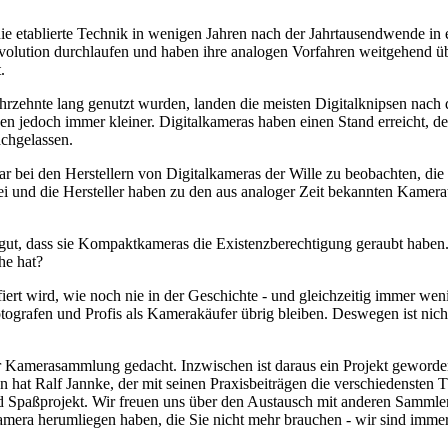
ie etablierte Technik in wenigen Jahren nach der Jahrtausendwende in
volution durchlaufen und haben ihre analogen Vorfahren weitgehend übe
.
hrzehnte lang genutzt wurden, landen die meisten Digitalknipsen nach 
den jedoch immer kleiner. Digitalkameras haben einen Stand erreicht, 
achgelassen.
war bei den Herstellern von Digitalkameras der Wille zu beobachten, d
rbei und die Hersteller haben zu den aus analoger Zeit bekannten Kam
ut, dass sie Kompaktkameras die Existenzberechtigung geraubt haben.
he hat?
fiert wird, wie noch nie in der Geschichte - und gleichzeitig immer we
ografen und Profis als Kamerakäufer übrig bleiben. Deswegen ist nicht
 Kamerasammlung gedacht. Inzwischen ist daraus ein Projekt geworden,
 hat Ralf Jannke, der mit seinen Praxisbeiträgen die verschiedensten T
nd Spaßprojekt. Wir freuen uns über den Austausch mit anderen Sammle
 Kamera herumliegen haben, die Sie nicht mehr brauchen - wir sind imm