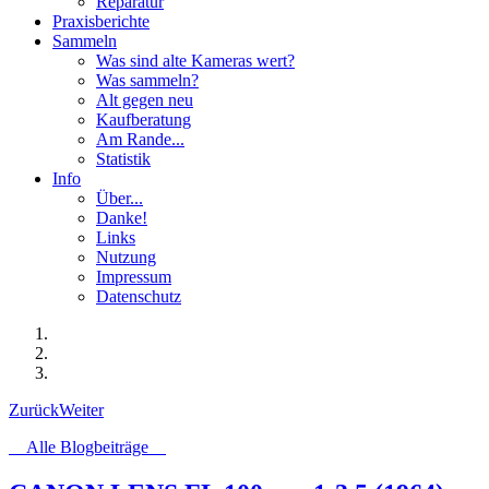
Reparatur
Praxisberichte
Sammeln
Was sind alte Kameras wert?
Was sammeln?
Alt gegen neu
Kaufberatung
Am Rande...
Statistik
Info
Über...
Danke!
Links
Nutzung
Impressum
Datenschutz
Zurück
Weiter
Alle Blogbeiträge