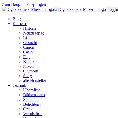
Zum Hauptinhalt springen
Toggle
Blog
Kameras
Historie
Neuzugänge
Listen
Gesucht
Canon
Casio
Fuji
Kodak
Nikon
Olympus
Sony
alle Hersteller
Technik
Überblick
Bildsensoren
Speicher
Belichtung
Optik
Verarbeitung