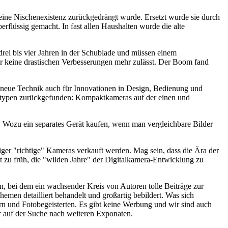
 eine Nischenexistenz zurückgedrängt wurde. Ersetzt wurde sie durch
rflüssig gemacht. In fast allen Haushalten wurde die alte
drei bis vier Jahren in der Schublade und müssen einem
der keine drastischen Verbesserungen mehr zulässt. Der Boom fand
ie neue Technik auch für Innovationen in Design, Bedienung und
eratypen zurückgefunden: Kompaktkameras auf der einen und
 Wozu ein separates Gerät kaufen, wenn man vergleichbare Bilder
niger "richtige" Kameras verkauft werden. Mag sein, dass die Ära der
 zu früh, die "wilden Jahre" der Digitalkamera-Entwicklung zu
 bei dem ein wachsender Kreis von Autoren tolle Beiträge zur
hemen detailliert behandelt und großartig bebildert. Was sich
rn und Fotobegeisterten. Es gibt keine Werbung und wir sind auch
er auf der Suche nach weiteren Exponaten.