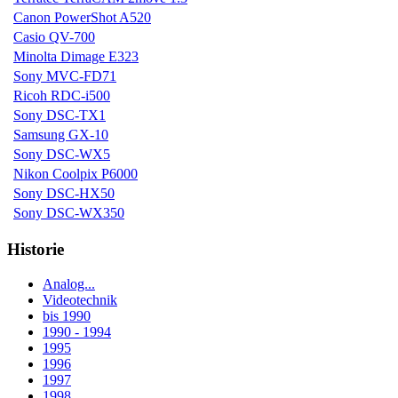
Canon PowerShot A520
Casio QV-700
Minolta Dimage E323
Sony MVC-FD71
Ricoh RDC-i500
Sony DSC-TX1
Samsung GX-10
Sony DSC-WX5
Nikon Coolpix P6000
Sony DSC-HX50
Sony DSC-WX350
Historie
Analog...
Videotechnik
bis 1990
1990 - 1994
1995
1996
1997
1998