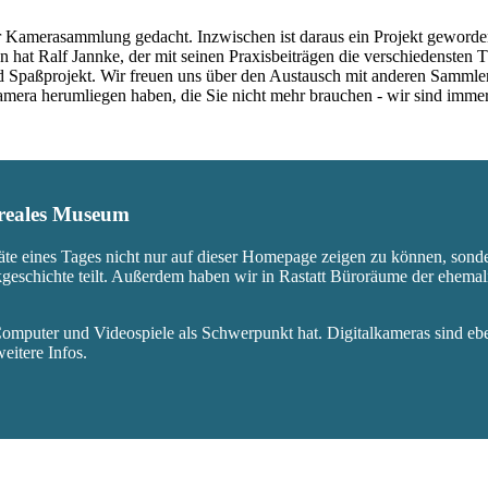
 Kamerasammlung gedacht. Inzwischen ist daraus ein Projekt geworden,
 hat Ralf Jannke, der mit seinen Praxisbeiträgen die verschiedensten T
nd Spaßprojekt. Wir freuen uns über den Austausch mit anderen Sammle
 Kamera herumliegen haben, die Sie nicht mehr brauchen - wir sind imm
s reales Museum
äte eines Tages nicht nur auf dieser Homepage zeigen zu können, sond
ikgeschichte teilt. Außerdem haben wir in Rastatt Büroräume der ehem
mputer und Videospiele als Schwerpunkt hat. Digitalkameras sind eben
eitere Infos.