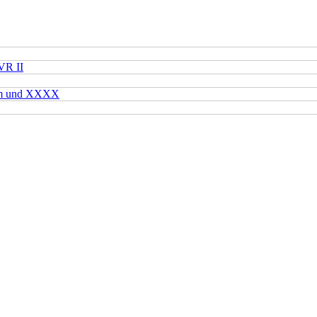
VR II
mm und XXXX