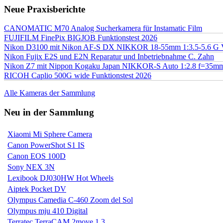
Neue Praxisberichte
CANOMATIC M70 Analog Sucherkamera für Instamatic Film
FUJIFILM FinePix BIGJOB Funktionstest 2026
Nikon D3100 mit Nikon AF-S DX NIKKOR 18-55mm 1:3.5-5.6 G 
Nikon Fujix E2S und E2N Reparatur und Inbetriebnahme C. Zahn
Nikon Z7 mit Nippon Kogaku Japan NIKKOR-S Auto 1:2.8 f=35
RICOH Caplio 500G wide Funktionstest 2026
Alle Kameras der Sammlung
Neu in der Sammlung
Xiaomi Mi Sphere Camera
Canon PowerShot S1 IS
Canon EOS 100D
Sony NEX 3N
Lexibook DJ030HW Hot Wheels
Aiptek Pocket DV
Olympus Camedia C-460 Zoom del Sol
Olympus mju 410 Digital
Terratec TerraCAM 2move 1.3