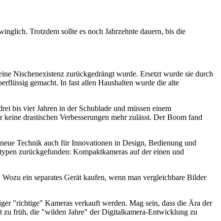
winglich. Trotzdem sollte es noch Jahrzehnte dauern, bis die
 eine Nischenexistenz zurückgedrängt wurde. Ersetzt wurde sie durch
rflüssig gemacht. In fast allen Haushalten wurde die alte
drei bis vier Jahren in der Schublade und müssen einem
der keine drastischen Verbesserungen mehr zulässt. Der Boom fand
ie neue Technik auch für Innovationen in Design, Bedienung und
eratypen zurückgefunden: Kompaktkameras auf der einen und
 Wozu ein separates Gerät kaufen, wenn man vergleichbare Bilder
niger "richtige" Kameras verkauft werden. Mag sein, dass die Ära der
 zu früh, die "wilden Jahre" der Digitalkamera-Entwicklung zu