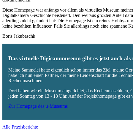
Diese Homepage war anfangs vor allem als virtuelles Museum meiner
Digitalkamera-Geschichte beisteuert. Den weitaus größten Anteil daran
allerdings nicht geändert hat: Die Homepage ist ein reines Hobby- u
keine bezahlten Influencer. Falls Sie allerdings noch eine spannene
Boris Jakubaschk
Das virtuelle Digicammuseum gibt es jetzt auch al
Meine Sammelei hatte eigentlich schon immer das Ziel, meine Ger
habe ich nun einen Partner, der meine Leidenschaft für die Techn
Rechenmaschinen.
Dort haben wir ein Museum eingerichtet, das Rechenmaschinen, Co
jeden Sonntag von 13 - 18 Uhr. Auf der Projekthomepage gibt es w
Zur Homepage des µ-Museums
Alle Praxisberichte