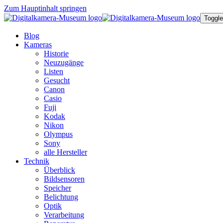
Zum Hauptinhalt springen
Toggle
Blog
Kameras
Historie
Neuzugänge
Listen
Gesucht
Canon
Casio
Fuji
Kodak
Nikon
Olympus
Sony
alle Hersteller
Technik
Überblick
Bildsensoren
Speicher
Belichtung
Optik
Verarbeitung