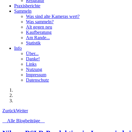
Reparatur
Praxisberichte
Sammeln
Was sind alte Kameras wert?
Was sammeln?
Alt gegen neu
Kaufberatung
Am Rande...
Statistik
Info
Über...
Danke!
Links
Nutzung
Impressum
Datenschutz
Zurück
Weiter
Alle Blogbeiträge