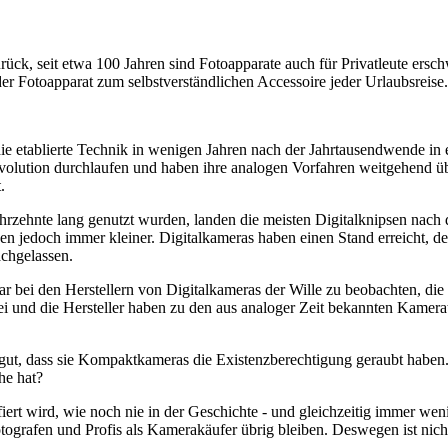
rück, seit etwa 100 Jahren sind Fotoapparate auch für Privatleute ersch
 Fotoapparat zum selbstverständlichen Accessoire jeder Urlaubsreise.
ie etablierte Technik in wenigen Jahren nach der Jahrtausendwende in
volution durchlaufen und haben ihre analogen Vorfahren weitgehend übe
.
hrzehnte lang genutzt wurden, landen die meisten Digitalknipsen nach 
den jedoch immer kleiner. Digitalkameras haben einen Stand erreicht, 
achgelassen.
war bei den Herstellern von Digitalkameras der Wille zu beobachten, d
rbei und die Hersteller haben zu den aus analoger Zeit bekannten Kam
ut, dass sie Kompaktkameras die Existenzberechtigung geraubt haben.
he hat?
fiert wird, wie noch nie in der Geschichte - und gleichzeitig immer we
ografen und Profis als Kamerakäufer übrig bleiben. Deswegen ist nicht