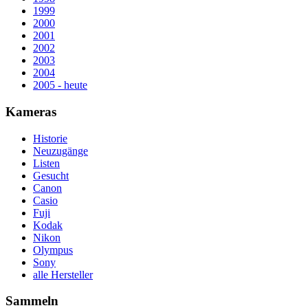
1999
2000
2001
2002
2003
2004
2005 - heute
Kameras
Historie
Neuzugänge
Listen
Gesucht
Canon
Casio
Fuji
Kodak
Nikon
Olympus
Sony
alle Hersteller
Sammeln