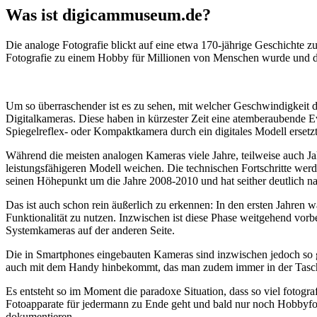
Was ist digicammuseum.de?
Die analoge Fotografie blickt auf eine etwa 170-jährige Geschichte zu
Fotografie zu einem Hobby für Millionen von Menschen wurde und der
Um so überraschender ist es zu sehen, mit welcher Geschwindigkeit d
Digitalkameras. Diese haben in kürzester Zeit eine atemberaubende E
Spiegelreflex- oder Kompaktkamera durch ein digitales Modell ersetzt
Während die meisten analogen Kameras viele Jahre, teilweise auch Ja
leistungsfähigeren Modell weichen. Die technischen Fortschritte wer
seinen Höhepunkt um die Jahre 2008-2010 und hat seither deutlich n
Das ist auch schon rein äußerlich zu erkennen: In den ersten Jahren 
Funktionalität zu nutzen. Inzwischen ist diese Phase weitgehend vo
Systemkameras auf der anderen Seite.
Die in Smartphones eingebauten Kameras sind inzwischen jedoch so g
auch mit dem Handy hinbekommt, das man zudem immer in der Tasc
Es entsteht so im Moment die paradoxe Situation, dass so viel fotogra
Fotoapparate für jedermann zu Ende geht und bald nur noch Hobbyfot
dokumentieren.