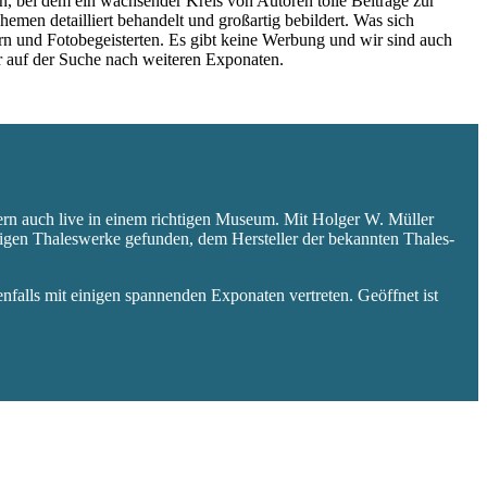
 bei dem ein wachsender Kreis von Autoren tolle Beiträge zur
hemen detailliert behandelt und großartig bebildert. Was sich
rn und Fotobegeisterten. Es gibt keine Werbung und wir sind auch
er auf der Suche nach weiteren Exponaten.
ern auch live in einem richtigen Museum. Mit Holger W. Müller
aligen Thaleswerke gefunden, dem Hersteller der bekannten Thales-
falls mit einigen spannenden Exponaten vertreten. Geöffnet ist