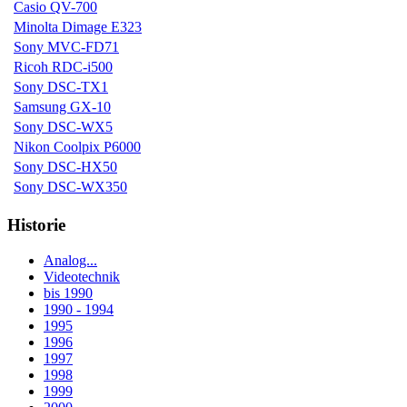
Casio QV-700
Minolta Dimage E323
Sony MVC-FD71
Ricoh RDC-i500
Sony DSC-TX1
Samsung GX-10
Sony DSC-WX5
Nikon Coolpix P6000
Sony DSC-HX50
Sony DSC-WX350
Historie
Analog...
Videotechnik
bis 1990
1990 - 1994
1995
1996
1997
1998
1999