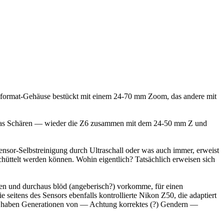
llformat-Gehäuse bestückt mit einem 24-70 mm Zoom, das andere mit
t das Schären — wieder die Z6 zusammen mit dem 24-50 mm Z und
ensor-Selbstreinigung durch Ultraschall oder was auch immer, erweist
chüttelt werden können. Wohin eigentlich? Tatsächlich erweisen sich
den und durchaus blöd (angeberisch?) vorkomme, für einen
seitens des Sensors ebenfalls kontrollierte Nikon Z50, die adaptiert
 haben Generationen von — Achtung korrektes (?) Gendern —