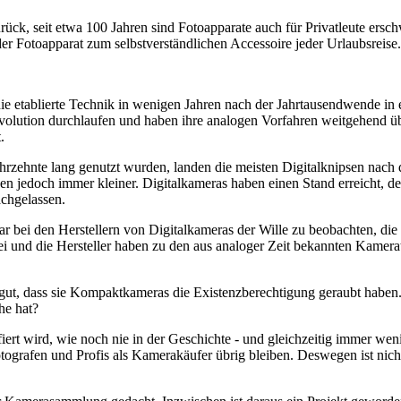
rück, seit etwa 100 Jahren sind Fotoapparate auch für Privatleute ersch
 Fotoapparat zum selbstverständlichen Accessoire jeder Urlaubsreise.
ie etablierte Technik in wenigen Jahren nach der Jahrtausendwende in
volution durchlaufen und haben ihre analogen Vorfahren weitgehend übe
.
hrzehnte lang genutzt wurden, landen die meisten Digitalknipsen nach 
den jedoch immer kleiner. Digitalkameras haben einen Stand erreicht, 
achgelassen.
war bei den Herstellern von Digitalkameras der Wille zu beobachten, d
rbei und die Hersteller haben zu den aus analoger Zeit bekannten Kam
ut, dass sie Kompaktkameras die Existenzberechtigung geraubt haben.
he hat?
fiert wird, wie noch nie in der Geschichte - und gleichzeitig immer we
ografen und Profis als Kamerakäufer übrig bleiben. Deswegen ist nicht