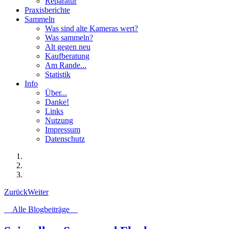
Reparatur
Praxisberichte
Sammeln
Was sind alte Kameras wert?
Was sammeln?
Alt gegen neu
Kaufberatung
Am Rande...
Statistik
Info
Über...
Danke!
Links
Nutzung
Impressum
Datenschutz
Zurück
Weiter
Alle Blogbeiträge