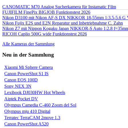
CANOMATIC M70 Analog Sucherkamera für Instamatic Film
FUJIFILM FinePix BIGJOB Funktionstest 2026
Nikon D3100 mit Nikon AF-S DX NIKKOR 18-55mm 1:3.5-5.6 G 
Nikon Fujix E2S und E2N Reparatur und Inbetriebnahme C. Zahn
Nikon Z7 mit Nippon Kogaku Japan NIKKOR-S Auto 1:2.8 f=35
RICOH Caplio 500G wide Funktionstest 2026
Alle Kameras der Sammlung
Neu in der Sammlung
Xiaomi Mi Sphere Camera
Canon PowerShot S1 IS
Canon EOS 100D
Sony NEX 3N
Lexibook DJ030HW Hot Wheels
Aiptek Pocket DV
Olympus Camedia C-460 Zoom del Sol
Olympus mju 410 Digital
Terratec TerraCAM 2move 1.3
Canon PowerShot A520