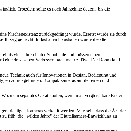
winglich. Trotzdem sollte es noch Jahrzehnte dauern, bis die
 eine Nischenexistenz zurückgedrängt wurde. Ersetzt wurde sie durch
rflüssig gemacht. In fast allen Haushalten wurde die alte
drei bis vier Jahren in der Schublade und müssen einem
der keine drastischen Verbesserungen mehr zulässt. Der Boom fand
ie neue Technik auch für Innovationen in Design, Bedienung und
eratypen zurückgefunden: Kompaktkameras auf der einen und
 Wozu ein separates Gerät kaufen, wenn man vergleichbare Bilder
niger "richtige" Kameras verkauft werden. Mag sein, dass die Ära der
 zu früh, die "wilden Jahre" der Digitalkamera-Entwicklung zu