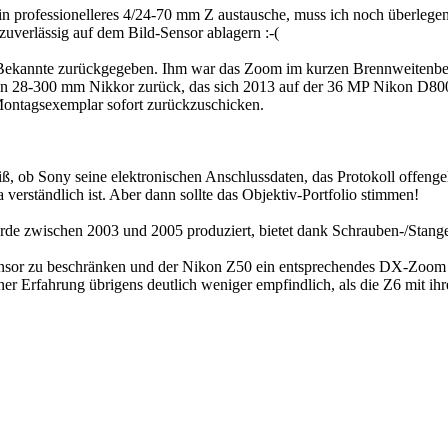
 professionelleres 4/24-70 mm Z austausche, muss ich noch überlegen
uverlässig auf dem Bild-Sensor ablagern :-(
x-Bekannte zurückgegeben. Ihm war das Zoom im kurzen Brennweitenber
n 28-300 mm Nikkor zurück, das sich 2013 auf der 36 MP Nikon D800 a
 Montagsexemplar sofort zurückzuschicken.
ß, ob Sony seine elektronischen Anschlussdaten, das Protokoll offenge
verständlich ist. Aber dann sollte das Objektiv-Portfolio stimmen!
zwischen 2003 und 2005 produziert, bietet dank Schrauben-/Stange
nsor zu beschränken und der Nikon Z50 ein entsprechendes DX-Zoom v
er Erfahrung übrigens deutlich weniger empfindlich, als die Z6 mit ih