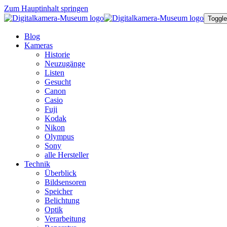
Zum Hauptinhalt springen
Toggle
Blog
Kameras
Historie
Neuzugänge
Listen
Gesucht
Canon
Casio
Fuji
Kodak
Nikon
Olympus
Sony
alle Hersteller
Technik
Überblick
Bildsensoren
Speicher
Belichtung
Optik
Verarbeitung