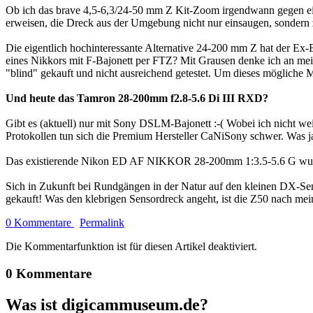
Ob ich das brave 4,5-6,3/24-50 mm Z Kit-Zoom irgendwann gegen ein
erweisen, die Dreck aus der Umgebung nicht nur einsaugen, sondern z
Die eigentlich hochinteressante Alternative 24-200 mm Z hat der E
eines Nikkors mit F-Bajonett per FTZ? Mit Grausen denke ich an mei
"blind" gekauft und nicht ausreichend getestet. Um dieses mögliche
Und heute das Tamron 28-200mm f2.8-5.6 Di III RXD?
Gibt es (aktuell) nur mit Sony DSLM-Bajonett :-( Wobei ich nicht wei
Protokollen tun sich die Premium Hersteller CaNiSony schwer. Was ja 
Das existierende Nikon ED AF NIKKOR 28-200mm 1:3.5-5.6 G wurde 
Sich in Zukunft bei Rundgängen in der Natur auf den kleinen DX-Se
gekauft! Was den klebrigen Sensordreck angeht, ist die Z50 nach mein
0 Kommentare
Permalink
Die Kommentarfunktion ist für diesen Artikel deaktiviert.
0 Kommentare
Was ist digicammuseum.de?