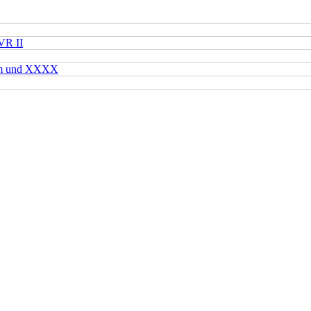
VR II
mm und XXXX