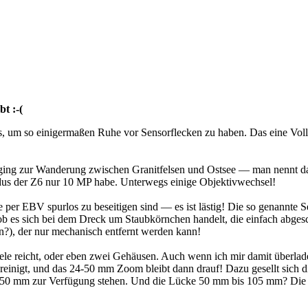
t :-(
os, um so einigermaßen Ruhe vor Sensorflecken zu haben. Das eine Vo
as ging zur Wanderung zwischen Granitfelsen und Ostsee — man nenn
s der Z6 nur 10 MP habe. Unterwegs einige Objektivwechsel!
er EBV spurlos zu beseitigen sind — es ist lästig! Die so genannte S
 ob es sich bei dem Dreck um Staubkörnchen handelt, die einfach abges
n?), der nur mechanisch entfernt werden kann!
Tele reicht, oder eben zwei Gehäusen. Auch wenn ich mir damit überla
nigt, und das 24-50 mm Zoom bleibt dann drauf! Dazu gesellt sich die 
50 mm zur Verfügung stehen. Und die Lücke 50 mm bis 105 mm? Die