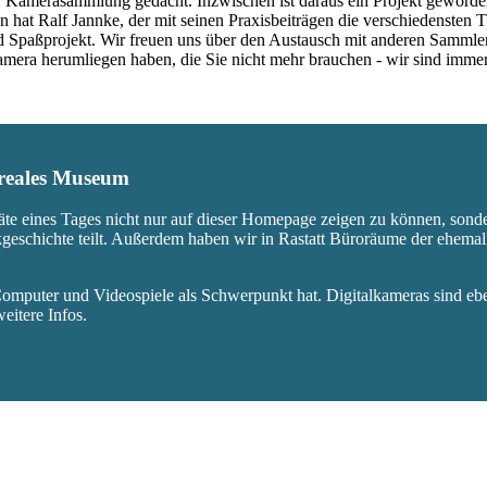
 Kamerasammlung gedacht. Inzwischen ist daraus ein Projekt geworden,
 hat Ralf Jannke, der mit seinen Praxisbeiträgen die verschiedensten T
nd Spaßprojekt. Wir freuen uns über den Austausch mit anderen Sammle
 Kamera herumliegen haben, die Sie nicht mehr brauchen - wir sind imm
s reales Museum
äte eines Tages nicht nur auf dieser Homepage zeigen zu können, sond
ikgeschichte teilt. Außerdem haben wir in Rastatt Büroräume der ehem
mputer und Videospiele als Schwerpunkt hat. Digitalkameras sind eben
eitere Infos.