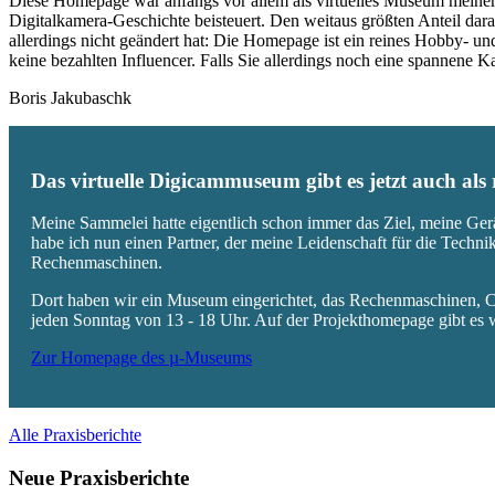
Diese Homepage war anfangs vor allem als virtuelles Museum meiner
Digitalkamera-Geschichte beisteuert. Den weitaus größten Anteil daran
allerdings nicht geändert hat: Die Homepage ist ein reines Hobby- u
keine bezahlten Influencer. Falls Sie allerdings noch eine spannene
Boris Jakubaschk
Das virtuelle Digicammuseum gibt es jetzt auch al
Meine Sammelei hatte eigentlich schon immer das Ziel, meine Ger
habe ich nun einen Partner, der meine Leidenschaft für die Techn
Rechenmaschinen.
Dort haben wir ein Museum eingerichtet, das Rechenmaschinen, Co
jeden Sonntag von 13 - 18 Uhr. Auf der Projekthomepage gibt es w
Zur Homepage des µ-Museums
Alle Praxisberichte
Neue Praxisberichte