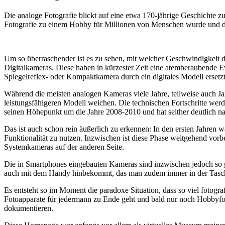
Die analoge Fotografie blickt auf eine etwa 170-jährige Geschichte zu
Fotografie zu einem Hobby für Millionen von Menschen wurde und der
Um so überraschender ist es zu sehen, mit welcher Geschwindigkeit d
Digitalkameras. Diese haben in kürzester Zeit eine atemberaubende E
Spiegelreflex- oder Kompaktkamera durch ein digitales Modell ersetzt
Während die meisten analogen Kameras viele Jahre, teilweise auch Ja
leistungsfähigeren Modell weichen. Die technischen Fortschritte wer
seinen Höhepunkt um die Jahre 2008-2010 und hat seither deutlich n
Das ist auch schon rein äußerlich zu erkennen: In den ersten Jahren 
Funktionalität zu nutzen. Inzwischen ist diese Phase weitgehend vo
Systemkameras auf der anderen Seite.
Die in Smartphones eingebauten Kameras sind inzwischen jedoch so g
auch mit dem Handy hinbekommt, das man zudem immer in der Tasc
Es entsteht so im Moment die paradoxe Situation, dass so viel fotogra
Fotoapparate für jedermann zu Ende geht und bald nur noch Hobbyfot
dokumentieren.