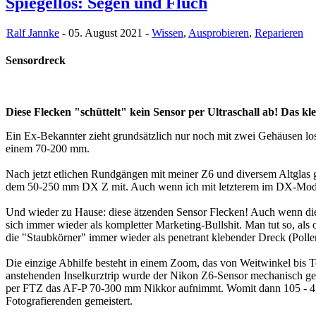
Spiegellos: Segen und Fluch
Ralf Jannke
- 05. August 2021 -
Wissen
,
Ausprobieren
,
Reparieren
Sensordreck
Diese Flecken "schüttelt" kein Sensor per Ultraschall ab! Das kleb
Ein Ex-Bekannter zieht grundsätzlich nur noch mit zwei Gehäusen l
einem 70-200 mm.
Nach jetzt etlichen Rundgängen mit meiner Z6 und diversem Altgl
dem 50-250 mm DX Z mit. Auch wenn ich mit letzterem im DX-Modu
Und wieder zu Hause: diese ätzenden Sensor Flecken! Auch wenn die p
sich immer wieder als kompletter Marketing-Bullshit. Man tut so, als
die "Staubkörner" immer wieder als penetrant klebender Dreck (Polle
Die einzige Abhilfe besteht in einem Zoom, das von Weitwinkel bis 
anstehenden Inselkurztrip wurde der Nikon Z6-Sensor mechanisch gerei
per FTZ das AF-P 70-300 mm Nikkor aufnimmt. Womit dann 105 - 4
Fotografierenden gemeistert.