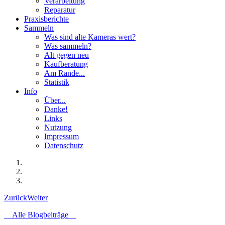
Verarbeitung
Reparatur
Praxisberichte
Sammeln
Was sind alte Kameras wert?
Was sammeln?
Alt gegen neu
Kaufberatung
Am Rande...
Statistik
Info
Über...
Danke!
Links
Nutzung
Impressum
Datenschutz
Zurück
Weiter
Alle Blogbeiträge