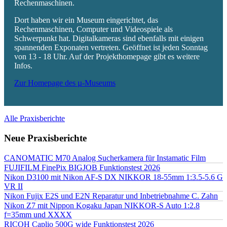
Rechenmaschinen.
Dort haben wir ein Museum eingerichtet, das
Rechenmaschinen, Computer und Videospiele als
Schwerpunkt hat. Digitalkameras sind ebenfalls mit einigen
spannenden Exponaten vertreten. Geöffnet ist jeden Sonntag
von 13 - 18 Uhr. Auf der Projekthomepage gibt es weitere
Infos.
Zur Homepage des µ-Museums
Alle Praxisberichte
Neue Praxisberichte
CANOMATIC M70 Analog Sucherkamera für Instamatic Film
FUJIFILM FinePix BIGJOB Funktionstest 2026
Nikon D3100 mit Nikon AF-S DX NIKKOR 18-55mm 1:3.5-5.6 G
VR II
Nikon Fujix E2S und E2N Reparatur und Inbetriebnahme C. Zahn
Nikon Z7 mit Nippon Kogaku Japan NIKKOR-S Auto 1:2.8
f=35mm und XXXX
RICOH Caplio 500G wide Funktionstest 2026