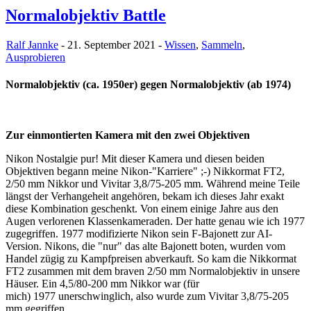
Normalobjektiv Battle
Ralf Jannke
- 21. September 2021 -
Wissen
,
Sammeln
,
Ausprobieren
Normalobjektiv (ca. 1950er) gegen Normalobjektiv (ab 1974)
Zur einmontierten Kamera mit den zwei Objektiven
Nikon Nostalgie pur! Mit dieser Kamera und diesen beiden
Objektiven begann meine Nikon-"Karriere" ;-) Nikkormat FT2,
2/50 mm Nikkor und Vivitar 3,8/75-205 mm. Während meine Teile
längst der Verhangeheit angehören, bekam ich dieses Jahr exakt
diese Kombination geschenkt. Von einem einige Jahre aus den
Augen verlorenen Klassenkameraden. Der hatte genau wie ich 1977
zugegriffen. 1977 modifizierte Nikon sein F-Bajonett zur AI-
Version. Nikons, die "nur" das alte Bajonett boten, wurden vom
Handel zügig zu Kampfpreisen abverkauft. So kam die Nikkormat
FT2 zusammen mit dem braven 2/50 mm Normalobjektiv in unsere
Häuser. Ein 4,5/80-200 mm Nikkor war (für
mich) 1977 unerschwinglich, also wurde zum Vivitar 3,8/75-205
mm gegriffen.