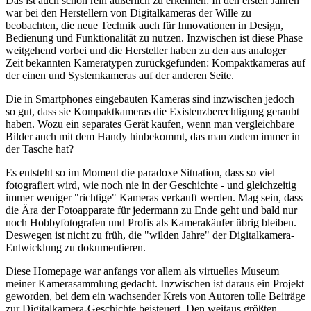
Das ist auch schon rein äußerlich zu erkennen: In den ersten Jahren
war bei den Herstellern von Digitalkameras der Wille zu
beobachten, die neue Technik auch für Innovationen in Design,
Bedienung und Funktionalität zu nutzen. Inzwischen ist diese Phase
weitgehend vorbei und die Hersteller haben zu den aus analoger
Zeit bekannten Kameratypen zurückgefunden: Kompaktkameras auf
der einen und Systemkameras auf der anderen Seite.
Die in Smartphones eingebauten Kameras sind inzwischen jedoch
so gut, dass sie Kompaktkameras die Existenzberechtigung geraubt
haben. Wozu ein separates Gerät kaufen, wenn man vergleichbare
Bilder auch mit dem Handy hinbekommt, das man zudem immer in
der Tasche hat?
Es entsteht so im Moment die paradoxe Situation, dass so viel
fotografiert wird, wie noch nie in der Geschichte - und gleichzeitig
immer weniger "richtige" Kameras verkauft werden. Mag sein, dass
die Ära der Fotoapparate für jedermann zu Ende geht und bald nur
noch Hobbyfotografen und Profis als Kamerakäufer übrig bleiben.
Deswegen ist nicht zu früh, die "wilden Jahre" der Digitalkamera-
Entwicklung zu dokumentieren.
Diese Homepage war anfangs vor allem als virtuelles Museum
meiner Kamerasammlung gedacht. Inzwischen ist daraus ein Projekt
geworden, bei dem ein wachsender Kreis von Autoren tolle Beiträge
zur Digitalkamera-Geschichte beisteuert. Den weitaus größten