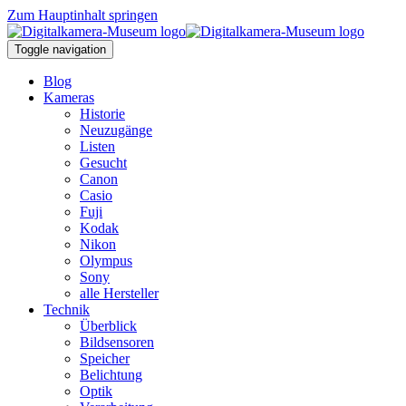
Zum Hauptinhalt springen
Toggle navigation
Blog
Kameras
Historie
Neuzugänge
Listen
Gesucht
Canon
Casio
Fuji
Kodak
Nikon
Olympus
Sony
alle Hersteller
Technik
Überblick
Bildsensoren
Speicher
Belichtung
Optik