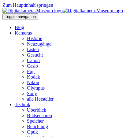
Zum Hauptinhalt springen
Toggle navigation
Blog
Kameras
Historie
Neuzugänge
Listen
Gesucht
Canon
Casio
Fuji
Kodak
Nikon
Olympus
Sony
alle Hersteller
Technik
Überblick
Bildsensoren
Speicher
Belichtung
Optik