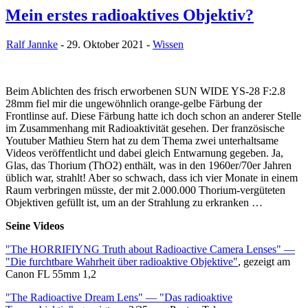
Mein erstes radioaktives Objektiv?
Ralf Jannke
- 29. Oktober 2021 -
Wissen
Beim Ablichten des frisch erworbenen SUN WIDE YS-28 F:2.8
28mm fiel mir die ungewöhnlich orange-gelbe Färbung der
Frontlinse auf. Diese Färbung hatte ich doch schon an anderer Stelle
im Zusammenhang mit Radioaktivität gesehen. Der französische
Youtuber Mathieu Stern hat zu dem Thema zwei unterhaltsame
Videos veröffentlicht und dabei gleich Entwarnung gegeben. Ja,
Glas, das Thorium (ThO2) enthält, was in den 1960er/70er Jahren
üblich war, strahlt! Aber so schwach, dass ich vier Monate in einem
Raum verbringen müsste, der mit 2.000.000 Thorium-vergüteten
Objektiven gefüllt ist, um an der Strahlung zu erkranken …
Seine Videos
"The HORRIFIYNG Truth about Radioactive Camera Lenses" —
"Die furchtbare Wahrheit über radioaktive Objektive"
, gezeigt am
Canon FL 55mm 1,2
"The Radioactive Dream Lens" — "Das radioaktive