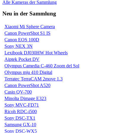
Alle Kameras der Sammlung
Neu in der Sammlung
Xiaomi Mi Sphere Camera
Canon PowerShot S1 IS
Canon EOS 100D
Sony NEX 3N
Lexibook DJ030HW Hot Wheels
Aiptek Pocket DV
Olympus Camedia C-460 Zoom del Sol
Olympus mju 410 Digital
Terratec TerraCAM 2move 1.3
Canon PowerShot A520
Casio QV-700
Minolta Dimage E323
Sony MVC-FD71
Ricoh RDC-i500
Sony DSC-TX1
Samsung GX-10
Sony DSC-WX5