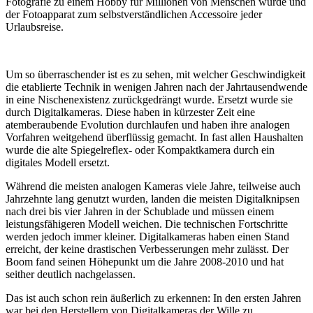
Fotografie zu einem Hobby für Millionen von Menschen wurde und
der Fotoapparat zum selbstverständlichen Accessoire jeder
Urlaubsreise.
Um so überraschender ist es zu sehen, mit welcher Geschwindigkeit
die etablierte Technik in wenigen Jahren nach der Jahrtausendwende
in eine Nischenexistenz zurückgedrängt wurde. Ersetzt wurde sie
durch Digitalkameras. Diese haben in kürzester Zeit eine
atemberaubende Evolution durchlaufen und haben ihre analogen
Vorfahren weitgehend überflüssig gemacht. In fast allen Haushalten
wurde die alte Spiegelreflex- oder Kompaktkamera durch ein
digitales Modell ersetzt.
Während die meisten analogen Kameras viele Jahre, teilweise auch
Jahrzehnte lang genutzt wurden, landen die meisten Digitalknipsen
nach drei bis vier Jahren in der Schublade und müssen einem
leistungsfähigeren Modell weichen. Die technischen Fortschritte
werden jedoch immer kleiner. Digitalkameras haben einen Stand
erreicht, der keine drastischen Verbesserungen mehr zulässt. Der
Boom fand seinen Höhepunkt um die Jahre 2008-2010 und hat
seither deutlich nachgelassen.
Das ist auch schon rein äußerlich zu erkennen: In den ersten Jahren
war bei den Herstellern von Digitalkameras der Wille zu