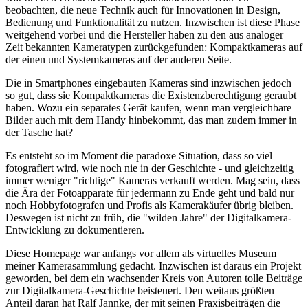
beobachten, die neue Technik auch für Innovationen in Design,
Bedienung und Funktionalität zu nutzen. Inzwischen ist diese Phase
weitgehend vorbei und die Hersteller haben zu den aus analoger
Zeit bekannten Kameratypen zurückgefunden: Kompaktkameras auf
der einen und Systemkameras auf der anderen Seite.
Die in Smartphones eingebauten Kameras sind inzwischen jedoch
so gut, dass sie Kompaktkameras die Existenzberechtigung geraubt
haben. Wozu ein separates Gerät kaufen, wenn man vergleichbare
Bilder auch mit dem Handy hinbekommt, das man zudem immer in
der Tasche hat?
Es entsteht so im Moment die paradoxe Situation, dass so viel
fotografiert wird, wie noch nie in der Geschichte - und gleichzeitig
immer weniger "richtige" Kameras verkauft werden. Mag sein, dass
die Ära der Fotoapparate für jedermann zu Ende geht und bald nur
noch Hobbyfotografen und Profis als Kamerakäufer übrig bleiben.
Deswegen ist nicht zu früh, die "wilden Jahre" der Digitalkamera-
Entwicklung zu dokumentieren.
Diese Homepage war anfangs vor allem als virtuelles Museum
meiner Kamerasammlung gedacht. Inzwischen ist daraus ein Projekt
geworden, bei dem ein wachsender Kreis von Autoren tolle Beiträge
zur Digitalkamera-Geschichte beisteuert. Den weitaus größten
Anteil daran hat Ralf Jannke, der mit seinen Praxisbeiträgen die