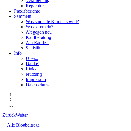
Verarbeitung
Reparatur
Praxisberichte
Sammeln
Was sind alte Kameras wert?
Was sammeln?
Alt gegen neu
Kaufberatung
Am Rande...
Statistik
Info
Über...
Danke!
Links
Nutzung
Impressum
Datenschutz
Zurück
Weiter
Alle Blogbeiträge