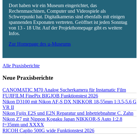
Dort haben wir ein Museum eingerichtet, das
Rechenmaschinen, Computer und Videospiele als
Schwerpunkt hat. Digitalkameras sind ebenfalls mit einigen
spannenden Exponaten vertreten. Geöffnet ist jeden Sonntag
von 13 - 18 Uhr. Auf der Projekthomepage gibt es weitere
Infos.
Zur Homepage des µ-Museums
Alle Praxisberichte
Neue Praxisberichte
CANOMATIC M70 Analog Sucherkamera für Instamatic Film
FUJIFILM FinePix BIGJOB Funktionstest 2026
Nikon D3100 mit Nikon AF-S DX NIKKOR 18-55mm 1:3.5-5.6 G
VR II
Nikon Fujix E2S und E2N Reparatur und Inbetriebnahme C. Zahn
Nikon Z7 mit Nippon Kogaku Japan NIKKOR-S Auto 1:2.8
f=35mm und XXXX
RICOH Caplio 500G wide Funktionstest 2026