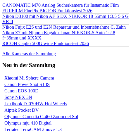
CANOMATIC M70 Analog Sucherkamera für Instamatic Film
FUJIFILM FinePix BIGJOB Funktionstest 2026
Nikon D3100 mit Nikon AF-S DX NIKKOR 18-55mm 1:3.5-5.6 G
VR II
Nikon Fujix E2S und E2N Reparatur und Inbetriebnahme C. Zahn
Nikon Z7 mit Nippon Kogaku Japan NIKKOR-S Auto 1:2.8
f=35mm und XXXX
RICOH Caplio 500G wide Funktionstest 2026
Alle Kameras der Sammlung
Neu in der Sammlung
Xiaomi Mi Sphere Camera
Canon PowerShot S1 IS
Canon EOS 100D
Sony NEX 3N
Lexibook DJ030HW Hot Wheels
Aiptek Pocket DV
Olympus Camedia C-460 Zoom del Sol
Olympus mju 410 Digital
Terratec TerraCAM 2move 1.3