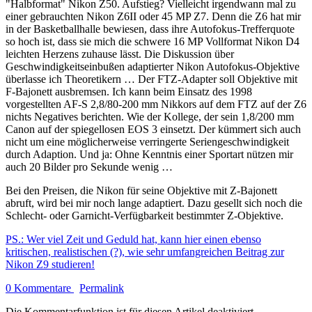
"Halbformat" Nikon Z50. Aufstieg? Vielleicht irgendwann mal zu
einer gebrauchten Nikon Z6II oder 45 MP Z7. Denn die Z6 hat mir
in der Basketballhalle bewiesen, dass ihre Autofokus-Trefferquote
so hoch ist, dass sie mich die schwere 16 MP Vollformat Nikon D4
leichten Herzens zuhause lässt. Die Diskussion über
Geschwindigkeitseinbußen adaptierter Nikon Autofokus-Objektive
überlasse ich Theoretikern … Der FTZ-Adapter soll Objektive mit
F-Bajonett ausbremsen. Ich kann beim Einsatz des 1998
vorgestellten AF-S 2,8/80-200 mm Nikkors auf dem FTZ auf der Z6
nichts Negatives berichten. Wie der Kollege, der sein 1,8/200 mm
Canon auf der spiegellosen EOS 3 einsetzt. Der kümmert sich auch
nicht um eine möglicherweise verringerte Seriengeschwindigkeit
durch Adaption. Und ja: Ohne Kenntnis einer Sportart nützen mir
auch 20 Bilder pro Sekunde wenig …
Bei den Preisen, die Nikon für seine Objektive mit Z-Bajonett
abruft, wird bei mir noch lange adaptiert. Dazu gesellt sich noch die
Schlecht- oder Garnicht-Verfügbarkeit bestimmter Z-Objektive.
PS.: Wer viel Zeit und Geduld hat, kann hier einen ebenso
kritischen, realistischen (?), wie sehr umfangreichen Beitrag zur
Nikon Z9 studieren!
0 Kommentare
Permalink
Die Kommentarfunktion ist für diesen Artikel deaktiviert.