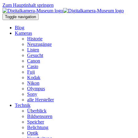
Zum Hauptinhalt springen
Toggle navigation
Blog
Kameras
Historie
Neuzugänge
Listen
Gesucht
Canon
Casio
Fuji
Kodak
Nikon
Olympus
Sony
alle Hersteller
Technik
Überblick
Bildsensoren
Speicher
Belichtung
Optik