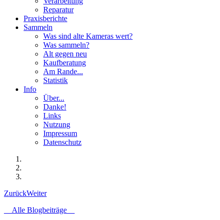
Verarbeitung
Reparatur
Praxisberichte
Sammeln
Was sind alte Kameras wert?
Was sammeln?
Alt gegen neu
Kaufberatung
Am Rande...
Statistik
Info
Über...
Danke!
Links
Nutzung
Impressum
Datenschutz
Zurück
Weiter
Alle Blogbeiträge