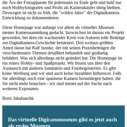
die Ära der Fotoapparate für jedermann zu Ende geht und bald nur
noch Hobbyfotografen und Profis als Kamerakäufer übrig bleiben.
Deswegen ist nicht zu früh, die "wilden Jahre" der Digitalkamera-
Entwicklung zu dokumentieren.
Diese Homepage war anfangs vor allem als virtuelles Museum
meiner Kamerasammlung gedacht. Inzwischen ist daraus ein Projekt
geworden, bei dem ein wachsender Kreis von Autoren tolle Beiträge
zur Digitalkamera-Geschichte beisteuert. Den weitaus größten
Anteil daran hat Ralf Jannke, der mit seinen Praxisbeiträgen die
verschiedensten Themen detailliert behandelt und großartig
bebildert. Was sich allerdings nicht geändert hat: Die Homepage ist
ein reines Hobby- und Spaßprojekt. Wir freuen uns über den
Austausch mit anderen Sammlern und Fotobegeisterten. Es gibt
keine Werbung und wir sind auch keine bezahlten Influencer. Falls
Sie allerdings noch eine spannene Kamera herumliegen haben, die
Sie nicht mehr brauchen - wir sind immer auf der Suche nach
weiteren Exponaten.
Boris Jakubaschk
Das virtuelle Digicammuseum gibt es jetzt auch
als reales Museum