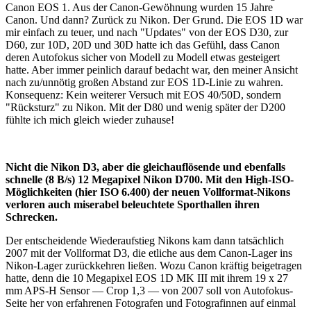
Canon EOS 1. Aus der Canon-Gewöhnung wurden 15 Jahre
Canon. Und dann? Zurück zu Nikon. Der Grund. Die EOS 1D war
mir einfach zu teuer, und nach "Updates" von der EOS D30, zur
D60, zur 10D, 20D und 30D hatte ich das Gefühl, dass Canon
deren Autofokus sicher von Modell zu Modell etwas gesteigert
hatte. Aber immer peinlich darauf bedacht war, den meiner Ansicht
nach zu/unnötig großen Abstand zur EOS 1D-Linie zu wahren.
Konsequenz: Kein weiterer Versuch mit EOS 40/50D, sondern
"Rücksturz" zu Nikon. Mit der D80 und wenig später der D200
fühlte ich mich gleich wieder zuhause!
Nicht die Nikon D3, aber die gleichauflösende und ebenfalls
schnelle (8 B/s) 12 Megapixel Nikon D700. Mit den High-ISO-
Möglichkeiten (hier ISO 6.400) der neuen Vollformat-Nikons
verloren auch miserabel beleuchtete Sporthallen ihren
Schrecken.
Der entscheidende Wiederaufstieg Nikons kam dann tatsächlich
2007 mit der Vollformat D3, die etliche aus dem Canon-Lager ins
Nikon-Lager zurückkehren ließen. Wozu Canon kräftig beigetragen
hatte, denn die 10 Megapixel EOS 1D MK III mit ihrem 19 x 27
mm APS-H Sensor — Crop 1,3 — von 2007 soll von Autofokus-
Seite her von erfahrenen Fotografen und Fotografinnen auf einmal