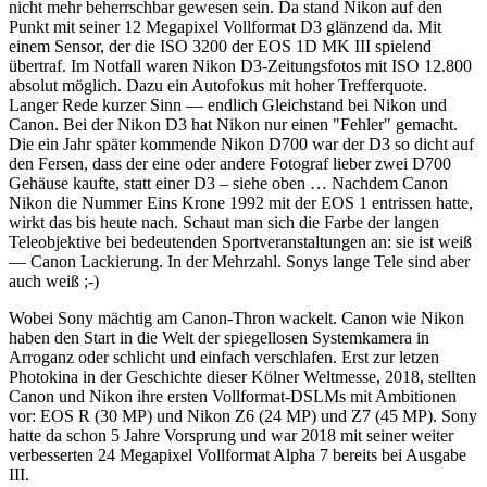
nicht mehr beherrschbar gewesen sein. Da stand Nikon auf den
Punkt mit seiner 12 Megapixel Vollformat D3 glänzend da. Mit
einem Sensor, der die ISO 3200 der EOS 1D MK III spielend
übertraf. Im Notfall waren Nikon D3-Zeitungsfotos mit ISO 12.800
absolut möglich. Dazu ein Autofokus mit hoher Trefferquote.
Langer Rede kurzer Sinn — endlich Gleichstand bei Nikon und
Canon. Bei der Nikon D3 hat Nikon nur einen "Fehler" gemacht.
Die ein Jahr später kommende Nikon D700 war der D3 so dicht auf
den Fersen, dass der eine oder andere Fotograf lieber zwei D700
Gehäuse kaufte, statt einer D3 – siehe oben … Nachdem Canon
Nikon die Nummer Eins Krone 1992 mit der EOS 1 entrissen hatte,
wirkt das bis heute nach. Schaut man sich die Farbe der langen
Teleobjektive bei bedeutenden Sportveranstaltungen an: sie ist weiß
— Canon Lackierung. In der Mehrzahl. Sonys lange Tele sind aber
auch weiß ;-)
Wobei Sony mächtig am Canon-Thron wackelt. Canon wie Nikon
haben den Start in die Welt der spiegellosen Systemkamera in
Arroganz oder schlicht und einfach verschlafen. Erst zur letzen
Photokina in der Geschichte dieser Kölner Weltmesse, 2018, stellten
Canon und Nikon ihre ersten Vollformat-DSLMs mit Ambitionen
vor: EOS R (30 MP) und Nikon Z6 (24 MP) und Z7 (45 MP). Sony
hatte da schon 5 Jahre Vorsprung und war 2018 mit seiner weiter
verbesserten 24 Megapixel Vollformat Alpha 7 bereits bei Ausgabe
III.