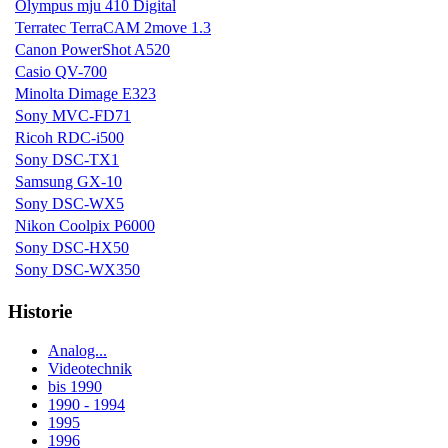
Olympus mju 410 Digital
Terratec TerraCAM 2move 1.3
Canon PowerShot A520
Casio QV-700
Minolta Dimage E323
Sony MVC-FD71
Ricoh RDC-i500
Sony DSC-TX1
Samsung GX-10
Sony DSC-WX5
Nikon Coolpix P6000
Sony DSC-HX50
Sony DSC-WX350
Historie
Analog...
Videotechnik
bis 1990
1990 - 1994
1995
1996