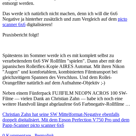
entsorgt werden.
Das werde ich natürlich nicht machen, denn ich will die 6x6
Negative ja hinterher zusätzlich und zum Vergleich auf dem
picto
scanner 6x6
digitalisieren!
Praxisbericht folgt!
Spätestens im Sommer werde ich es mit komplett selbst zu
verarbeitendem 6x6 SW Rollfilm "spielen". Dann aber mit der
japanischen Rolleiflex-Kopie AIRES Automat. Mit ihren Nikon
"Augen" und komfortablem, kombinierten Filmtransport bei
gleichzeitigem Spannen des Verschluss. Und dem Rollei-
Orangefilter natürlich auf dem Aufnahme-Objektiv ;-)
Neben einem Fünferpack FUJIFILM NEOPN ACROS 100 SW-
Filme — vielen Dank an Christian Zahn — habe ich noch eine
weitere Handvoll längst abgelaufene 6x6 Farbnegativ-Rollfilme …
Christian Zahn hat seine SW Mittelformat-Negative ebenfalls
doppelt digitalisiert. Mit dem Epson Perfection V750 Pro und dem
Papp-Scanner picto scanner 6x6
0 Kommentare
Permalink