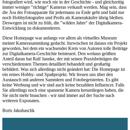
fotografiert wird, wie noch nie in der Geschichte - und gleichzeitig
immer weniger "richtige" Kameras verkauft werden. Mag sein, dass
die Ära der Fotoapparate für jedermann zu Ende geht und bald nur
noch Hobbyfotografen und Profis als Kamerakäufer übrig bleiben.
Deswegen ist nicht zu früh, die "wilden Jahre" der Digitalkamera-
Entwicklung zu dokumentieren.
Diese Homepage war anfangs vor allem als virtuelles Museum
meiner Kamerasammlung gedacht. Inzwischen ist daraus ein Projekt
geworden, bei dem ein wachsender Kreis von Autoren tolle Beiträge
zur Digitalkamera-Geschichte beisteuert. Den weitaus größten
Anteil daran hat Ralf Jannke, der mit seinen Praxisbeiträgen die
verschiedensten Themen detailliert behandelt und großartig
bebildert. Was sich allerdings nicht geändert hat: Die Homepage ist
ein reines Hobby- und Spaßprojekt. Wir freuen uns über den
Austausch mit anderen Sammlern und Fotobegeisterten. Es gibt
keine Werbung und wir sind auch keine bezahlten Influencer. Falls
Sie allerdings noch eine spannene Kamera herumliegen haben, die
Sie nicht mehr brauchen - wir sind immer auf der Suche nach
weiteren Exponaten.
Boris Jakubaschk