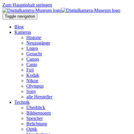
Zum Hauptinhalt springen
Toggle navigation
Blog
Kameras
Historie
Neuzugänge
Listen
Gesucht
Canon
Casio
Fuji
Kodak
Nikon
Olympus
Sony
alle Hersteller
Technik
Überblick
Bildsensoren
Speicher
Belichtung
Optik