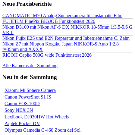
Neue Praxisberichte
CANOMATIC M70 Analog Sucherkamera für Instamatic Film
FUJIFILM FinePix BIGJOB Funktionstest 2026
Nikon D3100 mit Nikon AF-S DX NIKKOR 18-55mm 1:3.5-5.6 G
VR II
Nikon Fujix E2S und E2N Reparatur und Inbetriebnahme C. Zahn
Nikon Z7 mit Nippon Kogaku Japan NIKKOR-S Auto 1:2.8
f=35mm und XXXX
RICOH Caplio 500G wide Funktionstest 2026
Alle Kameras der Sammlung
Neu in der Sammlung
Xiaomi Mi Sphere Camera
Canon PowerShot S1 IS
Canon EOS 100D
Sony NEX 3N
Lexibook DJ030HW Hot Wheels
Aiptek Pocket DV
Olympus Camedia C-460 Zoom del Sol