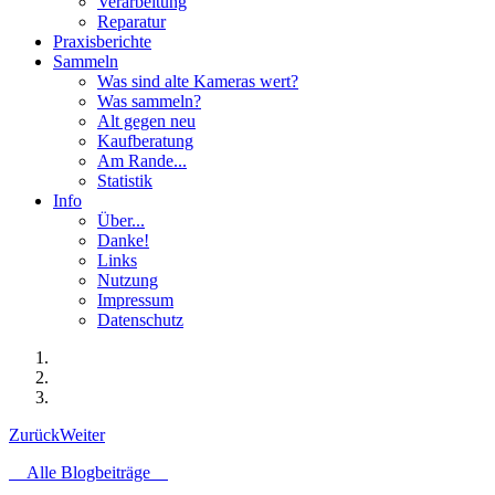
Verarbeitung
Reparatur
Praxisberichte
Sammeln
Was sind alte Kameras wert?
Was sammeln?
Alt gegen neu
Kaufberatung
Am Rande...
Statistik
Info
Über...
Danke!
Links
Nutzung
Impressum
Datenschutz
Zurück
Weiter
Alle Blogbeiträge