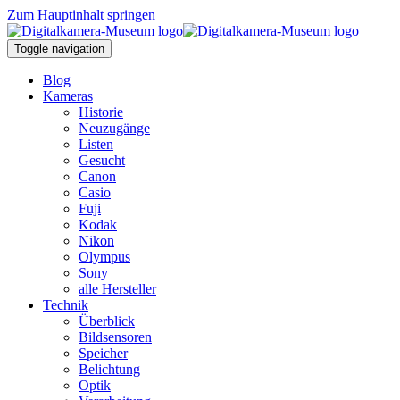
Zum Hauptinhalt springen
Toggle navigation
Blog
Kameras
Historie
Neuzugänge
Listen
Gesucht
Canon
Casio
Fuji
Kodak
Nikon
Olympus
Sony
alle Hersteller
Technik
Überblick
Bildsensoren
Speicher
Belichtung
Optik