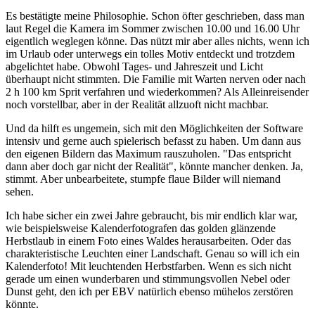
Es bestätigte meine Philosophie. Schon öfter geschrieben, dass man
laut Regel die Kamera im Sommer zwischen 10.00 und 16.00 Uhr
eigentlich weglegen könne. Das nützt mir aber alles nichts, wenn ich
im Urlaub oder unterwegs ein tolles Motiv entdeckt und trotzdem
abgelichtet habe. Obwohl Tages- und Jahreszeit und Licht
überhaupt nicht stimmten. Die Familie mit Warten nerven oder nach
2 h 100 km Sprit verfahren und wiederkommen? Als Alleinreisender
noch vorstellbar, aber in der Realität allzuoft nicht machbar.
Und da hilft es ungemein, sich mit den Möglichkeiten der Software
intensiv und gerne auch spielerisch befasst zu haben. Um dann aus
den eigenen Bildern das Maximum rauszuholen. "Das entspricht
dann aber doch gar nicht der Realität", könnte mancher denken. Ja,
stimmt. Aber unbearbeitete, stumpfe flaue Bilder will niemand
sehen.
Ich habe sicher ein zwei Jahre gebraucht, bis mir endlich klar war,
wie beispielsweise Kalenderfotografen das golden glänzende
Herbstlaub in einem Foto eines Waldes herausarbeiten. Oder das
charakteristische Leuchten einer Landschaft. Genau so will ich ein
Kalenderfoto! Mit leuchtenden Herbstfarben. Wenn es sich nicht
gerade um einen wunderbaren und stimmungsvollen Nebel oder
Dunst geht, den ich per EBV natürlich ebenso mühelos zerstören
könnte.