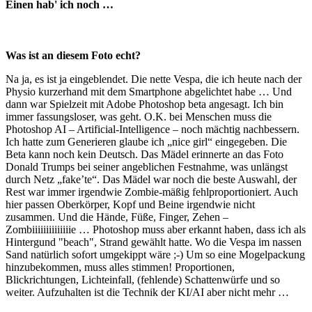
Einen hab' ich noch …
Was ist an diesem Foto echt?
Na ja, es ist ja eingeblendet. Die nette Vespa, die ich heute nach der
Physio kurzerhand mit dem Smartphone abgelichtet habe … Und
dann war Spielzeit mit Adobe Photoshop beta angesagt. Ich bin
immer fassungsloser, was geht. O.K. bei Menschen muss die
Photoshop AI – Artificial-Intelligence – noch mächtig nachbessern.
Ich hatte zum Generieren glaube ich „nice girl“ eingegeben. Die
Beta kann noch kein Deutsch. Das Mädel erinnerte an das Foto
Donald Trumps bei seiner angeblichen Festnahme, was unlängst
durch Netz „fake’te“. Das Mädel war noch die beste Auswahl, der
Rest war immer irgendwie Zombie-mäßig fehlproportioniert. Auch
hier passen Oberkörper, Kopf und Beine irgendwie nicht
zusammen. Und die Hände, Füße, Finger, Zehen –
Zombiiiiiiiiiiiiiie … Photoshop muss aber erkannt haben, dass ich als
Hintergund "beach", Strand gewählt hatte. Wo die Vespa im nassen
Sand natürlich sofort umgekippt wäre ;-) Um so eine Mogelpackung
hinzubekommen, muss alles stimmen! Proportionen,
Blickrichtungen, Lichteinfall, (fehlende) Schattenwürfe und so
weiter. Aufzuhalten ist die Technik der KI/AI aber nicht mehr …