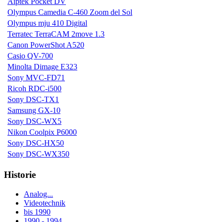
Aiptek Pocket DV
Olympus Camedia C-460 Zoom del Sol
Olympus mju 410 Digital
Terratec TerraCAM 2move 1.3
Canon PowerShot A520
Casio QV-700
Minolta Dimage E323
Sony MVC-FD71
Ricoh RDC-i500
Sony DSC-TX1
Samsung GX-10
Sony DSC-WX5
Nikon Coolpix P6000
Sony DSC-HX50
Sony DSC-WX350
Historie
Analog...
Videotechnik
bis 1990
1990 - 1994