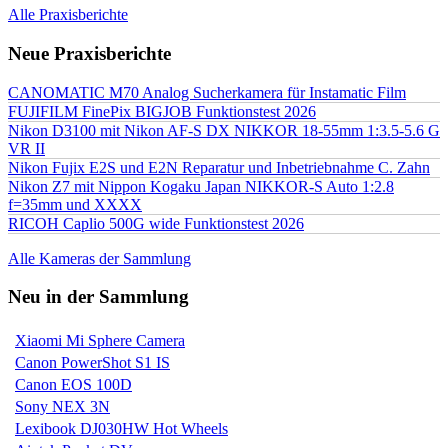
Alle Praxisberichte
Neue Praxisberichte
CANOMATIC M70 Analog Sucherkamera für Instamatic Film
FUJIFILM FinePix BIGJOB Funktionstest 2026
Nikon D3100 mit Nikon AF-S DX NIKKOR 18-55mm 1:3.5-5.6 G
VR II
Nikon Fujix E2S und E2N Reparatur und Inbetriebnahme C. Zahn
Nikon Z7 mit Nippon Kogaku Japan NIKKOR-S Auto 1:2.8
f=35mm und XXXX
RICOH Caplio 500G wide Funktionstest 2026
Alle Kameras der Sammlung
Neu in der Sammlung
Xiaomi Mi Sphere Camera
Canon PowerShot S1 IS
Canon EOS 100D
Sony NEX 3N
Lexibook DJ030HW Hot Wheels