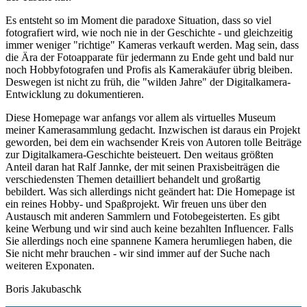
Es entsteht so im Moment die paradoxe Situation, dass so viel
fotografiert wird, wie noch nie in der Geschichte - und gleichzeitig
immer weniger "richtige" Kameras verkauft werden. Mag sein, dass
die Ära der Fotoapparate für jedermann zu Ende geht und bald nur
noch Hobbyfotografen und Profis als Kamerakäufer übrig bleiben.
Deswegen ist nicht zu früh, die "wilden Jahre" der Digitalkamera-
Entwicklung zu dokumentieren.
Diese Homepage war anfangs vor allem als virtuelles Museum
meiner Kamerasammlung gedacht. Inzwischen ist daraus ein Projekt
geworden, bei dem ein wachsender Kreis von Autoren tolle Beiträge
zur Digitalkamera-Geschichte beisteuert. Den weitaus größten
Anteil daran hat Ralf Jannke, der mit seinen Praxisbeiträgen die
verschiedensten Themen detailliert behandelt und großartig
bebildert. Was sich allerdings nicht geändert hat: Die Homepage ist
ein reines Hobby- und Spaßprojekt. Wir freuen uns über den
Austausch mit anderen Sammlern und Fotobegeisterten. Es gibt
keine Werbung und wir sind auch keine bezahlten Influencer. Falls
Sie allerdings noch eine spannene Kamera herumliegen haben, die
Sie nicht mehr brauchen - wir sind immer auf der Suche nach
weiteren Exponaten.
Boris Jakubaschk