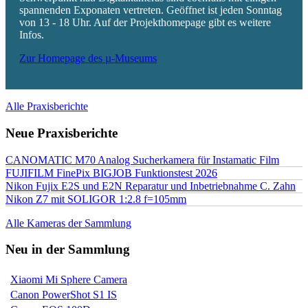
spannenden Exponaten vertreten. Geöffnet ist jeden Sonntag
von 13 - 18 Uhr. Auf der Projekthomepage gibt es weitere
Infos.
Zur Homepage des µ-Museums
Alle Praxisberichte
Neue Praxisberichte
CANOMATIC M70 Analog Sucherkamera für Instamatic Film
FUJIFILM FinePix BIGJOB Funktionstest 2026
Nikon Fujix E2S und E2N Reparatur und Inbetriebnahme C. Zahn
Nikon Z7 mit SOLIGOR 1:2.8 f=105mm
Alle Kameras der Sammlung
Neu in der Sammlung
Xiaomi Mi Sphere Camera
Canon PowerShot S1 IS