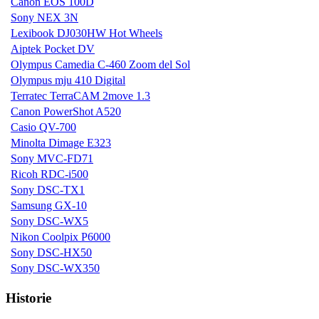
Canon EOS 100D
Sony NEX 3N
Lexibook DJ030HW Hot Wheels
Aiptek Pocket DV
Olympus Camedia C-460 Zoom del Sol
Olympus mju 410 Digital
Terratec TerraCAM 2move 1.3
Canon PowerShot A520
Casio QV-700
Minolta Dimage E323
Sony MVC-FD71
Ricoh RDC-i500
Sony DSC-TX1
Samsung GX-10
Sony DSC-WX5
Nikon Coolpix P6000
Sony DSC-HX50
Sony DSC-WX350
Historie