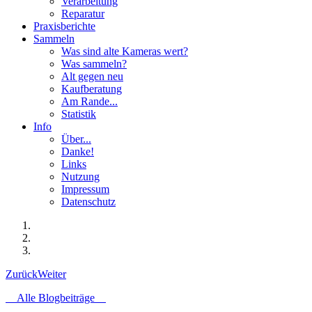
Verarbeitung
Reparatur
Praxisberichte
Sammeln
Was sind alte Kameras wert?
Was sammeln?
Alt gegen neu
Kaufberatung
Am Rande...
Statistik
Info
Über...
Danke!
Links
Nutzung
Impressum
Datenschutz
Zurück
Weiter
Alle Blogbeiträge