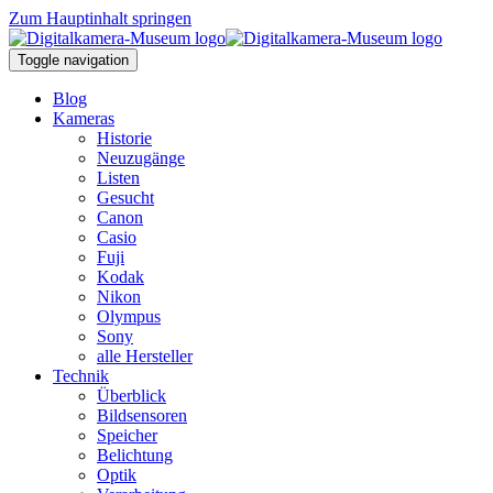
Zum Hauptinhalt springen
Toggle navigation
Blog
Kameras
Historie
Neuzugänge
Listen
Gesucht
Canon
Casio
Fuji
Kodak
Nikon
Olympus
Sony
alle Hersteller
Technik
Überblick
Bildsensoren
Speicher
Belichtung
Optik