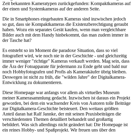
Zeit bekannten Kameratypen zurückgefunden: Kompaktkameras auf
der einen und Systemkameras auf der anderen Seite.
Die in Smartphones eingebauten Kameras sind inzwischen jedoch
so gut, dass sie Kompaktkameras die Existenzberechtigung geraubt
haben. Wozu ein separates Gerät kaufen, wenn man vergleichbare
Bilder auch mit dem Handy hinbekommt, das man zudem immer in
der Tasche hat?
Es entsteht so im Moment die paradoxe Situation, dass so viel
fotografiert wird, wie noch nie in der Geschichte - und gleichzeitig
immer weniger "richtige" Kameras verkauft werden. Mag sein, dass
die Ära der Fotoapparate für jedermann zu Ende geht und bald nur
noch Hobbyfotografen und Profis als Kamerakäufer übrig bleiben.
Deswegen ist nicht zu früh, die "wilden Jahre" der Digitalkamera-
Entwicklung zu dokumentieren.
Diese Homepage war anfangs vor allem als virtuelles Museum
meiner Kamerasammlung gedacht. Inzwischen ist daraus ein Projekt
geworden, bei dem ein wachsender Kreis von Autoren tolle Beiträge
zur Digitalkamera-Geschichte beisteuert. Den weitaus größten
Anteil daran hat Ralf Jannke, der mit seinen Praxisbeiträgen die
verschiedensten Themen detailliert behandelt und großartig
bebildert. Was sich allerdings nicht geändert hat: Die Homepage ist
ein reines Hobby- und Spaßprojekt. Wir freuen uns über den