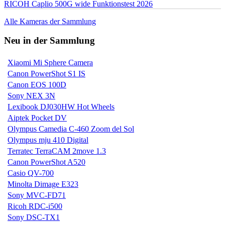
RICOH Caplio 500G wide Funktionstest 2026
Alle Kameras der Sammlung
Neu in der Sammlung
Xiaomi Mi Sphere Camera
Canon PowerShot S1 IS
Canon EOS 100D
Sony NEX 3N
Lexibook DJ030HW Hot Wheels
Aiptek Pocket DV
Olympus Camedia C-460 Zoom del Sol
Olympus mju 410 Digital
Terratec TerraCAM 2move 1.3
Canon PowerShot A520
Casio QV-700
Minolta Dimage E323
Sony MVC-FD71
Ricoh RDC-i500
Sony DSC-TX1