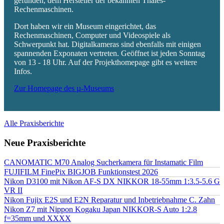
gefunden, dem Hersteller der bekannten Thales-
Rechenmaschinen.
Dort haben wir ein Museum eingerichtet, das
Rechenmaschinen, Computer und Videospiele als
Schwerpunkt hat. Digitalkameras sind ebenfalls mit einigen
spannenden Exponaten vertreten. Geöffnet ist jeden Sonntag
von 13 - 18 Uhr. Auf der Projekthomepage gibt es weitere
Infos.
Zur Homepage des µ-Museums
Alle Praxisberichte
Neue Praxisberichte
CANOMATIC M70 Analog Sucherkamera für Instamatic Film
FUJIFILM FinePix BIGJOB Funktionstest 2026
Nikon D3100 mit Nikon AF-S DX NIKKOR 18-55mm 1:3.5-5.6 G
VR II
Nikon Fujix E2S und E2N Reparatur und Inbetriebnahme C. Zahn
Nikon Z7 mit Nippon Kogaku Japan NIKKOR-S Auto 1:2.8
f=35mm und XXXX