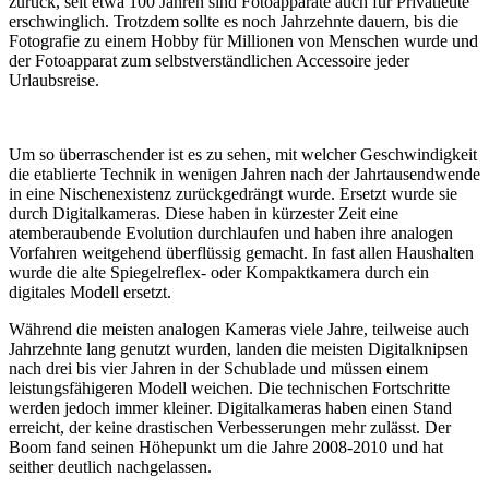
zurück, seit etwa 100 Jahren sind Fotoapparate auch für Privatleute
erschwinglich. Trotzdem sollte es noch Jahrzehnte dauern, bis die
Fotografie zu einem Hobby für Millionen von Menschen wurde und
der Fotoapparat zum selbstverständlichen Accessoire jeder
Urlaubsreise.
Um so überraschender ist es zu sehen, mit welcher Geschwindigkeit
die etablierte Technik in wenigen Jahren nach der Jahrtausendwende
in eine Nischenexistenz zurückgedrängt wurde. Ersetzt wurde sie
durch Digitalkameras. Diese haben in kürzester Zeit eine
atemberaubende Evolution durchlaufen und haben ihre analogen
Vorfahren weitgehend überflüssig gemacht. In fast allen Haushalten
wurde die alte Spiegelreflex- oder Kompaktkamera durch ein
digitales Modell ersetzt.
Während die meisten analogen Kameras viele Jahre, teilweise auch
Jahrzehnte lang genutzt wurden, landen die meisten Digitalknipsen
nach drei bis vier Jahren in der Schublade und müssen einem
leistungsfähigeren Modell weichen. Die technischen Fortschritte
werden jedoch immer kleiner. Digitalkameras haben einen Stand
erreicht, der keine drastischen Verbesserungen mehr zulässt. Der
Boom fand seinen Höhepunkt um die Jahre 2008-2010 und hat
seither deutlich nachgelassen.