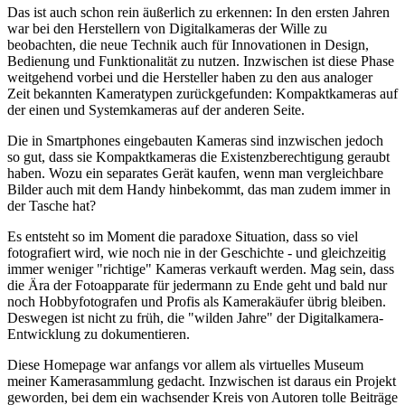
Das ist auch schon rein äußerlich zu erkennen: In den ersten Jahren
war bei den Herstellern von Digitalkameras der Wille zu
beobachten, die neue Technik auch für Innovationen in Design,
Bedienung und Funktionalität zu nutzen. Inzwischen ist diese Phase
weitgehend vorbei und die Hersteller haben zu den aus analoger
Zeit bekannten Kameratypen zurückgefunden: Kompaktkameras auf
der einen und Systemkameras auf der anderen Seite.
Die in Smartphones eingebauten Kameras sind inzwischen jedoch
so gut, dass sie Kompaktkameras die Existenzberechtigung geraubt
haben. Wozu ein separates Gerät kaufen, wenn man vergleichbare
Bilder auch mit dem Handy hinbekommt, das man zudem immer in
der Tasche hat?
Es entsteht so im Moment die paradoxe Situation, dass so viel
fotografiert wird, wie noch nie in der Geschichte - und gleichzeitig
immer weniger "richtige" Kameras verkauft werden. Mag sein, dass
die Ära der Fotoapparate für jedermann zu Ende geht und bald nur
noch Hobbyfotografen und Profis als Kamerakäufer übrig bleiben.
Deswegen ist nicht zu früh, die "wilden Jahre" der Digitalkamera-
Entwicklung zu dokumentieren.
Diese Homepage war anfangs vor allem als virtuelles Museum
meiner Kamerasammlung gedacht. Inzwischen ist daraus ein Projekt
geworden, bei dem ein wachsender Kreis von Autoren tolle Beiträge