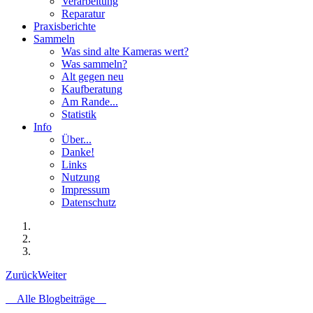
Verarbeitung
Reparatur
Praxisberichte
Sammeln
Was sind alte Kameras wert?
Was sammeln?
Alt gegen neu
Kaufberatung
Am Rande...
Statistik
Info
Über...
Danke!
Links
Nutzung
Impressum
Datenschutz
Zurück
Weiter
Alle Blogbeiträge