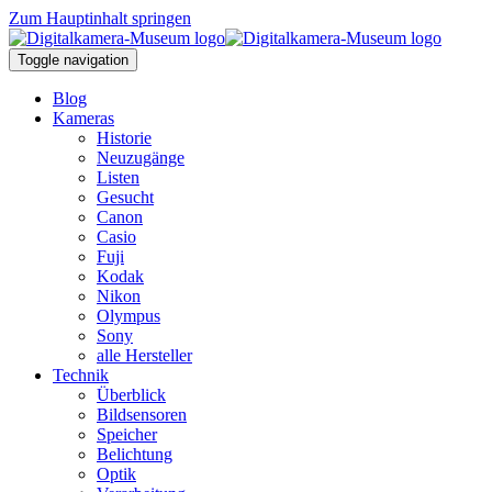
Zum Hauptinhalt springen
Toggle navigation
Blog
Kameras
Historie
Neuzugänge
Listen
Gesucht
Canon
Casio
Fuji
Kodak
Nikon
Olympus
Sony
alle Hersteller
Technik
Überblick
Bildsensoren
Speicher
Belichtung
Optik