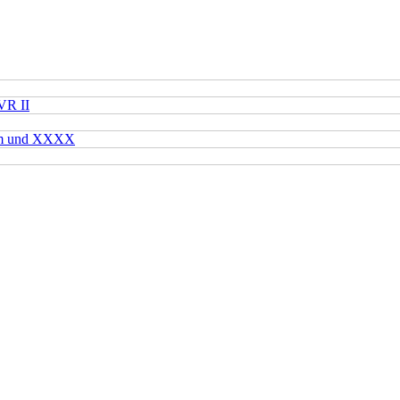
VR II
mm und XXXX