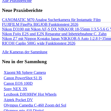
Alle Praxisberichte
Neue Praxisberichte
CANOMATIC M70 Analog Sucherkamera für Instamatic Film
FUJIFILM FinePix BIGJOB Funktionstest 2026
Nikon D3100 mit Nikon AF-S DX NIKKOR 18-55mm 1:3.5-5.6 G 
Nikon Fujix E2S und E2N Reparatur und Inbetriebnahme C. Zahn
Nikon Z7 mit Nippon Kogaku Japan NIKKOR-S Auto 1:2.8 f=35
RICOH Caplio 500G wide Funktionstest 2026
Alle Kameras der Sammlung
Neu in der Sammlung
Xiaomi Mi Sphere Camera
Canon PowerShot S1 IS
Canon EOS 100D
Sony NEX 3N
Lexibook DJ030HW Hot Wheels
Aiptek Pocket DV
Olympus Camedia C-460 Zoom del Sol
Olympus mju 410 Digital