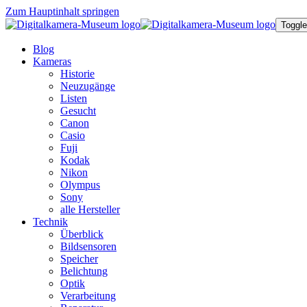
Zum Hauptinhalt springen
Toggle
Blog
Kameras
Historie
Neuzugänge
Listen
Gesucht
Canon
Casio
Fuji
Kodak
Nikon
Olympus
Sony
alle Hersteller
Technik
Überblick
Bildsensoren
Speicher
Belichtung
Optik
Verarbeitung