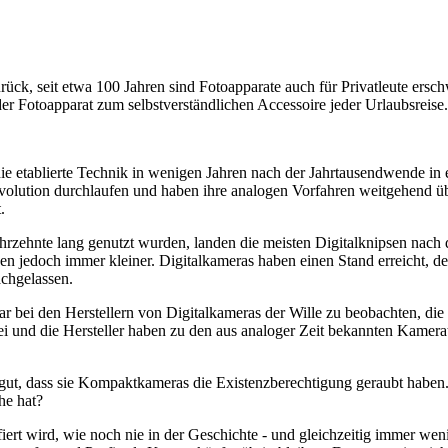
rück, seit etwa 100 Jahren sind Fotoapparate auch für Privatleute ersch
 Fotoapparat zum selbstverständlichen Accessoire jeder Urlaubsreise.
ie etablierte Technik in wenigen Jahren nach der Jahrtausendwende in
volution durchlaufen und haben ihre analogen Vorfahren weitgehend übe
.
hrzehnte lang genutzt wurden, landen die meisten Digitalknipsen nach 
den jedoch immer kleiner. Digitalkameras haben einen Stand erreicht, 
achgelassen.
war bei den Herstellern von Digitalkameras der Wille zu beobachten, d
rbei und die Hersteller haben zu den aus analoger Zeit bekannten Kam
ut, dass sie Kompaktkameras die Existenzberechtigung geraubt haben.
he hat?
fiert wird, wie noch nie in der Geschichte - und gleichzeitig immer we