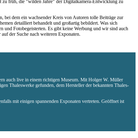
 zu früh, die "wilden Jahre" der Digitalkamera-Entwicklung zu
 bei dem ein wachsender Kreis von Autoren tolle Beiträge zur
hemen detailliert behandelt und großartig bebildert. Was sich
rn und Fotobegeisterten. Es gibt keine Werbung und wir sind auch
er auf der Suche nach weiteren Exponaten.
ern auch live in einem richtigen Museum. Mit Holger W. Müller
aligen Thaleswerke gefunden, dem Hersteller der bekannten Thales-
falls mit einigen spannenden Exponaten vertreten. Geöffnet ist