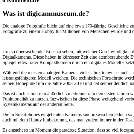
0 Kommentare
Was ist digicammuseum.de?
Die analoge Fotografie blickt auf eine etwa 170-jährige Geschichte zu
Fotografie zu einem Hobby für Millionen von Menschen wurde und der
Um so überraschender ist es zu sehen, mit welcher Geschwindigkeit d
Digitalkameras. Diese haben in kürzester Zeit eine atemberaubende E
Spiegelreflex- oder Kompaktkamera durch ein digitales Modell ersetzt
Während die meisten analogen Kameras viele Jahre, teilweise auch Ja
leistungsfähigeren Modell weichen. Die technischen Fortschritte wer
seinen Höhepunkt um die Jahre 2008-2010 und hat seither deutlich n
Das ist auch schon rein äußerlich zu erkennen: In den ersten Jahren 
Funktionalität zu nutzen. Inzwischen ist diese Phase weitgehend vo
Systemkameras auf der anderen Seite.
Die in Smartphones eingebauten Kameras sind inzwischen jedoch so g
auch mit dem Handy hinbekommt, das man zudem immer in der Tasc
Es entsteht so im Moment die paradoxe Situation, dass so viel fotogra