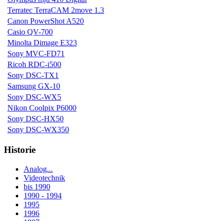
Terratec TerraCAM 2move 1.3
Canon PowerShot A520
Casio QV-700
Minolta Dimage E323
Sony MVC-FD71
Ricoh RDC-i500
Sony DSC-TX1
Samsung GX-10
Sony DSC-WX5
Nikon Coolpix P6000
Sony DSC-HX50
Sony DSC-WX350
Historie
Analog...
Videotechnik
bis 1990
1990 - 1994
1995
1996