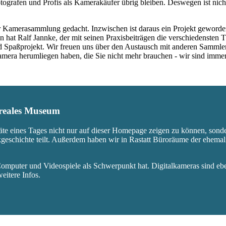
ografen und Profis als Kamerakäufer übrig bleiben. Deswegen ist nicht
 Kamerasammlung gedacht. Inzwischen ist daraus ein Projekt geworden,
 hat Ralf Jannke, der mit seinen Praxisbeiträgen die verschiedensten T
nd Spaßprojekt. Wir freuen uns über den Austausch mit anderen Sammle
 Kamera herumliegen haben, die Sie nicht mehr brauchen - wir sind imm
s reales Museum
äte eines Tages nicht nur auf dieser Homepage zeigen zu können, sond
ikgeschichte teilt. Außerdem haben wir in Rastatt Büroräume der ehem
mputer und Videospiele als Schwerpunkt hat. Digitalkameras sind eben
eitere Infos.