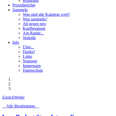
Reparatur
Praxisberichte
Sammeln
Was sind alte Kameras wert?
Was sammeln?
Alt gegen neu
Kaufberatung
Am Rande...
Statistik
Info
Über...
Danke!
Links
Nutzung
Impressum
Datenschutz
Zurück
Weiter
Alle Blogbeiträge