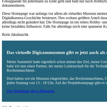
Fotoapparate für jedermann zu Ende geht und bald nur noch Hobbyfot
dokumentieren.
Diese Homepage war anfangs vor allem als virtuelles Museum meiner
Digitalkamera-Geschichte beisteuert. Den weitaus größten Anteil daran
allerdings nicht geändert hat: Die Homepage ist ein reines Hobby- u
keine bezahlten Influencer. Falls Sie allerdings noch eine spannene
Boris Jakubaschk
Das virtuelle Digicammuseum gibt es jetzt auch al
Meine Sammelei hatte eigentlich schon immer das Ziel, meine Ger
habe ich nun einen Partner, der meine Leidenschaft für die Techn
Rechenmaschinen.
Dort haben wir ein Museum eingerichtet, das Rechenmaschinen, Co
jeden Sonntag von 13 - 18 Uhr. Auf der Projekthomepage gibt es w
Zur Homepage des µ-Museums