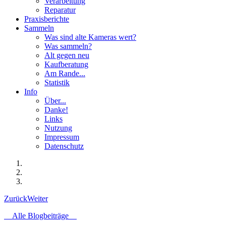
Verarbeitung
Reparatur
Praxisberichte
Sammeln
Was sind alte Kameras wert?
Was sammeln?
Alt gegen neu
Kaufberatung
Am Rande...
Statistik
Info
Über...
Danke!
Links
Nutzung
Impressum
Datenschutz
Zurück
Weiter
Alle Blogbeiträge