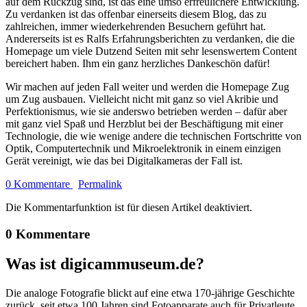
auf dem Rückzug sind, ist das eine umso erfreulichere Entwicklung.
Zu verdanken ist das offenbar einerseits diesem Blog, das zu
zahlreichen, immer wiederkehrenden Besuchern geführt hat.
Andererseits ist es Ralfs Erfahrungsberichten zu verdanken, die die
Homepage um viele Dutzend Seiten mit sehr lesenswertem Content
bereichert haben. Ihm ein ganz herzliches Dankeschön dafür!
Wir machen auf jeden Fall weiter und werden die Homepage Zug
um Zug ausbauen. Vielleicht nicht mit ganz so viel Akribie und
Perfektionismus, wie sie anderswo betrieben werden – dafür aber
mit ganz viel Spaß und Herzblut bei der Beschäftigung mit einer
Technologie, die wie wenige andere die technischen Fortschritte von
Optik, Computertechnik und Mikroelektronik in einem einzigen
Gerät vereinigt, wie das bei Digitalkameras der Fall ist.
0 Kommentare
Permalink
Die Kommentarfunktion ist für diesen Artikel deaktiviert.
0 Kommentare
Was ist digicammuseum.de?
Die analoge Fotografie blickt auf eine etwa 170-jährige Geschichte
zurück, seit etwa 100 Jahren sind Fotoapparate auch für Privatleute