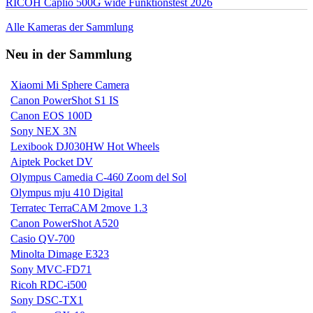
RICOH Caplio 500G wide Funktionstest 2026
Alle Kameras der Sammlung
Neu in der Sammlung
Xiaomi Mi Sphere Camera
Canon PowerShot S1 IS
Canon EOS 100D
Sony NEX 3N
Lexibook DJ030HW Hot Wheels
Aiptek Pocket DV
Olympus Camedia C-460 Zoom del Sol
Olympus mju 410 Digital
Terratec TerraCAM 2move 1.3
Canon PowerShot A520
Casio QV-700
Minolta Dimage E323
Sony MVC-FD71
Ricoh RDC-i500
Sony DSC-TX1