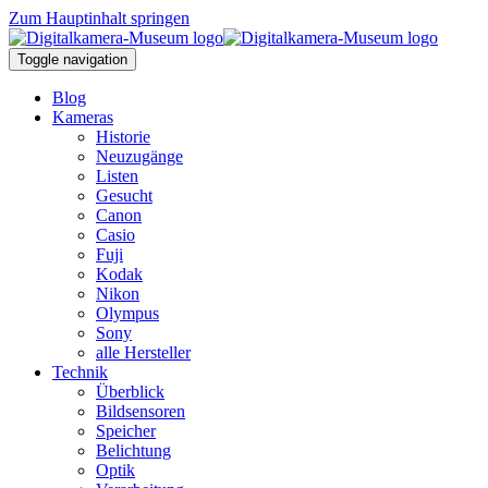
Zum Hauptinhalt springen
Toggle navigation
Blog
Kameras
Historie
Neuzugänge
Listen
Gesucht
Canon
Casio
Fuji
Kodak
Nikon
Olympus
Sony
alle Hersteller
Technik
Überblick
Bildsensoren
Speicher
Belichtung
Optik