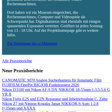
Rechenmaschinen.
Dort haben wir ein Museum eingerichtet, das
Rechenmaschinen, Computer und Videospiele als
Schwerpunkt hat. Digitalkameras sind ebenfalls mit einigen
spannenden Exponaten vertreten. Geöffnet ist jeden Sonntag
von 13 - 18 Uhr. Auf der Projekthomepage gibt es weitere
Infos.
Zur Homepage des µ-Museums
Alle Praxisberichte
Neue Praxisberichte
CANOMATIC M70 Analog Sucherkamera für Instamatic Film
FUJIFILM FinePix BIGJOB Funktionstest 2026
Nikon D3100 mit Nikon AF-S DX NIKKOR 18-55mm 1:3.5-5.6 G
VR II
Nikon Fujix E2S und E2N Reparatur und Inbetriebnahme C. Zahn
Nikon Z7 mit Nippon Kogaku Japan NIKKOR-S Auto 1:2.8
f=35mm und XXXX