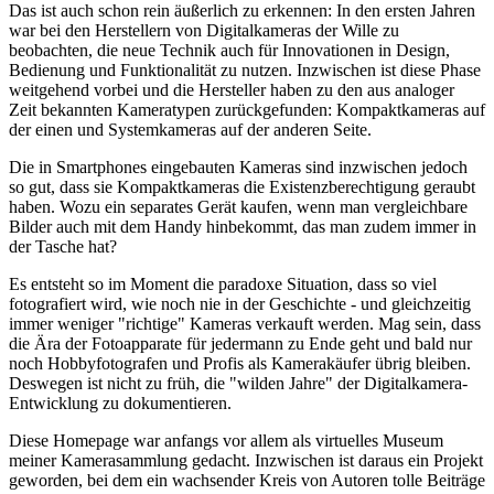
Das ist auch schon rein äußerlich zu erkennen: In den ersten Jahren
war bei den Herstellern von Digitalkameras der Wille zu
beobachten, die neue Technik auch für Innovationen in Design,
Bedienung und Funktionalität zu nutzen. Inzwischen ist diese Phase
weitgehend vorbei und die Hersteller haben zu den aus analoger
Zeit bekannten Kameratypen zurückgefunden: Kompaktkameras auf
der einen und Systemkameras auf der anderen Seite.
Die in Smartphones eingebauten Kameras sind inzwischen jedoch
so gut, dass sie Kompaktkameras die Existenzberechtigung geraubt
haben. Wozu ein separates Gerät kaufen, wenn man vergleichbare
Bilder auch mit dem Handy hinbekommt, das man zudem immer in
der Tasche hat?
Es entsteht so im Moment die paradoxe Situation, dass so viel
fotografiert wird, wie noch nie in der Geschichte - und gleichzeitig
immer weniger "richtige" Kameras verkauft werden. Mag sein, dass
die Ära der Fotoapparate für jedermann zu Ende geht und bald nur
noch Hobbyfotografen und Profis als Kamerakäufer übrig bleiben.
Deswegen ist nicht zu früh, die "wilden Jahre" der Digitalkamera-
Entwicklung zu dokumentieren.
Diese Homepage war anfangs vor allem als virtuelles Museum
meiner Kamerasammlung gedacht. Inzwischen ist daraus ein Projekt
geworden, bei dem ein wachsender Kreis von Autoren tolle Beiträge