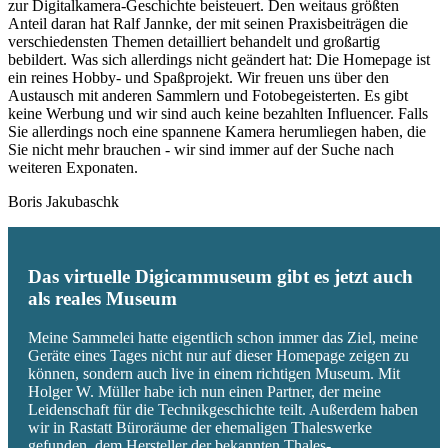
zur Digitalkamera-Geschichte beisteuert. Den weitaus größten
Anteil daran hat Ralf Jannke, der mit seinen Praxisbeiträgen die
verschiedensten Themen detailliert behandelt und großartig
bebildert. Was sich allerdings nicht geändert hat: Die Homepage ist
ein reines Hobby- und Spaßprojekt. Wir freuen uns über den
Austausch mit anderen Sammlern und Fotobegeisterten. Es gibt
keine Werbung und wir sind auch keine bezahlten Influencer. Falls
Sie allerdings noch eine spannene Kamera herumliegen haben, die
Sie nicht mehr brauchen - wir sind immer auf der Suche nach
weiteren Exponaten.
Boris Jakubaschk
Das virtuelle Digicammuseum gibt es jetzt auch
als reales Museum
Meine Sammelei hatte eigentlich schon immer das Ziel, meine
Geräte eines Tages nicht nur auf dieser Homepage zeigen zu
können, sondern auch live in einem richtigen Museum. Mit
Holger W. Müller habe ich nun einen Partner, der meine
Leidenschaft für die Technikgeschichte teilt. Außerdem haben
wir in Rastatt Büroräume der ehemaligen Thaleswerke
gefunden, dem Hersteller der bekannten Thales-