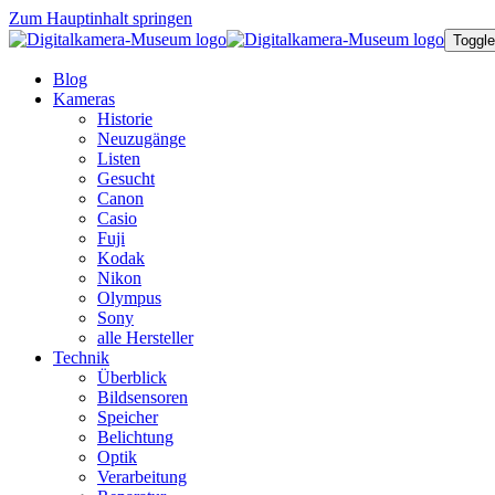
Zum Hauptinhalt springen
Toggle
Blog
Kameras
Historie
Neuzugänge
Listen
Gesucht
Canon
Casio
Fuji
Kodak
Nikon
Olympus
Sony
alle Hersteller
Technik
Überblick
Bildsensoren
Speicher
Belichtung
Optik
Verarbeitung