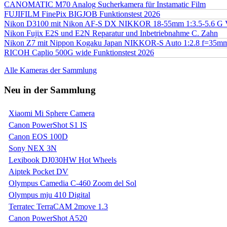
CANOMATIC M70 Analog Sucherkamera für Instamatic Film
FUJIFILM FinePix BIGJOB Funktionstest 2026
Nikon D3100 mit Nikon AF-S DX NIKKOR 18-55mm 1:3.5-5.6 G 
Nikon Fujix E2S und E2N Reparatur und Inbetriebnahme C. Zahn
Nikon Z7 mit Nippon Kogaku Japan NIKKOR-S Auto 1:2.8 f=35
RICOH Caplio 500G wide Funktionstest 2026
Alle Kameras der Sammlung
Neu in der Sammlung
Xiaomi Mi Sphere Camera
Canon PowerShot S1 IS
Canon EOS 100D
Sony NEX 3N
Lexibook DJ030HW Hot Wheels
Aiptek Pocket DV
Olympus Camedia C-460 Zoom del Sol
Olympus mju 410 Digital
Terratec TerraCAM 2move 1.3
Canon PowerShot A520