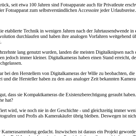
rück, seit etwa 100 Jahren sind Fotoapparate auch für Privatleute ersch
 Fotoapparat zum selbstverständlichen Accessoire jeder Urlaubsreise.
ie etablierte Technik in wenigen Jahren nach der Jahrtausendwende in
volution durchlaufen und haben ihre analogen Vorfahren weitgehend übe
.
hrzehnte lang genutzt wurden, landen die meisten Digitalknipsen nach 
den jedoch immer kleiner. Digitalkameras haben einen Stand erreicht, 
achgelassen.
war bei den Herstellern von Digitalkameras der Wille zu beobachten, d
rbei und die Hersteller haben zu den aus analoger Zeit bekannten Kam
ut, dass sie Kompaktkameras die Existenzberechtigung geraubt haben.
he hat?
fiert wird, wie noch nie in der Geschichte - und gleichzeitig immer we
ografen und Profis als Kamerakäufer übrig bleiben. Deswegen ist nicht
 Kamerasammlung gedacht. Inzwischen ist daraus ein Projekt geworden,