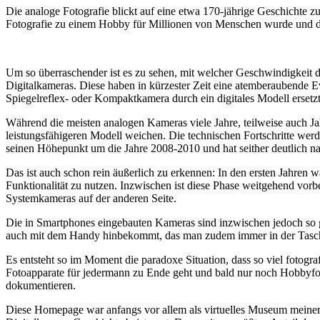
Die analoge Fotografie blickt auf eine etwa 170-jährige Geschichte zu
Fotografie zu einem Hobby für Millionen von Menschen wurde und der
Um so überraschender ist es zu sehen, mit welcher Geschwindigkeit d
Digitalkameras. Diese haben in kürzester Zeit eine atemberaubende E
Spiegelreflex- oder Kompaktkamera durch ein digitales Modell ersetzt
Während die meisten analogen Kameras viele Jahre, teilweise auch Ja
leistungsfähigeren Modell weichen. Die technischen Fortschritte wer
seinen Höhepunkt um die Jahre 2008-2010 und hat seither deutlich n
Das ist auch schon rein äußerlich zu erkennen: In den ersten Jahren 
Funktionalität zu nutzen. Inzwischen ist diese Phase weitgehend vo
Systemkameras auf der anderen Seite.
Die in Smartphones eingebauten Kameras sind inzwischen jedoch so g
auch mit dem Handy hinbekommt, das man zudem immer in der Tasc
Es entsteht so im Moment die paradoxe Situation, dass so viel fotogra
Fotoapparate für jedermann zu Ende geht und bald nur noch Hobbyfot
dokumentieren.
Diese Homepage war anfangs vor allem als virtuelles Museum meiner