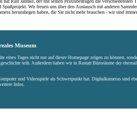
 hat Ralf Jannke, der mit seinen Praxisbeiträgen die verschiedensten T
nd Spaßprojekt. Wir freuen uns über den Austausch mit anderen Sammle
 Kamera herumliegen haben, die Sie nicht mehr brauchen - wir sind imm
s reales Museum
äte eines Tages nicht nur auf dieser Homepage zeigen zu können, sond
ikgeschichte teilt. Außerdem haben wir in Rastatt Büroräume der ehem
mputer und Videospiele als Schwerpunkt hat. Digitalkameras sind eben
eitere Infos.