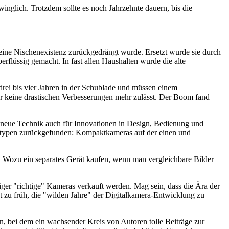
winglich. Trotzdem sollte es noch Jahrzehnte dauern, bis die
 eine Nischenexistenz zurückgedrängt wurde. Ersetzt wurde sie durch
rflüssig gemacht. In fast allen Haushalten wurde die alte
drei bis vier Jahren in der Schublade und müssen einem
der keine drastischen Verbesserungen mehr zulässt. Der Boom fand
ie neue Technik auch für Innovationen in Design, Bedienung und
eratypen zurückgefunden: Kompaktkameras auf der einen und
 Wozu ein separates Gerät kaufen, wenn man vergleichbare Bilder
niger "richtige" Kameras verkauft werden. Mag sein, dass die Ära der
 zu früh, die "wilden Jahre" der Digitalkamera-Entwicklung zu
 bei dem ein wachsender Kreis von Autoren tolle Beiträge zur