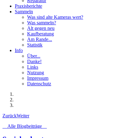
Reparatur
Praxisberichte
Sammeln
Was sind alte Kameras wert?
Was sammeln?
Alt gegen neu
Kaufberatung
Am Rande...
Statistik
Info
Über...
Danke!
Links
Nutzung
Impressum
Datenschutz
Zurück
Weiter
Alle Blogbeiträge