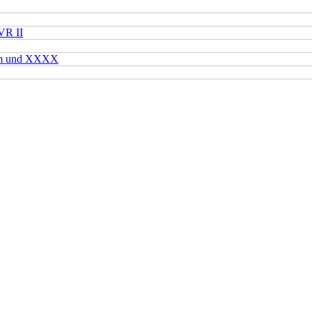
VR II
mm und XXXX