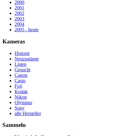
2000
2001
2002
2003
2004
2005 - heute
Kameras
Historie
Neuzugänge
Listen
Gesucht
Canon
Casio
Fuji
Kodak
Nikon
Olympus
Sony
alle Hersteller
Sammeln