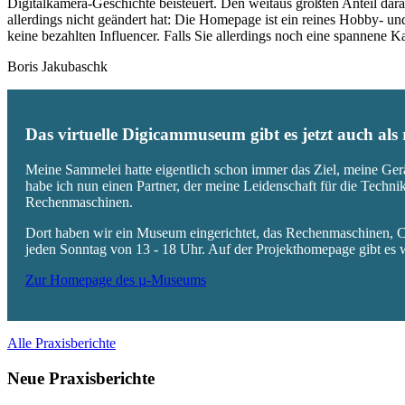
Digitalkamera-Geschichte beisteuert. Den weitaus größten Anteil daran
allerdings nicht geändert hat: Die Homepage ist ein reines Hobby- u
keine bezahlten Influencer. Falls Sie allerdings noch eine spannene
Boris Jakubaschk
Das virtuelle Digicammuseum gibt es jetzt auch al
Meine Sammelei hatte eigentlich schon immer das Ziel, meine Ger
habe ich nun einen Partner, der meine Leidenschaft für die Techn
Rechenmaschinen.
Dort haben wir ein Museum eingerichtet, das Rechenmaschinen, Co
jeden Sonntag von 13 - 18 Uhr. Auf der Projekthomepage gibt es w
Zur Homepage des µ-Museums
Alle Praxisberichte
Neue Praxisberichte