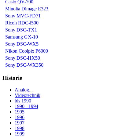
Casio QV-700
Minolta Dimage E323
Sony MVC-FD71
Ricoh RDC-i500
Sony DSC-TX1
Samsung GX-10
Sony DSC-WX5
Nikon Coolpix P6000
Sony DSC-HX50
Sony DSC-WX350
Historie
Analog...
Videotechnik
bis 1990
1990 - 1994
1995
1996
1997
1998
1999