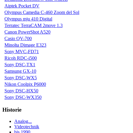
Aiptek Pocket DV
Olympus Camedia C-460 Zoom del Sol
Olympus mju 410 Digital
Terratec TerraCAM 2move 1.3
Canon PowerShot A520
Casio QV-700
Minolta Dimage E323
Sony MVC-FD71
Ricoh RDC-i500
Sony DSC-TX1
Samsung GX-10
Sony DSC-WX5
Nikon Coolpix P6000
Sony DSC-HX50
Sony DSC-WX350
Historie
Analog...
Videotechnik
bis 1990