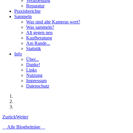
Verarbeitung
Reparatur
Praxisberichte
Sammeln
Was sind alte Kameras wert?
Was sammeln?
Alt gegen neu
Kaufberatung
Am Rande...
Statistik
Info
Über...
Danke!
Links
Nutzung
Impressum
Datenschutz
Zurück
Weiter
Alle Blogbeiträge