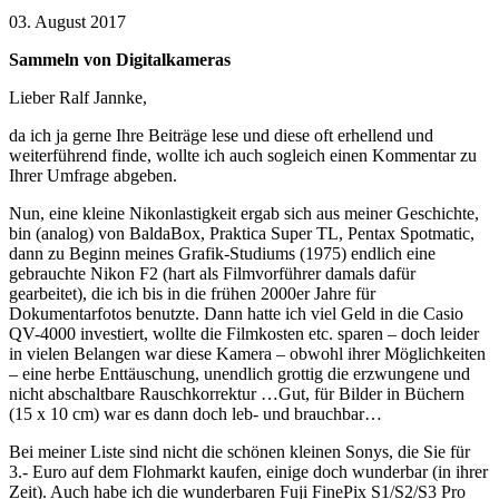
03. August 2017
Sammeln von Digitalkameras
Lieber Ralf Jannke,
da ich ja gerne Ihre Beiträge lese und diese oft erhellend und
weiterführend finde, wollte ich auch sogleich einen Kommentar zu
Ihrer Umfrage abgeben.
Nun, eine kleine Nikonlastigkeit ergab sich aus meiner Geschichte,
bin (analog) von BaldaBox, Praktica Super TL, Pentax Spotmatic,
dann zu Beginn meines Grafik-Studiums (1975) endlich eine
gebrauchte Nikon F2 (hart als Filmvorführer damals dafür
gearbeitet), die ich bis in die frühen 2000er Jahre für
Dokumentarfotos benutzte. Dann hatte ich viel Geld in die Casio
QV-4000 investiert, wollte die Filmkosten etc. sparen – doch leider
in vielen Belangen war diese Kamera – obwohl ihrer Möglichkeiten
– eine herbe Enttäuschung, unendlich grottig die erzwungene und
nicht abschaltbare Rauschkorrektur …Gut, für Bilder in Büchern
(15 x 10 cm) war es dann doch leb- und brauchbar…
Bei meiner Liste sind nicht die schönen kleinen Sonys, die Sie für
3.- Euro auf dem Flohmarkt kaufen, einige doch wunderbar (in ihrer
Zeit). Auch habe ich die wunderbaren Fuji FinePix S1/S2/S3 Pro