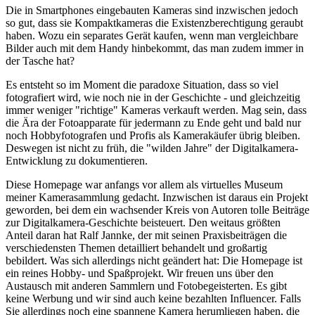
Die in Smartphones eingebauten Kameras sind inzwischen jedoch
so gut, dass sie Kompaktkameras die Existenzberechtigung geraubt
haben. Wozu ein separates Gerät kaufen, wenn man vergleichbare
Bilder auch mit dem Handy hinbekommt, das man zudem immer in
der Tasche hat?
Es entsteht so im Moment die paradoxe Situation, dass so viel
fotografiert wird, wie noch nie in der Geschichte - und gleichzeitig
immer weniger "richtige" Kameras verkauft werden. Mag sein, dass
die Ära der Fotoapparate für jedermann zu Ende geht und bald nur
noch Hobbyfotografen und Profis als Kamerakäufer übrig bleiben.
Deswegen ist nicht zu früh, die "wilden Jahre" der Digitalkamera-
Entwicklung zu dokumentieren.
Diese Homepage war anfangs vor allem als virtuelles Museum
meiner Kamerasammlung gedacht. Inzwischen ist daraus ein Projekt
geworden, bei dem ein wachsender Kreis von Autoren tolle Beiträge
zur Digitalkamera-Geschichte beisteuert. Den weitaus größten
Anteil daran hat Ralf Jannke, der mit seinen Praxisbeiträgen die
verschiedensten Themen detailliert behandelt und großartig
bebildert. Was sich allerdings nicht geändert hat: Die Homepage ist
ein reines Hobby- und Spaßprojekt. Wir freuen uns über den
Austausch mit anderen Sammlern und Fotobegeisterten. Es gibt
keine Werbung und wir sind auch keine bezahlten Influencer. Falls
Sie allerdings noch eine spannene Kamera herumliegen haben, die