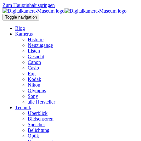
Zum Hauptinhalt springen
Toggle navigation
Blog
Kameras
Historie
Neuzugänge
Listen
Gesucht
Canon
Casio
Fuji
Kodak
Nikon
Olympus
Sony
alle Hersteller
Technik
Überblick
Bildsensoren
Speicher
Belichtung
Optik