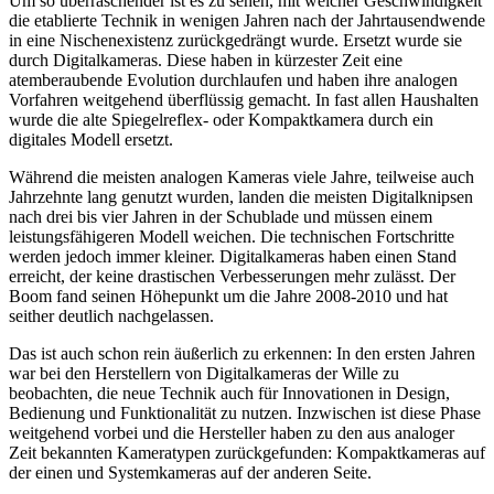
Um so überraschender ist es zu sehen, mit welcher Geschwindigkeit
die etablierte Technik in wenigen Jahren nach der Jahrtausendwende
in eine Nischenexistenz zurückgedrängt wurde. Ersetzt wurde sie
durch Digitalkameras. Diese haben in kürzester Zeit eine
atemberaubende Evolution durchlaufen und haben ihre analogen
Vorfahren weitgehend überflüssig gemacht. In fast allen Haushalten
wurde die alte Spiegelreflex- oder Kompaktkamera durch ein
digitales Modell ersetzt.
Während die meisten analogen Kameras viele Jahre, teilweise auch
Jahrzehnte lang genutzt wurden, landen die meisten Digitalknipsen
nach drei bis vier Jahren in der Schublade und müssen einem
leistungsfähigeren Modell weichen. Die technischen Fortschritte
werden jedoch immer kleiner. Digitalkameras haben einen Stand
erreicht, der keine drastischen Verbesserungen mehr zulässt. Der
Boom fand seinen Höhepunkt um die Jahre 2008-2010 und hat
seither deutlich nachgelassen.
Das ist auch schon rein äußerlich zu erkennen: In den ersten Jahren
war bei den Herstellern von Digitalkameras der Wille zu
beobachten, die neue Technik auch für Innovationen in Design,
Bedienung und Funktionalität zu nutzen. Inzwischen ist diese Phase
weitgehend vorbei und die Hersteller haben zu den aus analoger
Zeit bekannten Kameratypen zurückgefunden: Kompaktkameras auf
der einen und Systemkameras auf der anderen Seite.