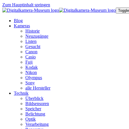
Zum Hauptinhalt springen
Toggle
Blog
Kameras
Historie
Neuzugänge
Listen
Gesucht
Canon
Casio
Fuji
Kodak
Nikon
Olympus
Sony
alle Hersteller
Technik
Überblick
Bildsensoren
Speicher
Belichtung
Optik
Verarbeitung