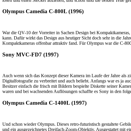
lösen und einen Stecker abziehen, und schon sind die beiden Teile get
Olympus Camedia C-800L (1996)
War die QV-10 der Vorreiter in Sachen Design bei Kompaktkameras,
kann. Dafür wirkt das Design aus heutiger Sicht doch sehr in die Jah
Kompaktkameras offenbar attraktiv fand. Für Olympus war die C-800
Sony MVC-FD7 (1997)
Auch wenn sich das Konzept dieser Kamera im Laufe der Jahre als zi
Digitalfotografie zu verbreitet und auch beliebt. Anfangs war es ja
Besitzer einfach die frisch mit Bildern bespielte Diskette seiner Kam
waren und bei wachsenden Auflösungen schaffte es Sony in den folgen
Olympus Camedia C-1400L (1997)
Und schon wieder Olympus. Dieses retro-futuristisch gestaltete Gebil
und ein ausgezeichnetes Dreifach-Zoom-Objektiv. Ausgestattet mit ei