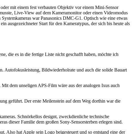
– oder mit einem fest verbauten Objektiv vor einem Mini-Sensor
en musste, Live-View auf dem Kameramonitor oder einen Videomodus
osen Systemkameras war Panasonics DMC-G1. Optisch wie eine etwas
ein ausgezeichneter Start für den Kameratypus, der sich bis heute als
e, die es in die fertige Liste nicht geschafft haben, möchte ich
n. Autofokusleistung, Bildwiederholrate und auch die solide Bauart
elt. Mit dem unseligen APS-Film wäre aus der analogen Ixus auch
ung geführt. Der erste Meilenstein auf dem Weg dorthin war die
ameras. Schnörkellos designt, zweckdienliche technische
meras dieser Familie dem großen Sony-Sensorsterben erlegen sind.
ut. Also hat Apple sein Logo beigesteuert und so entstand eine der