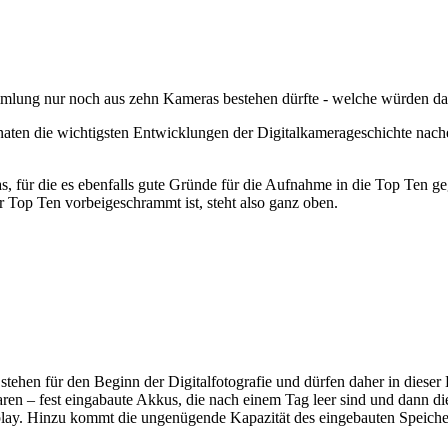
lung nur noch aus zehn Kameras bestehen dürfte - welche würden das
onaten die wichtigsten Entwicklungen der Digitalkamerageschichte nac
, für die es ebenfalls gute Gründe für die Aufnahme in die Top Ten geg
er Top Ten vorbeigeschrammt ist, steht also ganz oben.
en für den Beginn der Digitalfotografie und dürfen daher in dieser Li
ren – fest eingabaute Akkus, die nach einem Tag leer sind und dann d
ay. Hinzu kommt die ungenügende Kapazität des eingebauten Speichers. 