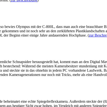
rennt. (
zur Beschreibung
)
 so bewies Olympus mit der C-800L, dass man auch eine brauchbare B
re gekommen und ist noch sehr an den zerklüfteten Plastiklandschaften 
L der Beginn einer einige Jahre andauernden Hochphase. (
zur Beschr
emliche Schnapsidee herausgestellt hat, kommt man an den Digital Mav
 auch bestechend: Während die meisten Kamerabesitzer stundenlang mit 
era und steckte sie in das ohnehin in jedem PC vorhandene Laufwerk. Ba
den Kameragenerationen nur noch mit Tricks, mehr als eine Handvoll B
de beheimatet eine echte Spiegelreflexkamera. Außerdem steckte der (f
nem aus heutiger Sicht zwar hohen, im Vergleich mit anderen Spiegelre