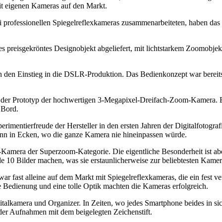
 eigenen Kameras auf den Markt.
professionellen Spiegelreflexkameras zusammenarbeiteten, haben das 
s preisgekröntes Designobjekt abgeliefert, mit lichtstarkem Zoomobjekti
 den Einstieg in die DSLR-Produktion. Das Bedienkonzept war bereits s
h der Prototyp der hochwertigen 3-Megapixel-Dreifach-Zoom-Kamera. Ei
 Bord.
erimentierfreude der Hersteller in den ersten Jahren der Digitalfotogr
n in Ecken, wo die ganze Kamera nie hineinpassen würde.
Kamera der Superzoom-Kategorie. Die eigentliche Besonderheit ist aber
e 10 Bilder machen, was sie erstaunlicherweise zur beliebtesten Kam
r fast alleine auf dem Markt mit Spiegelreflexkameras, die ein fest v
e Bedienung und eine tolle Optik machten die Kameras erfolgreich.
alkamera und Organizer. In Zeiten, wo jedes Smartphone beides in sich
der Aufnahmen mit dem beigelegten Zeichenstift.