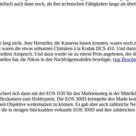
elfach auch dann noch, als ihre technischen Fähigkeiten lange als über
hre lang nicht. Jene Hersteller, die Kameras bauen konnten, waren noch 
ltat waren die etwas seltsamen Chimären à la Kodak DCS 410. Und dan
ionellem Anspruch. Und dazu wurde sie zu einem Preis angeboten, der d
llen hat, die Nikon in den Nachfolgemodellen beseitigte. (
zur Beschr
chied sich dann mit der EOS D30 für den Markteinstieg in der Mittelkla
lreflexkamera zum Hobbypreis. Die EOS 300D krempelte den Markt komp
nen Objektive weiternutzen zu können. Es gab aber auch zahlreiche Neu
die in riesigen Stückzahlen verkaufte EOS 300D und ihre zahlreichen N