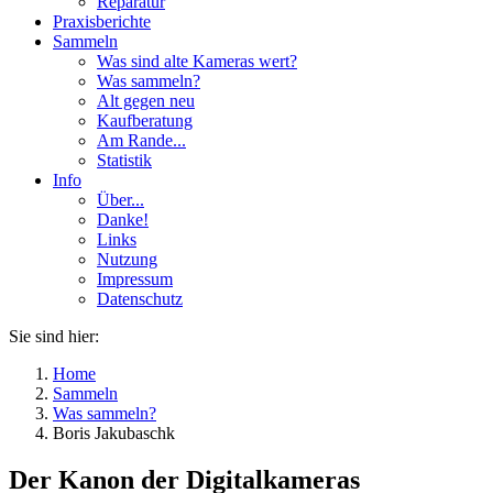
Reparatur
Praxisberichte
Sammeln
Was sind alte Kameras wert?
Was sammeln?
Alt gegen neu
Kaufberatung
Am Rande...
Statistik
Info
Über...
Danke!
Links
Nutzung
Impressum
Datenschutz
Sie sind hier:
Home
Sammeln
Was sammeln?
Boris Jakubaschk
Der Kanon der Digitalkameras