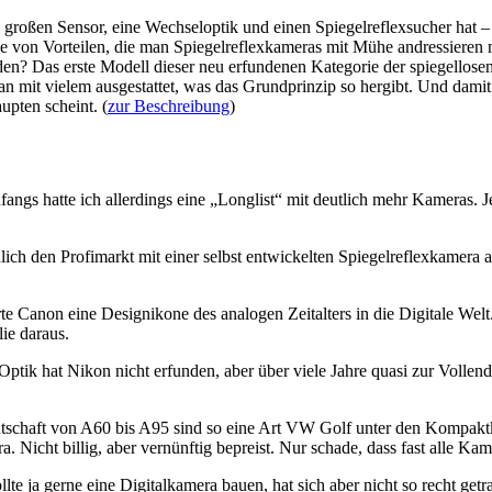
n großen Sensor, eine Wechseloptik und einen Spiegelreflexsucher hat 
ihe von Vorteilen, die man Spiegelreflexkameras mit Mühe andressier
inden? Das erste Modell dieser neu erfundenen Kategorie der spiegell
an mit vielem ausgestattet, was das Grundprinzip so hergibt. Und damit 
pten scheint. (
zur Beschreibung
)
angs hatte ich allerdings eine „Longlist“ mit deutlich mehr Kameras. Jen
ch den Profimarkt mit einer selbst entwickelten Spiegelreflexkamera a
erte Canon eine Designikone des analogen Zeitalters in die Digitale W
ie daraus.
ik hat Nikon nicht erfunden, aber über viele Jahre quasi zur Vollend
schaft von A60 bis A95 sind so eine Art VW Golf unter den Kompaktk
 Nicht billig, aber vernünftig bepreist. Nur schade, dass fast alle Ka
e ja gerne eine Digitalkamera bauen, hat sich aber nicht so recht getra