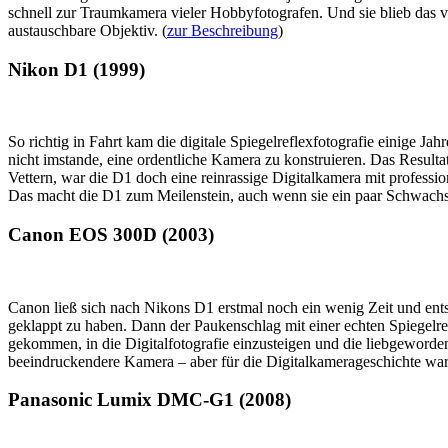
schnell zur Traumkamera vieler Hobbyfotografen. Und sie blieb das vi
austauschbare Objektiv. (
zur Beschreibung
)
Nikon D1 (1999)
So richtig in Fahrt kam die digitale Spiegelreflexfotografie einige Ja
nicht imstande, eine ordentliche Kamera zu konstruieren. Das Resu
Vettern, war die D1 doch eine reinrassige Digitalkamera mit profess
Das macht die D1 zum Meilenstein, auch wenn sie ein paar Schwachste
Canon EOS 300D (2003)
Canon ließ sich nach Nikons D1 erstmal noch ein wenig Zeit und ents
geklappt zu haben. Dann der Paukenschlag mit einer echten Spiege
gekommen, in die Digitalfotografie einzusteigen und die liebgeworde
beeindruckendere Kamera – aber für die Digitalkamerageschichte war 
Panasonic Lumix DMC-G1 (2008)