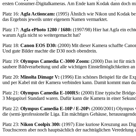
ersten Consumer-Digitalkameras. Am Ende kam Kodak dann doch mit
Platz 16:
Agfa Actioncam:
(1995) Ähnlich wie Nikon und Kodak bei 
das Ergebnis jeweils unter eigenem Namen vermarktet.
Platz 17:
Agfa ePhoto 1280 / 1680:
(1997/98) Hier hat Agfa ein echte
warum Agfa nicht so weitergemacht hat?
Platz 18:
Canon EOS D30:
(2000) Mit dieser Kamera schaffte Canon
Und gute Bilder machte die D30 noch obendrein.
Platz 19:
Olympus Camedia C-3000 Zoom:
(2000) Das ist für mic
saubere Bildverarbeitung und alle wichtigen Einstellmöglichkeiten an
Platz 20:
Minolta Dimage V:
(1996) Ein schönes Beispiel für die Exp
und per Kabel mit der Kamera verbinden kann. Damit kommt man dan
Platz 21:
Olympus Camedia E-100RS:
(2000) Eine typische Bridge-
3 Megapixel Standard waren. Dafür kann die Kamera in einer Sekund
Platz 22:
Olympus Camedia E-10P / E-20P:
(2000/2001) Olympus wa
die (semi-)professionelle Liga. Ein mächtiges Gehäuse, herausragend
Platz 23:
Nikon Coolpix 300:
(1997) Eine kuriose Kreuzung aus Digit
Touchscreen aber noch hauptsächlich der nachträglichen Veredelung 