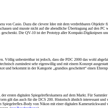
kamera von Casio. Dazu die clevere Idee mit dem verdrehbaren Objektiv f
chauen und musste nicht auf die abendliche Übertragung auf den PC war
geschenkt. Die QV-10 ist der Prototyp aller Kompakt-Digiknipsen und d
n. Völlig unbestreitbar ist jedoch, dass die PDC 2000 das wohl abgefah
 technisch zumindest sehr eigenwillig und mit einem Konzept ausgest
xot und bekommt in der Kategorie „grandios gescheitert“ einen Ehrenpla
 der ersten digitalen Spiegelreflexkamera auf dem Markt. Für Sammler is
Form gilt das auch für die DCS 200. Historisch ähnlich interessant und 
gen Spiegelreflex-Body von Nikon mit einer digitalen Kamerarückwand