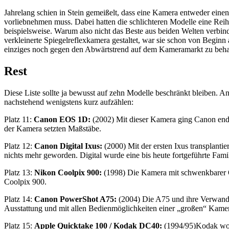
Jahrelang schien in Stein gemeißelt, dass eine Kamera entweder eine
vorliebnehmen muss. Dabei hatten die schlichteren Modelle eine Re
beispielsweise. Warum also nicht das Beste aus beiden Welten verb
verkleinerte Spiegelreflexkamera gestaltet, war sie schon von Beginn 
einziges noch gegen den Abwärtstrend auf dem Kameramarkt zu behau
Rest
Diese Liste sollte ja bewusst auf zehn Modelle beschränkt bleiben. Anf
nachstehend wenigstens kurz aufzählen:
Platz 11:
Canon EOS 1D:
(2002) Mit dieser Kamera ging Canon endli
der Kamera setzten Maßstäbe.
Platz 12:
Canon Digital Ixus:
(2000) Mit der ersten Ixus transplanti
nichts mehr geworden. Digital wurde eine bis heute fortgeführte Famil
Platz 13:
Nikon Coolpix 900:
(1998) Die Kamera mit schwenkbarer Opt
Coolpix 900.
Platz 14:
Canon PowerShot A75:
(2004) Die A75 und ihre Verwandt
Ausstattung und mit allen Bedienmöglichkeiten einer „großen“ Kamera.
Platz 15:
Apple Quicktake 100 / Kodak DC40:
(1994/95)Kodak wollt