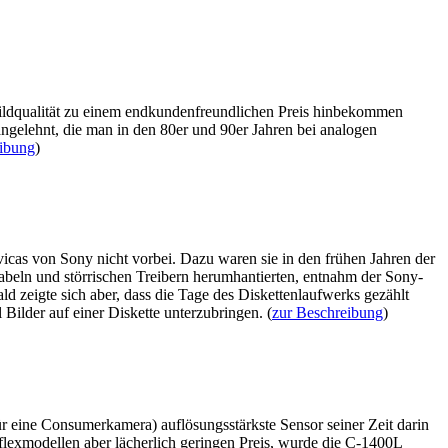
ildqualität zu einem endkundenfreundlichen Preis hinbekommen
angelehnt, die man in den 80er und 90er Jahren bei analogen
eibung
)
icas von Sony nicht vorbei. Dazu waren sie in den frühen Jahren der
Kabeln und störrischen Treibern herumhantierten, entnahm der Sony-
ld zeigte sich aber, dass die Tage des Diskettenlaufwerks gezählt
ilder auf einer Diskette unterzubringen. (
zur Beschreibung
)
ür eine Consumerkamera) auflösungsstärkste Sensor seiner Zeit darin
flexmodellen aber lächerlich geringen Preis, wurde die C-1400L