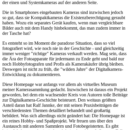
der einen und Systemkameras auf der anderen Seite.
Die in Smartphones eingebauten Kameras sind inzwischen jedoch
so gut, dass sie Kompaktkameras die Existenzberechtigung geraubt
haben. Wozu ein separates Gerät kaufen, wenn man vergleichbare
Bilder auch mit dem Handy hinbekommt, das man zudem immer in
der Tasche hat?
Es entsteht so im Moment die paradoxe Situation, dass so viel
fotografiert wird, wie noch nie in der Geschichte - und gleichzeitig
immer weniger "richtige" Kameras verkauft werden. Mag sein, dass
die Ära der Fotoapparate für jedermann zu Ende geht und bald nur
noch Hobbyfotografen und Profis als Kamerakäufer übrig bleiben.
Deswegen ist nicht zu früh, die "wilden Jahre" der Digitalkamera-
Entwicklung zu dokumentieren.
Diese Homepage war anfangs vor allem als virtuelles Museum
meiner Kamerasammlung gedacht. Inzwischen ist daraus ein Projekt
geworden, bei dem ein wachsender Kreis von Autoren tolle Beiträge
zur Digitalkamera-Geschichte beisteuert. Den weitaus größten
Anteil daran hat Ralf Jannke, der mit seinen Praxisbeiträgen die
verschiedensten Themen detailliert behandelt und großartig
bebildert. Was sich allerdings nicht geändert hat: Die Homepage ist
ein reines Hobby- und Spaßprojekt. Wir freuen uns über den
Austausch mit anderen Sammlern und Fotobegeisterten. Es gibt