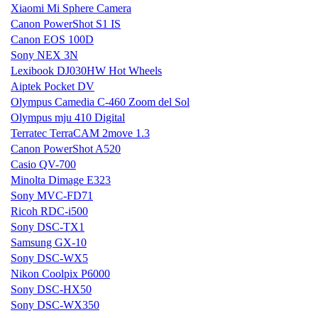
Xiaomi Mi Sphere Camera
Canon PowerShot S1 IS
Canon EOS 100D
Sony NEX 3N
Lexibook DJ030HW Hot Wheels
Aiptek Pocket DV
Olympus Camedia C-460 Zoom del Sol
Olympus mju 410 Digital
Terratec TerraCAM 2move 1.3
Canon PowerShot A520
Casio QV-700
Minolta Dimage E323
Sony MVC-FD71
Ricoh RDC-i500
Sony DSC-TX1
Samsung GX-10
Sony DSC-WX5
Nikon Coolpix P6000
Sony DSC-HX50
Sony DSC-WX350