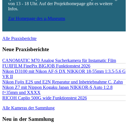
von 13 - 18 Uhr. Auf der Projekthomepage gibt es weitere
Infos.
Zur Homepage des µ-Museums
Alle Praxisberichte
Neue Praxisberichte
CANOMATIC M70 Analog Sucherkamera für Instamatic Film
FUJIFILM FinePix BIGJOB Funktionstest 2026
Nikon D3100 mit Nikon AF-S DX NIKKOR 18-55mm 1:3.5-5.6 G
VR II
Nikon Fujix E2S und E2N Reparatur und Inbetriebnahme C. Zahn
Nikon Z7 mit Nippon Kogaku Japan NIKKOR-S Auto 1:2.8
f=35mm und XXXX
RICOH Caplio 500G wide Funktionstest 2026
Alle Kameras der Sammlung
Neu in der Sammlung