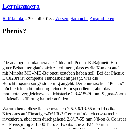
Lernkamera
Ralf Jannke
- 29. Juli 2018 -
Wissen
,
Sammeln
,
Ausprobieren
Phenix?
Die analoge Lernkamera aus China mit Pentax K-Bajonett. Ein
guter Bekannter glaubt sich zu erinnern, dass es die Kamera auch
mit Minolta MC-/MD-Bajonett gegeben haben soll. Bei der Phenix
DC828N ist komplette Handarbeit angesagt, was die
Belichtungsmessung/-steuerung angeht. Der chinesischen "Pentax"
möchte ich nicht unbedingt einen Film spendieren, aber das
montierte, vergleichsweise lichtstarke 2,8-4/35-70 mm Sigma-Zoom
in Metallausführung hat mir gefallen.
Warum heute diese lichtschwachen 3,5-5,6/18-55 mm Plastik-
Kitzooms auf Einsteiger-DSLRs? Gerne würde ich etwas mehr
investieren, aber zum durchgehend 2,8/17-55 mm Nikon & Co ist es
ein Preissprung auf 500 Euro aufwärts. Die 2,8/24-70 mm