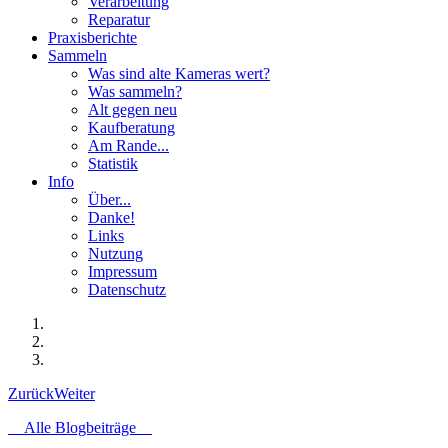
Verarbeitung
Reparatur
Praxisberichte
Sammeln
Was sind alte Kameras wert?
Was sammeln?
Alt gegen neu
Kaufberatung
Am Rande...
Statistik
Info
Über...
Danke!
Links
Nutzung
Impressum
Datenschutz
Zurück
Weiter
Alle Blogbeiträge