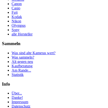
Canon
Casio
Fuji
Kodak
Nikon
Olympus
Sony
alle Hersteller
Sammeln
Was sind alte Kameras wert?
Was sammeln?
Alt gegen neu
Kaufberatung
Am Rande...
Statistik
Info
Über...
Danke!
Impressum
Datenschutz