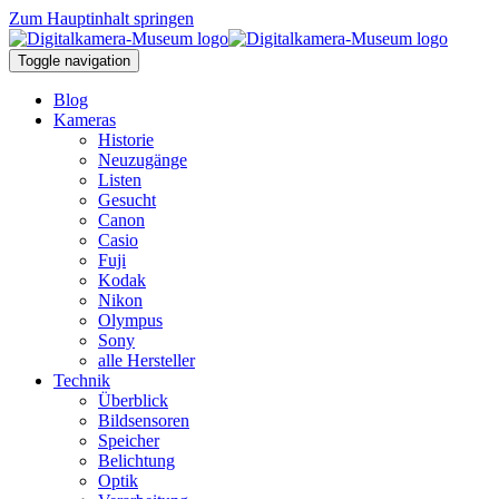
Zum Hauptinhalt springen
Toggle navigation
Blog
Kameras
Historie
Neuzugänge
Listen
Gesucht
Canon
Casio
Fuji
Kodak
Nikon
Olympus
Sony
alle Hersteller
Technik
Überblick
Bildsensoren
Speicher
Belichtung
Optik