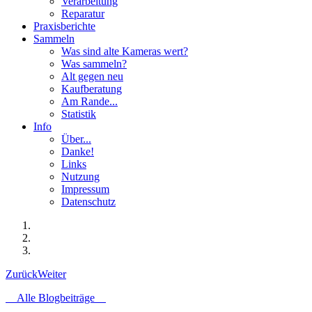
Verarbeitung
Reparatur
Praxisberichte
Sammeln
Was sind alte Kameras wert?
Was sammeln?
Alt gegen neu
Kaufberatung
Am Rande...
Statistik
Info
Über...
Danke!
Links
Nutzung
Impressum
Datenschutz
Zurück
Weiter
Alle Blogbeiträge