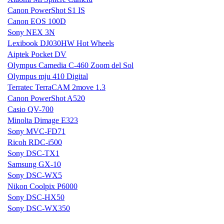
Canon PowerShot S1 IS
Canon EOS 100D
Sony NEX 3N
Lexibook DJ030HW Hot Wheels
Aiptek Pocket DV
Olympus Camedia C-460 Zoom del Sol
Olympus mju 410 Digital
Terratec TerraCAM 2move 1.3
Canon PowerShot A520
Casio QV-700
Minolta Dimage E323
Sony MVC-FD71
Ricoh RDC-i500
Sony DSC-TX1
Samsung GX-10
Sony DSC-WX5
Nikon Coolpix P6000
Sony DSC-HX50
Sony DSC-WX350