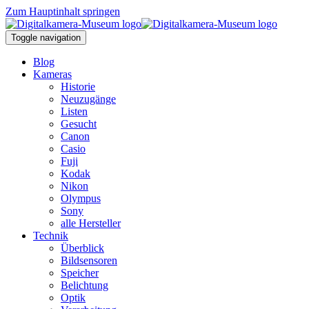
Zum Hauptinhalt springen
Toggle navigation
Blog
Kameras
Historie
Neuzugänge
Listen
Gesucht
Canon
Casio
Fuji
Kodak
Nikon
Olympus
Sony
alle Hersteller
Technik
Überblick
Bildsensoren
Speicher
Belichtung
Optik