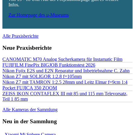
Infos.
Zur Homepage des µ-Museums
Alle Praxisberichte
Neue Praxisberichte
CANOMATIC M70 Analog Sucherkamera für Instamatic Film
FUJIFILM FinePix BIGJOB Funktionstest 2026
Nikon Fujix E2S und E2N Reparatur und Inbetriebnahme C. Zahn
Nikon Z7 mit SOLIGOR 1:2.8 f=105mm
Nikon Z7 mit TAMRON 1:2.5 28mm und Leitz Elmar f=9cm 1:4
Pocket FUJICA 350 ZOOM
ZEISS IKON CONTAFLEX III mit 85 und 115 mm Televorsatz,
Teil 1 85 mm
Alle Kameras der Sammlung
Neu in der Sammlung
Xiaomi Mi Sphere Camera