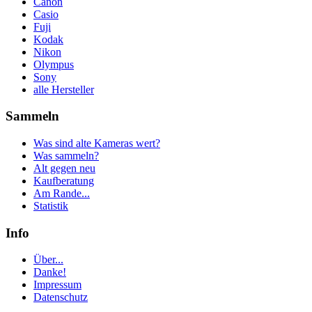
Canon
Casio
Fuji
Kodak
Nikon
Olympus
Sony
alle Hersteller
Sammeln
Was sind alte Kameras wert?
Was sammeln?
Alt gegen neu
Kaufberatung
Am Rande...
Statistik
Info
Über...
Danke!
Impressum
Datenschutz