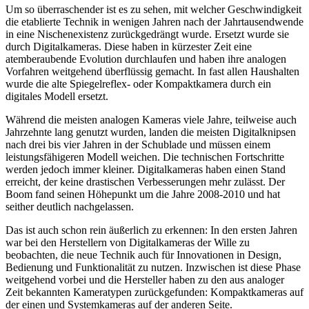
Um so überraschender ist es zu sehen, mit welcher Geschwindigkeit
die etablierte Technik in wenigen Jahren nach der Jahrtausendwende
in eine Nischenexistenz zurückgedrängt wurde. Ersetzt wurde sie
durch Digitalkameras. Diese haben in kürzester Zeit eine
atemberaubende Evolution durchlaufen und haben ihre analogen
Vorfahren weitgehend überflüssig gemacht. In fast allen Haushalten
wurde die alte Spiegelreflex- oder Kompaktkamera durch ein
digitales Modell ersetzt.
Während die meisten analogen Kameras viele Jahre, teilweise auch
Jahrzehnte lang genutzt wurden, landen die meisten Digitalknipsen
nach drei bis vier Jahren in der Schublade und müssen einem
leistungsfähigeren Modell weichen. Die technischen Fortschritte
werden jedoch immer kleiner. Digitalkameras haben einen Stand
erreicht, der keine drastischen Verbesserungen mehr zulässt. Der
Boom fand seinen Höhepunkt um die Jahre 2008-2010 und hat
seither deutlich nachgelassen.
Das ist auch schon rein äußerlich zu erkennen: In den ersten Jahren
war bei den Herstellern von Digitalkameras der Wille zu
beobachten, die neue Technik auch für Innovationen in Design,
Bedienung und Funktionalität zu nutzen. Inzwischen ist diese Phase
weitgehend vorbei und die Hersteller haben zu den aus analoger
Zeit bekannten Kameratypen zurückgefunden: Kompaktkameras auf
der einen und Systemkameras auf der anderen Seite.