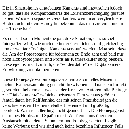
Die in Smartphones eingebauten Kameras sind inzwischen jedoch
so gut, dass sie Kompaktkameras die Existenzberechtigung geraubt
haben. Wozu ein separates Gerät kaufen, wenn man vergleichbare
Bilder auch mit dem Handy hinbekommt, das man zudem immer in
der Tasche hat?
Es entsteht so im Moment die paradoxe Situation, dass so viel
fotografiert wird, wie noch nie in der Geschichte - und gleichzeitig
immer weniger "richtige" Kameras verkauft werden. Mag sein, dass
die Ära der Fotoapparate für jedermann zu Ende geht und bald nur
noch Hobbyfotografen und Profis als Kamerakäufer übrig bleiben.
Deswegen ist nicht zu früh, die "wilden Jahre" der Digitalkamera-
Entwicklung zu dokumentieren.
Diese Homepage war anfangs vor allem als virtuelles Museum
meiner Kamerasammlung gedacht. Inzwischen ist daraus ein Projekt
geworden, bei dem ein wachsender Kreis von Autoren tolle Beiträge
zur Digitalkamera-Geschichte beisteuert. Den weitaus größten
Anteil daran hat Ralf Jannke, der mit seinen Praxisbeiträgen die
verschiedensten Themen detailliert behandelt und großartig
bebildert. Was sich allerdings nicht geändert hat: Die Homepage ist
ein reines Hobby- und Spaßprojekt. Wir freuen uns über den
Austausch mit anderen Sammlern und Fotobegeisterten. Es gibt
keine Werbung und wir sind auch keine bezahlten Influencer. Falls