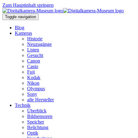
Zum Hauptinhalt springen
Toggle navigation
Blog
Kameras
Historie
Neuzugänge
Listen
Gesucht
Canon
Casio
Fuji
Kodak
Nikon
Olympus
Sony
alle Hersteller
Technik
Überblick
Bildsensoren
Speicher
Belichtung
Optik