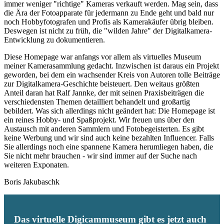
immer weniger "richtige" Kameras verkauft werden. Mag sein, dass
die Ära der Fotoapparate für jedermann zu Ende geht und bald nur
noch Hobbyfotografen und Profis als Kamerakäufer übrig bleiben.
Deswegen ist nicht zu früh, die "wilden Jahre" der Digitalkamera-
Entwicklung zu dokumentieren.
Diese Homepage war anfangs vor allem als virtuelles Museum
meiner Kamerasammlung gedacht. Inzwischen ist daraus ein Projekt
geworden, bei dem ein wachsender Kreis von Autoren tolle Beiträge
zur Digitalkamera-Geschichte beisteuert. Den weitaus größten
Anteil daran hat Ralf Jannke, der mit seinen Praxisbeiträgen die
verschiedensten Themen detailliert behandelt und großartig
bebildert. Was sich allerdings nicht geändert hat: Die Homepage ist
ein reines Hobby- und Spaßprojekt. Wir freuen uns über den
Austausch mit anderen Sammlern und Fotobegeisterten. Es gibt
keine Werbung und wir sind auch keine bezahlten Influencer. Falls
Sie allerdings noch eine spannene Kamera herumliegen haben, die
Sie nicht mehr brauchen - wir sind immer auf der Suche nach
weiteren Exponaten.
Boris Jakubaschk
Das virtuelle Digicammuseum gibt es jetzt auch