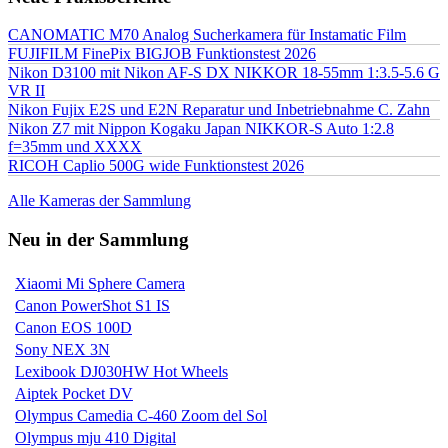
CANOMATIC M70 Analog Sucherkamera für Instamatic Film
FUJIFILM FinePix BIGJOB Funktionstest 2026
Nikon D3100 mit Nikon AF-S DX NIKKOR 18-55mm 1:3.5-5.6 G
VR II
Nikon Fujix E2S und E2N Reparatur und Inbetriebnahme C. Zahn
Nikon Z7 mit Nippon Kogaku Japan NIKKOR-S Auto 1:2.8
f=35mm und XXXX
RICOH Caplio 500G wide Funktionstest 2026
Alle Kameras der Sammlung
Neu in der Sammlung
Xiaomi Mi Sphere Camera
Canon PowerShot S1 IS
Canon EOS 100D
Sony NEX 3N
Lexibook DJ030HW Hot Wheels
Aiptek Pocket DV
Olympus Camedia C-460 Zoom del Sol
Olympus mju 410 Digital