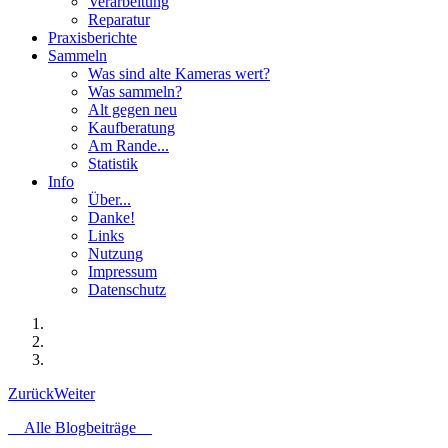
Verarbeitung
Reparatur
Praxisberichte
Sammeln
Was sind alte Kameras wert?
Was sammeln?
Alt gegen neu
Kaufberatung
Am Rande...
Statistik
Info
Über...
Danke!
Links
Nutzung
Impressum
Datenschutz
Zurück
Weiter
Alle Blogbeiträge