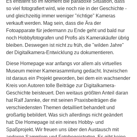
Es entsteht so im Moment die paradoxe Situation, dass
so viel fotografiert wird, wie noch nie in der Geschichte -
und gleichzeitig immer weniger "richtige" Kameras
verkauft werden. Mag sein, dass die Ära der
Fotoapparate für jedermann zu Ende geht und bald nur
noch Hobbyfotografen und Profis als Kamerakäufer übrig
bleiben. Deswegen ist nicht zu früh, die "wilden Jahre"
der Digitalkamera-Entwicklung zu dokumentieren.
Diese Homepage war anfangs vor allem als virtuelles
Museum meiner Kamerasammlung gedacht. Inzwischen
ist daraus ein Projekt geworden, bei dem ein wachsender
Kreis von Autoren tolle Beiträge zur Digitalkamera-
Geschichte beisteuert. Den weitaus größten Anteil daran
hat Ralf Jannke, der mit seinen Praxisbeiträgen die
verschiedensten Themen detailliert behandelt und
großartig bebildert. Was sich allerdings nicht geändert
hat: Die Homepage ist ein reines Hobby- und
Spaßprojekt. Wir freuen uns über den Austausch mit
anderen Sammlern und Fotobegeisterten. Es gibt keine