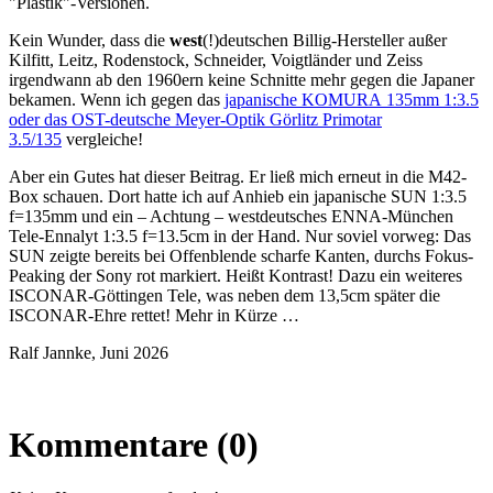
"Plastik"-Versionen.
Kein Wunder, dass die
west
(!)deutschen Billig-Hersteller außer
Kilfitt, Leitz, Rodenstock, Schneider, Voigtländer und Zeiss
irgendwann ab den 1960ern keine Schnitte mehr gegen die Japaner
bekamen. Wenn ich gegen das
japanische KOMURA 135mm 1:3.5
oder das OST-deutsche Meyer-Optik Görlitz Primotar
3.5/135
vergleiche!
Aber ein Gutes hat dieser Beitrag. Er ließ mich erneut in die M42-
Box schauen. Dort hatte ich auf Anhieb ein japanische SUN 1:3.5
f=135mm und ein – Achtung – westdeutsches ENNA-München
Tele-Ennalyt 1:3.5 f=13.5cm in der Hand. Nur soviel vorweg: Das
SUN zeigte bereits bei Offenblende scharfe Kanten, durchs Fokus-
Peaking der Sony rot markiert. Heißt Kontrast! Dazu ein weiteres
ISCONAR-Göttingen Tele, was neben dem 13,5cm später die
ISCONAR-Ehre rettet! Mehr in Kürze …
Ralf Jannke, Juni 2026
Kommentare (0)