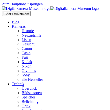
Zum Hauptinhalt springen
Toggle navigation
Blog
Kameras
Historie
Neuzugänge
Listen
Gesucht
Canon
Casio
Fuji
Kodak
Nikon
Olympus
Sony
alle Hersteller
Technik
Überblick
Bildsensoren
Speicher
Belichtung
Optik