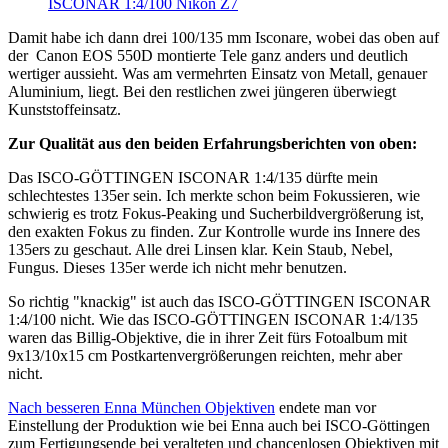
ISCONAR 1:4/100 Nikon Z7
Damit habe ich dann drei 100/135 mm Isconare, wobei das oben auf
der Canon EOS 550D montierte Tele ganz anders und deutlich
wertiger aussieht. Was am vermehrten Einsatz von Metall, genauer
Aluminium, liegt. Bei den restlichen zwei jüngeren überwiegt
Kunststoffeinsatz.
Zur Qualität aus den beiden Erfahrungsberichten von oben:
Das ISCO-GÖTTINGEN ISCONAR 1:4/135 dürfte mein
schlechtestes 135er sein. Ich merkte schon beim Fokussieren, wie
schwierig es trotz Fokus-Peaking und Sucherbildvergrößerung ist,
den exakten Fokus zu finden. Zur Kontrolle wurde ins Innere des
135ers zu geschaut. Alle drei Linsen klar. Kein Staub, Nebel,
Fungus. Dieses 135er werde ich nicht mehr benutzen.
So richtig "knackig" ist auch das ISCO-GÖTTINGEN ISCONAR
1:4/100 nicht. Wie das ISCO-GÖTTINGEN ISCONAR 1:4/135
waren das Billig-Objektive, die in ihrer Zeit fürs Fotoalbum mit
9x13/10x15 cm Postkartenvergrößerungen reichten, mehr aber
nicht.
Nach besseren Enna München Objektiven
endete man vor
Einstellung der Produktion wie bei Enna auch bei ISCO-Göttingen
zum Fertigungsende bei veralteten und chancenlosen Objektiven mit