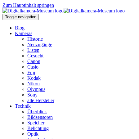
Zum Hauptinhalt springen
Toggle navigation
Blog
Kameras
Historie
Neuzugänge
Listen
Gesucht
Canon
Casio
Fuji
Kodak
Nikon
Olympus
Sony
alle Hersteller
Technik
Überblick
Bildsensoren
Speicher
Belichtung
Optik