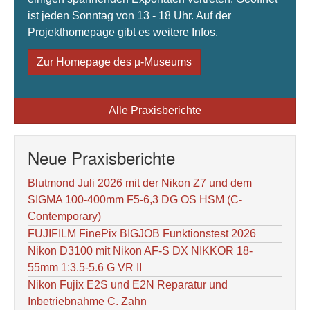
ist jeden Sonntag von 13 - 18 Uhr. Auf der
Projekthomepage gibt es weitere Infos.
Zur Homepage des µ-Museums
Alle Praxisberichte
Neue Praxisberichte
Blutmond Juli 2026 mit der Nikon Z7 und dem
SIGMA 100-400mm F5-6,3 DG OS HSM (C-
Contemporary)
FUJIFILM FinePix BIGJOB Funktionstest 2026
Nikon D3100 mit Nikon AF-S DX NIKKOR 18-
55mm 1:3.5-5.6 G VR II
Nikon Fujix E2S und E2N Reparatur und
Inbetriebnahme C. Zahn