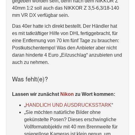
gegeben worden sein, denn nach dem NIKKOR Z
40mm 1:2 soll auch das NIKKOR Z 3,5-6,3/18-140
mm VR DX verfügbar sein.
Das 40er hatte ich direkt bestellt. Der Händler hat
es mit tatkräftiger Hilfe von DHL fertiggebracht, für
eine Entfernung von 70 km fünf Tage zu brauchen:
Postkutschentempo! Was den Anbieter aber nicht
daran hinderte 4 Euro „Eilzuschlag“ anzubieten und
auch zu nehmen.
Was fehlt(e)?
Lassen wir zunächst
Nikon
zu Wort kommen:
„
HANDLICH UND AUSDRUCKSSTARK
“
„Sie möchten natürliche Bilder ohne
gekünstelte Posen? Dieses erschwingliche
Vollformatobjektiv mit 40 mm Brennweite für
spiegellose Kameras ist klein genug, um