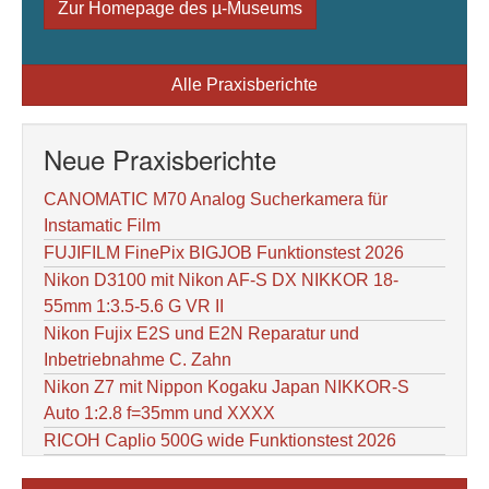
Zur Homepage des µ-Museums
Alle Praxisberichte
Neue Praxisberichte
CANOMATIC M70 Analog Sucherkamera für
Instamatic Film
FUJIFILM FinePix BIGJOB Funktionstest 2026
Nikon D3100 mit Nikon AF-S DX NIKKOR 18-
55mm 1:3.5-5.6 G VR II
Nikon Fujix E2S und E2N Reparatur und
Inbetriebnahme C. Zahn
Nikon Z7 mit Nippon Kogaku Japan NIKKOR-S
Auto 1:2.8 f=35mm und XXXX
RICOH Caplio 500G wide Funktionstest 2026