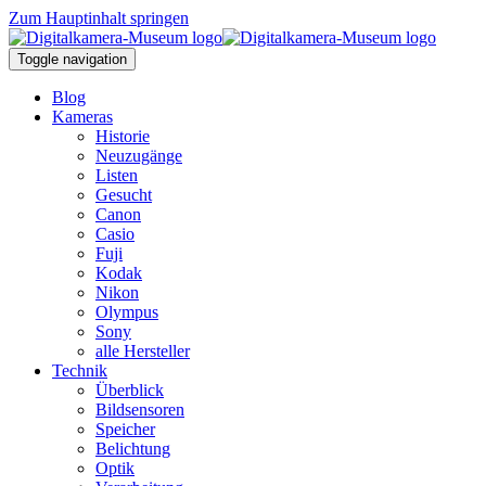
Zum Hauptinhalt springen
Toggle navigation
Blog
Kameras
Historie
Neuzugänge
Listen
Gesucht
Canon
Casio
Fuji
Kodak
Nikon
Olympus
Sony
alle Hersteller
Technik
Überblick
Bildsensoren
Speicher
Belichtung
Optik