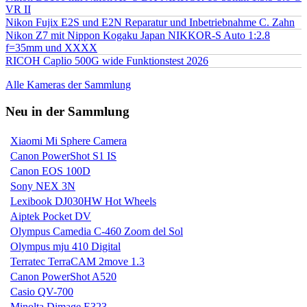
VR II
Nikon Fujix E2S und E2N Reparatur und Inbetriebnahme C. Zahn
Nikon Z7 mit Nippon Kogaku Japan NIKKOR-S Auto 1:2.8
f=35mm und XXXX
RICOH Caplio 500G wide Funktionstest 2026
Alle Kameras der Sammlung
Neu in der Sammlung
Xiaomi Mi Sphere Camera
Canon PowerShot S1 IS
Canon EOS 100D
Sony NEX 3N
Lexibook DJ030HW Hot Wheels
Aiptek Pocket DV
Olympus Camedia C-460 Zoom del Sol
Olympus mju 410 Digital
Terratec TerraCAM 2move 1.3
Canon PowerShot A520
Casio QV-700
Minolta Dimage E323