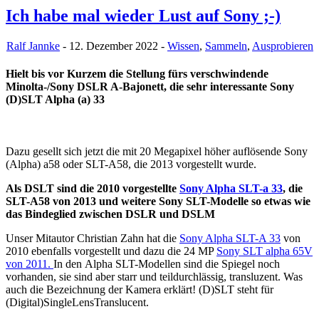
Ich habe mal wieder Lust auf Sony ;-)
Ralf Jannke
- 12. Dezember 2022 -
Wissen
,
Sammeln
,
Ausprobieren
Hielt bis vor Kurzem die Stellung fürs verschwindende
Minolta-/Sony DSLR A-Bajonett, die sehr interessante Sony
(D)SLT Alpha (a) 33
Dazu gesellt sich jetzt die mit 20 Megapixel höher auflösende Sony
(Alpha) a58 oder SLT-A58, die 2013 vorgestellt wurde.
Als DSLT sind die 2010 vorgestellte
Sony Alpha SLT-a 33
, die
SLT-A58 von 2013 und weitere Sony SLT-Modelle so etwas wie
das Bindeglied zwischen DSLR und DSLM
Unser Mitautor Christian Zahn hat die
Sony Alpha SLT-A 33
von
2010 ebenfalls vorgestellt und dazu die 24 MP
Sony SLT alpha 65V
von 2011.
In den Alpha SLT-Modellen sind die Spiegel noch
vorhanden, sie sind aber starr und teildurchlässig, transluzent. Was
auch die Bezeichnung der Kamera erklärt! (D)SLT steht für
(Digital)SingleLensTranslucent.