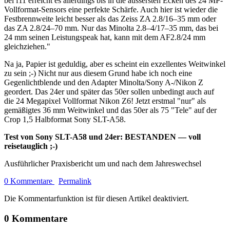
bei f11 erreicht es allerdings bis in die äussersten Ecken des 24 MP-
Vollformat-Sensors eine perfekte Schärfe. Auch hier ist wieder die
Festbrennweite leicht besser als das Zeiss ZA 2.8/16–35 mm oder
das ZA 2.8/24–70 mm. Nur das Minolta 2.8–4/17–35 mm, das bei
24 mm seinen Leistungspeak hat, kann mit dem AF2.8/24 mm
gleichziehen."
Na ja, Papier ist geduldig, aber es scheint ein exzellentes Weitwinkel
zu sein ;-) Nicht nur aus diesem Grund habe ich noch eine
Gegenlichtblende und den Adapter Minolta/Sony A-/Nikon Z
geordert. Das 24er und später das 50er sollen unbedingt auch auf
die 24 Megapixel Vollformat Nikon Z6! Jetzt erstmal "nur" als
gemäßigtes 36 mm Weitwinkel und das 50er als 75 "Tele" auf der
Crop 1,5 Halbformat Sony SLT-A58.
Test von Sony SLT-A58 und 24er: BESTANDEN — voll
reisetauglich ;-)
Ausführlicher Praxisbericht um und nach dem Jahreswechsel
0 Kommentare
Permalink
Die Kommentarfunktion ist für diesen Artikel deaktiviert.
0 Kommentare