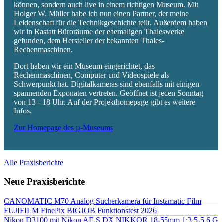
können, sondern auch live in einem richtigen Museum. Mit
Holger W. Müller habe ich nun einen Partner, der meine
Leidenschaft für die Technikgeschichte teilt. Außerdem haben
wir in Rastatt Büroräume der ehemaligen Thaleswerke
gefunden, dem Hersteller der bekannten Thales-
Rechenmaschinen.
Dort haben wir ein Museum eingerichtet, das
Rechenmaschinen, Computer und Videospiele als
Schwerpunkt hat. Digitalkameras sind ebenfalls mit einigen
spannenden Exponaten vertreten. Geöffnet ist jeden Sonntag
von 13 - 18 Uhr. Auf der Projekthomepage gibt es weitere
Infos.
Zur Homepage des µ-Museums
Alle Praxisberichte
Neue Praxisberichte
CANOMATIC M70 Analog Sucherkamera für Instamatic Film
FUJIFILM FinePix BIGJOB Funktionstest 2026
Nikon D3100 mit Nikon AF-S DX NIKKOR 18-55mm 1:3.5-5.6 G