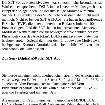
Die SLT-Sonys bieten Liveview, was so noch nichts besonderes ist.
Wird eine entsprechende DSLR in den Liveview-Modus geschaltet,
klappt der Spiegel hoch und der rückseitige Monitor wird zum
Sucher. Die Benutzung des SLR-Suchers ist dann aber nicht mehr
möglich. Nicht so bei der SLT-A33/A58. Sie haben hochauflösende
E-Sucher (EVF), die unter anderem den Bildausschnitt zu 100
Prozent zeigen. Und die SLTs haben im permanenten Liveview-
Modus der Kamera auch die für bewegte Motive deutlich bessere
Phasendetektion des Autofokus'. DSLRs mit Liveview bieten bei
hochgeklapptem Spiegel dann nur den für unbewegte Motive zwar
hochgenauen Kontrast-Autofokus, dem bei mobilen Motiven aber
sehr schnell die Luft ausgeht.
Zur Sony (Alpha) a58 oder SLT-A58
Sie wurde mit einem nicht unerheblichen, aber in der Annonce nicht
verschwiegenen Fehler — der Sensor-Shift ist defekt — für 68 Euro
angeboten. Vom Profianbieter mit Rückgaberecht! Vom
Privatanbieter würde ich so nie kaufen! Mehr über die SLT-A58
über die Feiertage und im neuen Jahr!
Als unlängst für 69 Euro eine leicht ramponierte MINOLTA AF
LENS 24mm 1:2.8 vom Profi-Anbieter mit Rückgaberecht offeriert