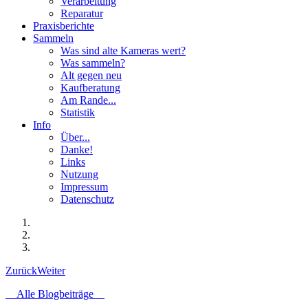
Verarbeitung
Reparatur
Praxisberichte
Sammeln
Was sind alte Kameras wert?
Was sammeln?
Alt gegen neu
Kaufberatung
Am Rande...
Statistik
Info
Über...
Danke!
Links
Nutzung
Impressum
Datenschutz
Zurück
Weiter
Alle Blogbeiträge