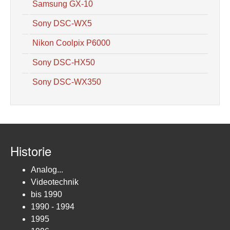
Samsung GX-10
Sony DSC-WX5
Nikon Coolpix P6000
Sony DSC-HX50
Sony DSC-WX350
Historie
Analog...
Videotechnik
bis 1990
1990 - 1994
1995