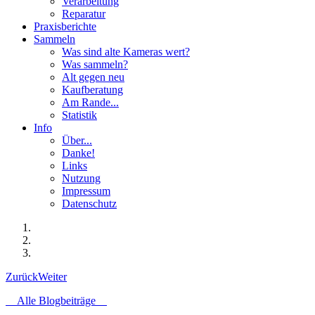
Verarbeitung
Reparatur
Praxisberichte
Sammeln
Was sind alte Kameras wert?
Was sammeln?
Alt gegen neu
Kaufberatung
Am Rande...
Statistik
Info
Über...
Danke!
Links
Nutzung
Impressum
Datenschutz
Zurück
Weiter
Alle Blogbeiträge