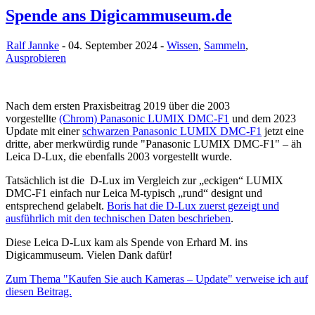
Spende ans Digicammuseum.de
Ralf Jannke
- 04. September 2024 -
Wissen
,
Sammeln
,
Ausprobieren
Nach dem ersten Praxisbeitrag 2019 über die 2003
vorgestellte
(Chrom) Panasonic LUMIX DMC-F1
und dem 2023
Update mit einer
schwarzen Panasonic LUMIX DMC-F1
jetzt eine
dritte, aber merkwürdig runde "Panasonic LUMIX DMC-F1" – äh
Leica D-Lux, die ebenfalls 2003 vorgestellt wurde.
Tatsächlich ist die D-Lux im Vergleich zur „eckigen“ LUMIX
DMC-F1 einfach nur Leica M-typisch „rund“ designt und
entsprechend gelabelt.
Boris hat die D-Lux zuerst gezeigt und
ausführlich mit den technischen Daten beschrieben
.
Diese Leica D-Lux kam als Spende von Erhard M. ins
Digicammuseum. Vielen Dank dafür!
Zum Thema "Kaufen Sie auch Kameras – Update" verweise ich auf
diesen Beitrag.