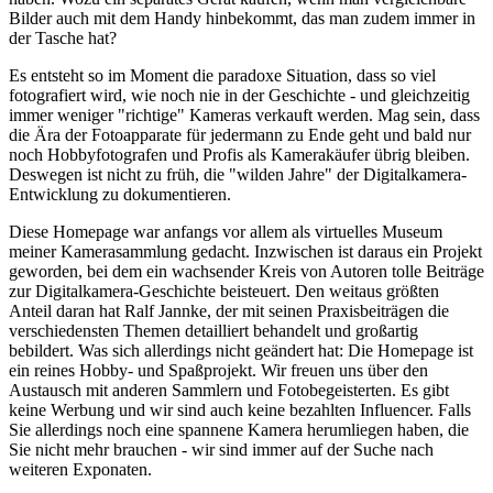
Bilder auch mit dem Handy hinbekommt, das man zudem immer in
der Tasche hat?
Es entsteht so im Moment die paradoxe Situation, dass so viel
fotografiert wird, wie noch nie in der Geschichte - und gleichzeitig
immer weniger "richtige" Kameras verkauft werden. Mag sein, dass
die Ära der Fotoapparate für jedermann zu Ende geht und bald nur
noch Hobbyfotografen und Profis als Kamerakäufer übrig bleiben.
Deswegen ist nicht zu früh, die "wilden Jahre" der Digitalkamera-
Entwicklung zu dokumentieren.
Diese Homepage war anfangs vor allem als virtuelles Museum
meiner Kamerasammlung gedacht. Inzwischen ist daraus ein Projekt
geworden, bei dem ein wachsender Kreis von Autoren tolle Beiträge
zur Digitalkamera-Geschichte beisteuert. Den weitaus größten
Anteil daran hat Ralf Jannke, der mit seinen Praxisbeiträgen die
verschiedensten Themen detailliert behandelt und großartig
bebildert. Was sich allerdings nicht geändert hat: Die Homepage ist
ein reines Hobby- und Spaßprojekt. Wir freuen uns über den
Austausch mit anderen Sammlern und Fotobegeisterten. Es gibt
keine Werbung und wir sind auch keine bezahlten Influencer. Falls
Sie allerdings noch eine spannene Kamera herumliegen haben, die
Sie nicht mehr brauchen - wir sind immer auf der Suche nach
weiteren Exponaten.