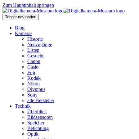
Zum Hauptinhalt springen
Toggle navigation
Blog
Kameras
Historie
Neuzugänge
Listen
Gesucht
Canon
Casio
Fuji
Kodak
Nikon
Olympus
Sony
alle Hersteller
Technik
Überblick
Bildsensoren
Speicher
Belichtung
Optik