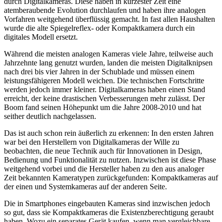
durch Digitalkameras. Diese haben in kürzester Zeit eine
atemberaubende Evolution durchlaufen und haben ihre analogen
Vorfahren weitgehend überflüssig gemacht. In fast allen Haushalten
wurde die alte Spiegelreflex- oder Kompaktkamera durch ein
digitales Modell ersetzt.
Während die meisten analogen Kameras viele Jahre, teilweise auch
Jahrzehnte lang genutzt wurden, landen die meisten Digitalknipsen
nach drei bis vier Jahren in der Schublade und müssen einem
leistungsfähigeren Modell weichen. Die technischen Fortschritte
werden jedoch immer kleiner. Digitalkameras haben einen Stand
erreicht, der keine drastischen Verbesserungen mehr zulässt. Der
Boom fand seinen Höhepunkt um die Jahre 2008-2010 und hat
seither deutlich nachgelassen.
Das ist auch schon rein äußerlich zu erkennen: In den ersten Jahren
war bei den Herstellern von Digitalkameras der Wille zu
beobachten, die neue Technik auch für Innovationen in Design,
Bedienung und Funktionalität zu nutzen. Inzwischen ist diese Phase
weitgehend vorbei und die Hersteller haben zu den aus analoger
Zeit bekannten Kameratypen zurückgefunden: Kompaktkameras auf
der einen und Systemkameras auf der anderen Seite.
Die in Smartphones eingebauten Kameras sind inzwischen jedoch
so gut, dass sie Kompaktkameras die Existenzberechtigung geraubt
haben. Wozu ein separates Gerät kaufen, wenn man vergleichbare