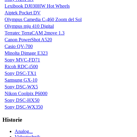
Lexibook DJ030HW Hot Wheels
Aiptek Pocket DV
Olympus Camedia C-460 Zoom del Sol
Olympus mju 410 Digital
Terratec TerraCAM 2move 1.3
Canon PowerShot A520
Casio QV-700
Minolta Dimage E323
Sony MVC-FD71
Ricoh RDC-i500
Sony DSC-TX1
Samsung GX-10
Sony DSC-WX5
Nikon Coolpix P6000
Sony DSC-HX50
Sony DSC-WX350
Historie
Analog...
Videotechnik