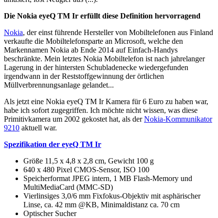
Die Nokia eyeQ TM Ir erfüllt diese Definition hervorragend
Nokia
, der einst führende Hersteller von Mobiltelefonen aus Finland
verkaufte die Mobiltelefonsparte an Microsoft, welche den
Markennamen Nokia ab Ende 2014 auf Einfach-Handys
beschränkte. Mein letztes Nokia Mobiltelefon ist nach jahrelanger
Lagerung in der hintersten Schubladenecke wiedergefunden
irgendwann in der Reststoffgewinnung der örtlichen
Müllverbrennungsanlage gelandet...
Als jetzt eine Nokia eyeQ TM Ir Kamera für 6 Euro zu haben war,
habe ich sofort zugegriffen. Ich möchte nicht wissen, was diese
Primitivkamera um 2002 gekostet hat, als der
Nokia-Kommunikator
9210
aktuell war.
Spezifikation der eyeQ TM Ir
Größe 11,5 x 4,8 x 2,8 cm, Gewicht 100 g
640 x 480 Pixel CMOS-Sensor, ISO 100
Speicherformat JPEG intern, 1 MB Flash-Memory und
MultiMediaCard (MMC-SD)
Vierlinsiges 3,0/6 mm Fixfokus-Objektiv mit asphärischer
Linse, ca. 42 mm @KB, Minimaldistanz ca. 70 cm
Optischer Sucher