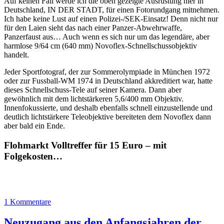
Auf keinen Fall werde ich die oben gezeigte Ausrüstung hier in
Deutschland, IN DER STADT, für einen Fotorundgang mitnehmen.
Ich habe keine Lust auf einen Polizei-/SEK-Einsatz! Denn nicht nur
für den Laien sieht das nach einer Panzer-Abwehrwaffe,
Panzerfaust aus… Auch wenn es sich nur um das legendäre, aber
harmlose 9/64 cm (640 mm) Novoflex-Schnellschussobjektiv
handelt.
Jeder Sportfotograf, der zur Sommerolympiade in München 1972
oder zur Fussball-WM 1974 in Deutschland akkreditiert war, hatte
dieses Schnellschuss-Tele auf seiner Kamera. Dann aber
gewöhnlich mit dem lichtstärkeren 5,6/400 mm Objektiv.
Innenfokussierte, und deshalb ebenfalls schnell einzustellende und
deutlich lichtstärkere Teleobjektive bereiteten dem Novoflex dann
aber bald ein Ende.
Flohmarkt Volltreffer für 15 Euro – mit
Folgekosten…
1 Kommentare
Neuzugang aus den Anfangsjahren der