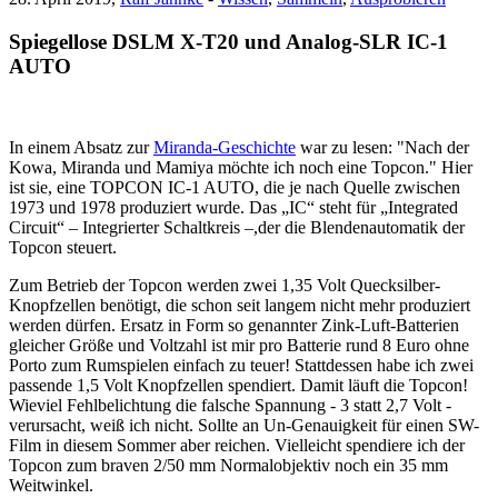
Spiegellose DSLM X-T20 und Analog-SLR IC-1
AUTO
In einem Absatz zur
Miranda-Geschichte
war zu lesen: "Nach der
Kowa, Miranda und Mamiya möchte ich noch eine Topcon." Hier
ist sie, eine TOPCON IC-1 AUTO, die je nach Quelle zwischen
1973 und 1978 produziert wurde. Das „IC“ steht für „Integrated
Circuit“ – Integrierter Schaltkreis –,der die Blendenautomatik der
Topcon steuert.
Zum Betrieb der Topcon werden zwei 1,35 Volt Quecksilber-
Knopfzellen benötigt, die schon seit langem nicht mehr produziert
werden dürfen. Ersatz in Form so genannter Zink-Luft-Batterien
gleicher Größe und Voltzahl ist mir pro Batterie rund 8 Euro ohne
Porto zum Rumspielen einfach zu teuer! Stattdessen habe ich zwei
passende 1,5 Volt Knopfzellen spendiert. Damit läuft die Topcon!
Wieviel Fehlbelichtung die falsche Spannung - 3 statt 2,7 Volt -
verursacht, weiß ich nicht. Sollte an Un-Genauigkeit für einen SW-
Film in diesem Sommer aber reichen. Vielleicht spendiere ich der
Topcon zum braven 2/50 mm Normalobjektiv noch ein 35 mm
Weitwinkel.