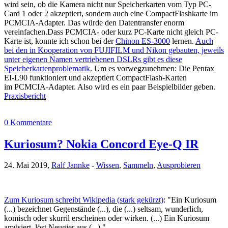
wird sein, ob die Kamera nicht nur Speicherkarten vom Typ PC-
Card 1 oder 2 akzeptiert, sondern auch eine CompactFlashkarte im
PCMCIA-Adapter. Das würde den Datentransfer enorm
vereinfachen.Dass PCMCIA- oder kurz PC-Karte nicht gleich PC-
Karte ist, konnte ich schon bei der
Chinon ES-3000
lernen.
Auch
bei den in Kooperation von FUJIFILM und Nikon gebauten, jeweils
unter eigenen Namen vertriebenen DSLRs gibt es diese
Speicherkartenproblematik
. Um es vorwegzunehmen: Die Pentax
EI-L90 funktioniert und akzeptiert CompactFlash-Karten
im PCMCIA-Adapter. Also wird es ein paar Beispielbilder geben.
Praxisbericht
0 Kommentare
Kuriosum? Nokia Concord Eye-Q IR
24. Mai 2019,
Ralf Jannke
-
Wissen
,
Sammeln
,
Ausprobieren
Zum Kuriosum schreibt Wikipedia (stark gekürzt)
: "Ein Kuriosum
(...) bezeichnet Gegenstände (...), die (...) seltsam, wunderlich,
komisch oder skurril erscheinen oder wirken. (...) Ein Kuriosum
amüsiert, löst Neugier aus (...)."