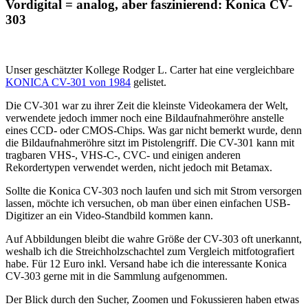
Vordigital = analog, aber faszinierend: Konica CV-
303
Unser geschätzter Kollege Rodger L. Carter hat eine vergleichbare
KONICA CV-301 von 1984
gelistet.
Die CV-301 war zu ihrer Zeit die kleinste Videokamera der Welt,
verwendete jedoch immer noch eine Bildaufnahmeröhre anstelle
eines CCD- oder CMOS-Chips. Was gar nicht bemerkt wurde, denn
die Bildaufnahmeröhre sitzt im Pistolengriff. Die CV-301 kann mit
tragbaren VHS-, VHS-C-, CVC- und einigen anderen
Rekordertypen verwendet werden, nicht jedoch mit Betamax.
Sollte die Konica CV-303 noch laufen und sich mit Strom versorgen
lassen, möchte ich versuchen, ob man über einen einfachen USB-
Digitizer an ein Video-Standbild kommen kann.
Auf Abbildungen bleibt die wahre Größe der CV-303 oft unerkannt,
weshalb ich die Streichholzschachtel zum Vergleich mitfotografiert
habe. Für 12 Euro inkl. Versand habe ich die interessante Konica
CV-303 gerne mit in die Sammlung aufgenommen.
Der Blick durch den Sucher, Zoomen und Fokussieren haben etwas