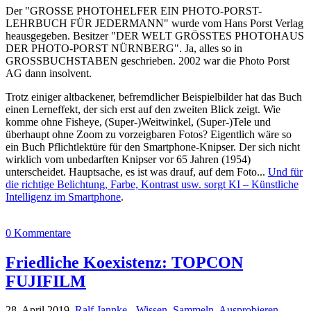
Der "GROSSE PHOTOHELFER EIN PHOTO-PORST-
LEHRBUCH FÜR JEDERMANN" wurde vom Hans Porst Verlag
heausgegeben. Besitzer "DER WELT GRÖSSTES PHOTOHAUS
DER PHOTO-PORST NÜRNBERG". Ja, alles so in
GROSSBUCHSTABEN geschrieben. 2002 war die Photo Porst
AG dann insolvent.
Trotz einiger altbackener, befremdlicher Beispielbilder hat das Buch
einen Lerneffekt, der sich erst auf den zweiten Blick zeigt. Wie
komme ohne Fisheye, (Super-)Weitwinkel, (Super-)Tele und
überhaupt ohne Zoom zu vorzeigbaren Fotos? Eigentlich wäre so
ein Buch Pflichtlektüre für den Smartphone-Knipser. Der sich nicht
wirklich vom unbedarften Knipser vor 65 Jahren (1954)
unterscheidet. Hauptsache, es ist was drauf, auf dem Foto...
Und für
die richtige Belichtung, Farbe, Kontrast usw. sorgt KI – Künstliche
Intelligenz im Smartphone
.
0 Kommentare
Friedliche Koexistenz: TOPCON
FUJIFILM
28. April 2019,
Ralf Jannke
-
Wissen
,
Sammeln
,
Ausprobieren