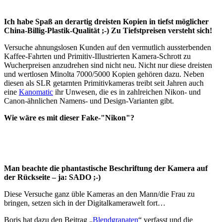
Ich habe Spaß an derartig dreisten Kopien in tiefst möglicher
China-Billig-Plastik-Qualität ;-) Zu Tiefstpreisen versteht sich!
Versuche ahnungslosen Kunden auf den vermutlich aussterbenden
Kaffee-Fahrten und Primitiv-Illustrierten Kamera-Schrott zu
Wucherpreisen anzudrehen sind nicht neu. Nicht nur diese dreisten
und wertlosen Minolta 7000/5000 Kopien gehören dazu. Neben
diesen als SLR getarnten Primitivkameras treibt seit Jahren auch
eine
Kanomatic
ihr Unwesen, die es in zahlreichen Nikon- und
Canon-ähnlichen Namens- und Design-Varianten gibt.
Wie wäre es mit dieser Fake-"Nikon"?
Man beachte die phantastische Beschriftung der Kamera auf
der Rückseite – ja: SADO ;-)
Diese Versuche ganz üble Kameras an den Mann/die Frau zu
bringen, setzen sich in der Digitalkamerawelt fort…
Boris hat dazu den Beitrag „
Blendgranaten
“ verfasst und die