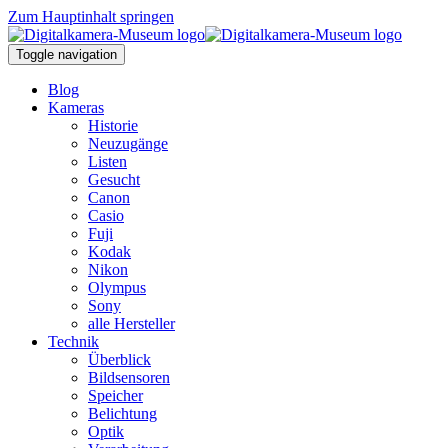
Zum Hauptinhalt springen
Toggle navigation
Blog
Kameras
Historie
Neuzugänge
Listen
Gesucht
Canon
Casio
Fuji
Kodak
Nikon
Olympus
Sony
alle Hersteller
Technik
Überblick
Bildsensoren
Speicher
Belichtung
Optik