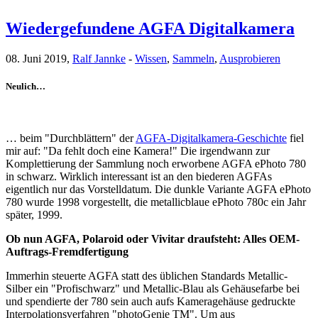
Wiedergefundene AGFA Digitalkamera
08. Juni 2019,
Ralf Jannke
-
Wissen
,
Sammeln
,
Ausprobieren
Neulich…
… beim "Durchblättern" der
AGFA-Digitalkamera-Geschichte
fiel
mir auf: "Da fehlt doch eine Kamera!" Die irgendwann zur
Komplettierung der Sammlung noch erworbene AGFA ePhoto 780
in schwarz. Wirklich interessant ist an den biederen AGFAs
eigentlich nur das Vorstelldatum. Die dunkle Variante AGFA ePhoto
780 wurde 1998 vorgestellt, die metallicblaue ePhoto 780c ein Jahr
später, 1999.
Ob nun AGFA, Polaroid oder Vivitar draufsteht: Alles OEM-
Auftrags-Fremdfertigung
Immerhin steuerte AGFA statt des üblichen Standards Metallic-
Silber ein "Profischwarz" und Metallic-Blau als Gehäusefarbe bei
und spendierte der 780 sein auch aufs Kameragehäuse gedruckte
Interpolationsverfahren "photoGenie TM". Um aus