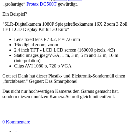
„großartige“
Protax DC500T
gewürdigt.
Ein Beispiel?
"SLR-Digitalkamera 1080P Spiegelreflexkamera 16X Zoom 3 Zoll
TFT LCD Display Kit für 30 Euro"
Lens fixed lens F / 3.2, F = 7.6 mm
16x digital zoom, zoom
2.4 inch TFT - LCD LCD screen (160000 pixels, 4:3)
Static images jpeg/VGA, 1 m, 3 m, 5 m and 12 m, 16 m
(interpolation)
Clips AVI 1080 p, 720 p VGA
Gott sei Dank hat dieser Plastik- und Elektronik-Sondermüll einen
„furchtbaren“ Gegner: Das Smartphone!
Das nicht nur hochwertigen Kameras den Garaus gemacht hat,
sondern diesen unnützen Kamera-Schrott gleich mit entfernt.
0 Kommentare
«