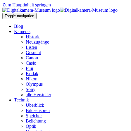
Zum Hauptinhalt springen
Toggle navigation
Blog
Kameras
Historie
Neuzugänge
Listen
Gesucht
Canon
Casio
Fuji
Kodak
Nikon
Olympus
Sony
alle Hersteller
Technik
Überblick
Bildsensoren
Speicher
Belichtung
Optik