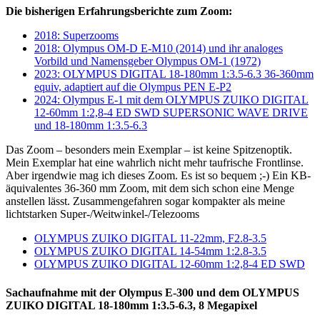
Die bisherigen Erfahrungsberichte zum Zoom:
2018: Superzooms
2018: Olympus OM-D E-M10 (2014) und ihr analoges
Vorbild und Namensgeber Olympus OM-1 (1972)
2023: OLYMPUS DIGITAL 18-180mm 1:3.5-6.3 36-360mm
equiv, adaptiert auf die Olympus PEN E-P2
2024: Olympus E-1 mit dem OLYMPUS ZUIKO DIGITAL
12-60mm 1:2,8-4 ED SWD SUPERSONIC WAVE DRIVE
und 18-180mm 1:3.5-6.3
Das Zoom – besonders mein Exemplar – ist keine Spitzenoptik.
Mein Exemplar hat eine wahrlich nicht mehr taufrische Frontlinse.
Aber irgendwie mag ich dieses Zoom. Es ist so bequem ;-) Ein KB-
äquivalentes 36-360 mm Zoom, mit dem sich schon eine Menge
anstellen lässt. Zusammengefahren sogar kompakter als meine
lichtstarken Super-/Weitwinkel-/Telezooms
OLYMPUS ZUIKO DIGITAL 11-22mm, F2.8-3.5
OLYMPUS ZUIKO DIGITAL 14-54mm 1:2.8-3.5
OLYMPUS ZUIKO DIGITAL 12-60mm 1:2,8-4 ED SWD
Sachaufnahme mit der Olympus E-300 und dem OLYMPUS
ZUIKO DIGITAL 18-180mm 1:3.5-6.3, 8 Megapixel