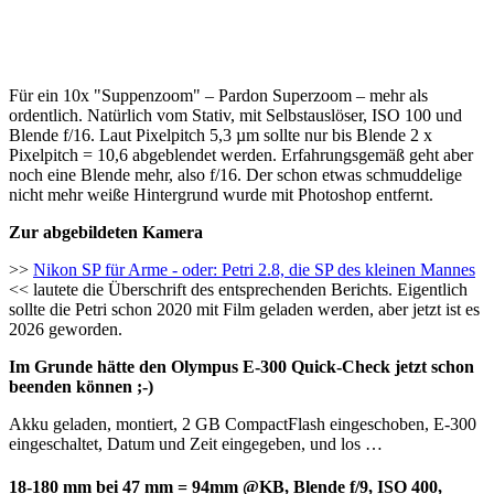
Für ein 10x "Suppenzoom" – Pardon Superzoom – mehr als
ordentlich. Natürlich vom Stativ, mit Selbstauslöser, ISO 100 und
Blende f/16. Laut Pixelpitch 5,3 µm sollte nur bis Blende 2 x
Pixelpitch = 10,6 abgeblendet werden. Erfahrungsgemäß geht aber
noch eine Blende mehr, also f/16. Der schon etwas schmuddelige
nicht mehr weiße Hintergrund wurde mit Photoshop entfernt.
Zur abgebildeten Kamera
>>
Nikon SP für Arme - oder: Petri 2.8, die SP des kleinen Mannes
<< lautete die Überschrift des entsprechenden Berichts. Eigentlich
sollte die Petri schon 2020 mit Film geladen werden, aber jetzt ist es
2026 geworden.
Im Grunde hätte den Olympus E-300 Quick-Check jetzt schon
beenden können ;-)
Akku geladen, montiert, 2 GB CompactFlash eingeschoben, E-300
eingeschaltet, Datum und Zeit eingegeben, und los …
18-180 mm bei 47 mm = 94mm @KB, Blende f/9, ISO 400,