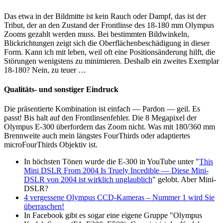
Das etwa in der Bildmitte ist kein Rauch oder Dampf, das ist der
Tribut, der an den Zustand der Frontlinse des 18-180 mm Olympus
Zooms gezahlt werden muss. Bei bestimmten Bildwinkeln,
Blickrichtungen zeigt sich die Oberflächenbeschädigung in dieser
Form. Kann ich mit leben, weil oft eine Positionsänderung hilft, die
Störungen wenigstens zu minimieren. Deshalb ein zweites Exemplar
18-180? Nein, zu teuer …
Qualitäts- und sonstiger Eindruck
Die präsentierte Kombination ist einfach — Pardon — geil. Es
passt! Bis halt auf den Frontlinsenfehler. Die 8 Megapixel der
Olympus E-300 überfordern das Zoom nicht. Was mit 180/360 mm
Brennweite auch mein längstes FourThirds oder adaptiertes
microFourThirds Objektiv ist.
In höchsten Tönen wurde die E-300 in YouTube unter "
This
Mini DSLR From 2004 Is Truely Incedible — Diese Mini-
DSLR von 2004 ist wirklich unglaublich
" gelobt. Aber Mini-
DSLR?
4 vergessene Olympus CCD-Kameras – Nummer 1 wird Sie
überraschen!
In Facebook gibt es sogar eine eigene Gruppe "Olympus