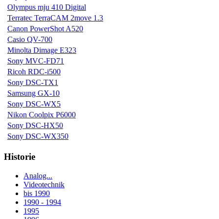
Olympus mju 410 Digital
Terratec TerraCAM 2move 1.3
Canon PowerShot A520
Casio QV-700
Minolta Dimage E323
Sony MVC-FD71
Ricoh RDC-i500
Sony DSC-TX1
Samsung GX-10
Sony DSC-WX5
Nikon Coolpix P6000
Sony DSC-HX50
Sony DSC-WX350
Historie
Analog...
Videotechnik
bis 1990
1990 - 1994
1995