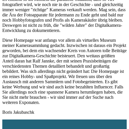
fotografiert wird, wie noch nie in der Geschichte - und gleichzeitig
immer weniger "richtige" Kameras verkauft werden. Mag sein, dass
die Ära der Fotoapparate für jedermann zu Ende geht und bald nur
noch Hobbyfotografen und Profis als Kamerakäufer übrig bleiben.
Deswegen ist nicht zu früh, die "wilden Jahre" der Digitalkamera-
Entwicklung zu dokumentieren.
Diese Homepage war anfangs vor allem als virtuelles Museum
meiner Kamerasammlung gedacht. Inzwischen ist daraus ein Projekt
geworden, bei dem ein wachsender Kreis von Autoren tolle Beiträge
zur Digitalkamera-Geschichte beisteuert. Den weitaus größten
Anteil daran hat Ralf Jannke, der mit seinen Praxisbeiträgen die
verschiedensten Themen detailliert behandelt und großartig
bebildert. Was sich allerdings nicht geändert hat: Die Homepage ist
ein reines Hobby- und Spaßprojekt. Wir freuen uns über den
Austausch mit anderen Sammlern und Fotobegeisterten. Es gibt
keine Werbung und wir sind auch keine bezahlten Influencer. Falls
Sie allerdings noch eine spannene Kamera herumliegen haben, die
Sie nicht mehr brauchen - wir sind immer auf der Suche nach
weiteren Exponaten.
Boris Jakubaschk