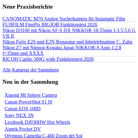
Neue Praxisberichte
CANOMATIC M70 Analog Sucherkamera für Instamatic Film
FUJIFILM FinePix BIGJOB Funktionstest 2026
Nikon D3100 mit Nikon AF-S DX NIKKOR 18-55mm 1:3.5-5.6 G
VR II
Nikon Fujix E2S und E2N Reparatur und Inbetriebnahme C. Zahn
Nikon Z7 mit Nippon Kogaku Japan NIKKOR-S Auto 1:2.8
f=35mm und XXXX
RICOH Caplio 500G wide Funktionstest 2026
Alle Kameras der Sammlung
Neu in der Sammlung
Xiaomi Mi Sphere Camera
Canon PowerShot S1 IS
Canon EOS 100D
Sony NEX 3N
Lexibook DJ030HW Hot Wheels
Aiptek Pocket DV
Olympus Camedia C-460 Zoom del Sol