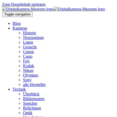
Zum Hauptinhalt springen
Toggle navigation
Blog
Kameras
Historie
Neuzugänge
Listen
Gesucht
Canon
Casio
Fuji
Kodak
Nikon
Olympus
Sony
alle Hersteller
Technik
Überblick
Bildsensoren
Speicher
Belichtung
Optik