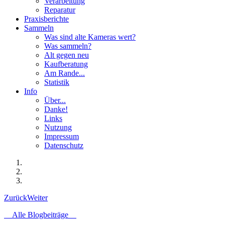
Verarbeitung
Reparatur
Praxisberichte
Sammeln
Was sind alte Kameras wert?
Was sammeln?
Alt gegen neu
Kaufberatung
Am Rande...
Statistik
Info
Über...
Danke!
Links
Nutzung
Impressum
Datenschutz
Zurück
Weiter
Alle Blogbeiträge