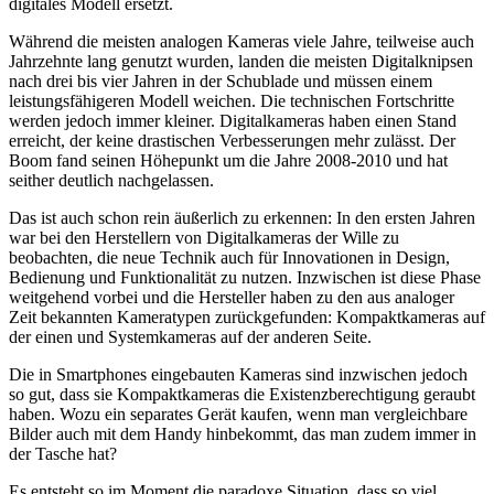
digitales Modell ersetzt.
Während die meisten analogen Kameras viele Jahre, teilweise auch
Jahrzehnte lang genutzt wurden, landen die meisten Digitalknipsen
nach drei bis vier Jahren in der Schublade und müssen einem
leistungsfähigeren Modell weichen. Die technischen Fortschritte
werden jedoch immer kleiner. Digitalkameras haben einen Stand
erreicht, der keine drastischen Verbesserungen mehr zulässt. Der
Boom fand seinen Höhepunkt um die Jahre 2008-2010 und hat
seither deutlich nachgelassen.
Das ist auch schon rein äußerlich zu erkennen: In den ersten Jahren
war bei den Herstellern von Digitalkameras der Wille zu
beobachten, die neue Technik auch für Innovationen in Design,
Bedienung und Funktionalität zu nutzen. Inzwischen ist diese Phase
weitgehend vorbei und die Hersteller haben zu den aus analoger
Zeit bekannten Kameratypen zurückgefunden: Kompaktkameras auf
der einen und Systemkameras auf der anderen Seite.
Die in Smartphones eingebauten Kameras sind inzwischen jedoch
so gut, dass sie Kompaktkameras die Existenzberechtigung geraubt
haben. Wozu ein separates Gerät kaufen, wenn man vergleichbare
Bilder auch mit dem Handy hinbekommt, das man zudem immer in
der Tasche hat?
Es entsteht so im Moment die paradoxe Situation, dass so viel