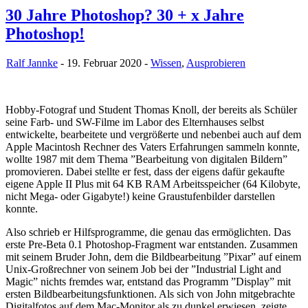
30 Jahre Photoshop? 30 + x Jahre
Photoshop!
Ralf Jannke
- 19. Februar 2020 -
Wissen
,
Ausprobieren
Hobby-Fotograf und Student Thomas Knoll, der bereits als Schüler
seine Farb- und SW-Filme im Labor des Elternhauses selbst
entwickelte, bearbeitete und vergrößerte und nebenbei auch auf dem
Apple Macintosh Rechner des Vaters Erfahrungen sammeln konnte,
wollte 1987 mit dem Thema ”Bearbeitung von digitalen Bildern”
promovieren. Dabei stellte er fest, dass der eigens dafür gekaufte
eigene Apple II Plus mit 64 KB RAM Arbeitsspeicher (64 Kilobyte,
nicht Mega- oder Gigabyte!) keine Graustufenbilder darstellen
konnte.
Also schrieb er Hilfsprogramme, die genau das ermöglichten. Das
erste Pre-Beta 0.1 Photoshop-Fragment war entstanden. Zusammen
mit seinem Bruder John, dem die Bildbearbeitung ”Pixar” auf einem
Unix-Großrechner von seinem Job bei der ”Industrial Light and
Magic” nichts fremdes war, entstand das Programm ”Display” mit
ersten Bildbearbeitungsfunktionen. Als sich von John mitgebrachte
Digitalfotos auf dem Mac-Monitor als zu dunkel erwiesen, zeigte