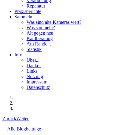
Verarbeitung
Reparatur
Praxisberichte
Sammeln
Was sind alte Kameras wert?
Was sammeln?
Alt gegen neu
Kaufberatung
Am Rande...
Statistik
Info
Über...
Danke!
Links
Nutzung
Impressum
Datenschutz
Zurück
Weiter
Alle Blogbeiträge