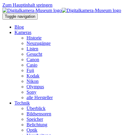
Zum Hauptinhalt springen
Toggle navigation
Blog
Kameras
Historie
Neuzugänge
Listen
Gesucht
Canon
Casio
Fuji
Kodak
Nikon
Olympus
Sony
alle Hersteller
Technik
Überblick
Bildsensoren
Speicher
Belichtung
Optik