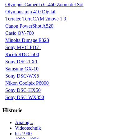
Olympus Camedia C-460 Zoom del Sol
Olympus mju 410 Digital
Terratec TerraCAM 2move 1.3
Canon PowerShot A520
Casio QV-700
Minolta Dimage E323
Sony MVC-FD71
Ricoh RDC-i500
Sony DSC-TX1
Samsung GX-10
Sony DSC-WX5
Nikon Coolpix P6000
Sony DSC-HX50
Sony DSC-WX350
Historie
Analog...
Videotechnik
bis 1990