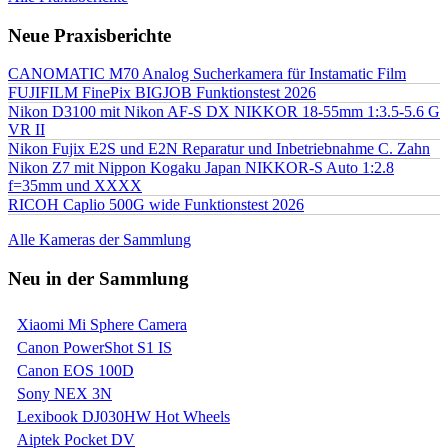
Neue Praxisberichte
CANOMATIC M70 Analog Sucherkamera für Instamatic Film
FUJIFILM FinePix BIGJOB Funktionstest 2026
Nikon D3100 mit Nikon AF-S DX NIKKOR 18-55mm 1:3.5-5.6 G
VR II
Nikon Fujix E2S und E2N Reparatur und Inbetriebnahme C. Zahn
Nikon Z7 mit Nippon Kogaku Japan NIKKOR-S Auto 1:2.8
f=35mm und XXXX
RICOH Caplio 500G wide Funktionstest 2026
Alle Kameras der Sammlung
Neu in der Sammlung
Xiaomi Mi Sphere Camera
Canon PowerShot S1 IS
Canon EOS 100D
Sony NEX 3N
Lexibook DJ030HW Hot Wheels
Aiptek Pocket DV