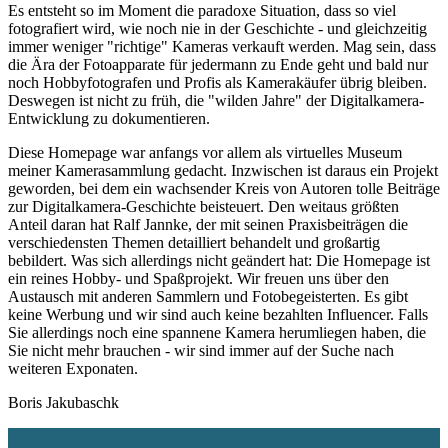
Es entsteht so im Moment die paradoxe Situation, dass so viel
fotografiert wird, wie noch nie in der Geschichte - und gleichzeitig
immer weniger "richtige" Kameras verkauft werden. Mag sein, dass
die Ära der Fotoapparate für jedermann zu Ende geht und bald nur
noch Hobbyfotografen und Profis als Kamerakäufer übrig bleiben.
Deswegen ist nicht zu früh, die "wilden Jahre" der Digitalkamera-
Entwicklung zu dokumentieren.
Diese Homepage war anfangs vor allem als virtuelles Museum
meiner Kamerasammlung gedacht. Inzwischen ist daraus ein Projekt
geworden, bei dem ein wachsender Kreis von Autoren tolle Beiträge
zur Digitalkamera-Geschichte beisteuert. Den weitaus größten
Anteil daran hat Ralf Jannke, der mit seinen Praxisbeiträgen die
verschiedensten Themen detailliert behandelt und großartig
bebildert. Was sich allerdings nicht geändert hat: Die Homepage ist
ein reines Hobby- und Spaßprojekt. Wir freuen uns über den
Austausch mit anderen Sammlern und Fotobegeisterten. Es gibt
keine Werbung und wir sind auch keine bezahlten Influencer. Falls
Sie allerdings noch eine spannene Kamera herumliegen haben, die
Sie nicht mehr brauchen - wir sind immer auf der Suche nach
weiteren Exponaten.
Boris Jakubaschk