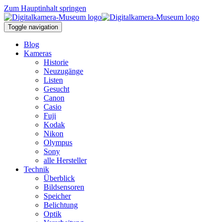
Zum Hauptinhalt springen
Toggle navigation
Blog
Kameras
Historie
Neuzugänge
Listen
Gesucht
Canon
Casio
Fuji
Kodak
Nikon
Olympus
Sony
alle Hersteller
Technik
Überblick
Bildsensoren
Speicher
Belichtung
Optik