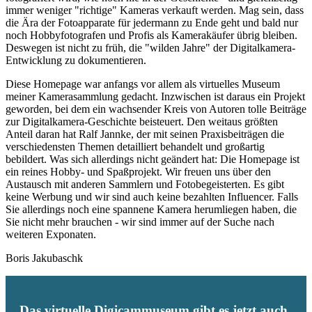
immer weniger "richtige" Kameras verkauft werden. Mag sein, dass
die Ära der Fotoapparate für jedermann zu Ende geht und bald nur
noch Hobbyfotografen und Profis als Kamerakäufer übrig bleiben.
Deswegen ist nicht zu früh, die "wilden Jahre" der Digitalkamera-
Entwicklung zu dokumentieren.
Diese Homepage war anfangs vor allem als virtuelles Museum
meiner Kamerasammlung gedacht. Inzwischen ist daraus ein Projekt
geworden, bei dem ein wachsender Kreis von Autoren tolle Beiträge
zur Digitalkamera-Geschichte beisteuert. Den weitaus größten
Anteil daran hat Ralf Jannke, der mit seinen Praxisbeiträgen die
verschiedensten Themen detailliert behandelt und großartig
bebildert. Was sich allerdings nicht geändert hat: Die Homepage ist
ein reines Hobby- und Spaßprojekt. Wir freuen uns über den
Austausch mit anderen Sammlern und Fotobegeisterten. Es gibt
keine Werbung und wir sind auch keine bezahlten Influencer. Falls
Sie allerdings noch eine spannene Kamera herumliegen haben, die
Sie nicht mehr brauchen - wir sind immer auf der Suche nach
weiteren Exponaten.
Boris Jakubaschk
Das virtuelle Digicammuseum gibt es jetzt auch