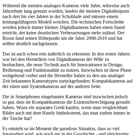
Während die meisten analogen Kameras viele Jahre, teilweise auch
Jahrzehnte lang genutzt wurden, landen die meisten Digitalknipsen
nach drei bis vier Jahren in der Schublade und müssen einem
leistungsfähigeren Modell weichen. Die technischen Fortschritte
werden jedoch immer kleiner. Digitalkameras haben einen Stand
erreicht, der keine drastischen Verbesserungen mehr zulässt. Der
Boom fand seinen Höhepunkt um die Jahre 2008-2010 und hat
seither deutlich nachgelassen.
Das ist auch schon rein äußerlich zu erkennen: In den ersten Jahren
war bei den Herstellern von Digitalkameras der Wille zu
beobachten, die neue Technik auch für Innovationen in Design,
Bedienung und Funktionalität zu nutzen. Inzwischen ist diese Phase
weitgehend vorbei und die Hersteller haben zu den aus analoger
Zeit bekannten Kameratypen zurückgefunden: Kompaktkameras auf
der einen und Systemkameras auf der anderen Seite.
Die in Smartphones eingebauten Kameras sind inzwischen jedoch
so gut, dass sie Kompaktkameras die Existenzberechtigung geraubt
haben. Wozu ein separates Gerät kaufen, wenn man vergleichbare
Bilder auch mit dem Handy hinbekommt, das man zudem immer in
der Tasche hat?
Es entsteht so im Moment die paradoxe Situation, dass so viel
fotografiert wird, wie noch nie in der Geschichte - und gleichzeitig