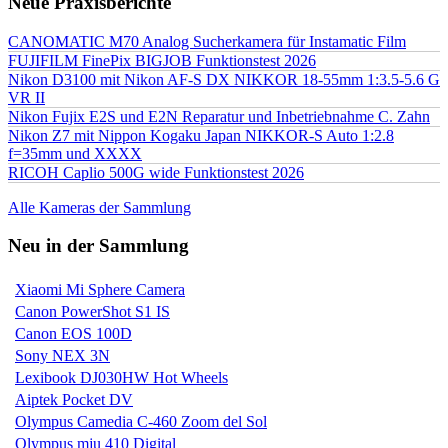
Neue Praxisberichte
CANOMATIC M70 Analog Sucherkamera für Instamatic Film
FUJIFILM FinePix BIGJOB Funktionstest 2026
Nikon D3100 mit Nikon AF-S DX NIKKOR 18-55mm 1:3.5-5.6 G
VR II
Nikon Fujix E2S und E2N Reparatur und Inbetriebnahme C. Zahn
Nikon Z7 mit Nippon Kogaku Japan NIKKOR-S Auto 1:2.8
f=35mm und XXXX
RICOH Caplio 500G wide Funktionstest 2026
Alle Kameras der Sammlung
Neu in der Sammlung
Xiaomi Mi Sphere Camera
Canon PowerShot S1 IS
Canon EOS 100D
Sony NEX 3N
Lexibook DJ030HW Hot Wheels
Aiptek Pocket DV
Olympus Camedia C-460 Zoom del Sol
Olympus mju 410 Digital