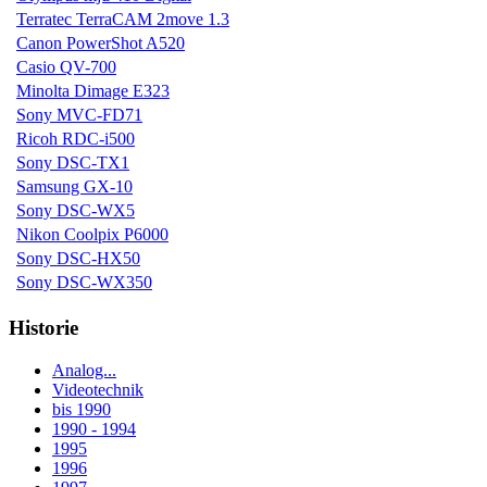
Terratec TerraCAM 2move 1.3
Canon PowerShot A520
Casio QV-700
Minolta Dimage E323
Sony MVC-FD71
Ricoh RDC-i500
Sony DSC-TX1
Samsung GX-10
Sony DSC-WX5
Nikon Coolpix P6000
Sony DSC-HX50
Sony DSC-WX350
Historie
Analog...
Videotechnik
bis 1990
1990 - 1994
1995
1996