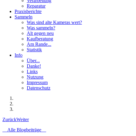
Verarbeitung
Reparatur
Praxisberichte
Sammeln
Was sind alte Kameras wert?
Was sammeln?
Alt gegen neu
Kaufberatung
Am Rande...
Statistik
Info
Über...
Danke!
Links
Nutzung
Impressum
Datenschutz
Zurück
Weiter
Alle Blogbeiträge