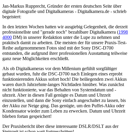
Jan-Markus Rupprecht, Gründer der ersten deutschen Seite über
digitale Fotografie und Digitalkameras - Digitalkamera.de - schrieb
begeistert:
In den letzten Wochen hatten wir ausgiebig Gelegenheit, die derzeit
professionellste und "gerade noch" bezahlbare Digitalkamera (
1998
4000
DM) in unserer Redaktion unter die Lupe zu nehmen und
praktisch damit zu arbeiten. Die meisten der für unsere Praxis-Test-
Reihe aufgenommenen Fotos sind mit der Sony DSC-D700
entstanden, die aufgrund ihrer professionellen Ausstattung teilweise
ganz neue Möglichkeiten erschließt.
Als ob Digitalkameras vor dem Millenium gefühlt sorgfältiger
gebaut wurden, fuhr die DSC-D700 nach Einlegen eines erprobt
funktionierenden Akkus sofort hoch! Die beiliegenden zwei Akkus
waren durch Jahrzehnte-langes Nichtladen hinüber. Was zunächst
nicht funktionierte, war das Behalten von Systemdatum und -
uhrzeit. Aber in diesen Fall genügte es Datum und Uhrzeit
einzustellen, und dann die Sony einfach angeschaltet zu lassen, bis
der Akku zur Neige ging. Das genügte, um den Puffet-Akku oder
Kondensator wieder zum Leben zu erwecken. Datum und Uhrzeit
blieben fortan gespeichert!
Der Praxisbericht über diese interessante DSLR/DSLT aus der
Steinzeit ist schon weit fortgeschritten!