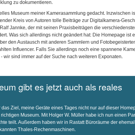
icklung zu dokumentieren.
uelles Museum meiner Kamerasammlung gedacht. Inzwischen is
nder Kreis von Autoren tolle Beiträge zur Digitalkamera-Gesch
 Ralf Jannke, der mit seinen Praxisbeiträgen die verschiedenste
dert. Was sich allerdings nicht geändert hat: Die Homepage ist e
über den Austausch mit anderen Sammlern und Fotobegeisterte
hlten Influencer. Falls Sie allerdings noch eine spannene Kam
 - wir sind immer auf der Suche nach weiteren Exponaten.
um gibt es jetzt auch als reales
 das Ziel, meine Geräte eines Tages nicht nur auf dieser Hom
 richtigen Museum. Mit Holger W. Müller habe ich nun einen Par
chte teilt. Außerdem haben wir in Rastatt Büroräume der ehema
bekannten Thales-Rechenmaschinen.