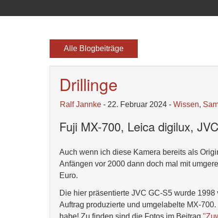
Alle Blogbeiträge
Drillinge
Ralf Jannke
- 22. Februar 2024 -
Wissen
,
Sam
Fuji MX-700, Leica digilux, J
Auch wenn ich diese Kamera bereits als Origin
Anfängen vor 2000 dann doch mal mit umgerech
Euro.
Die hier präsentierte JVC GC-S5 wurde 1998 vo
Auftrag produzierte und umgelabelte MX-700. 
habe! Zu finden sind die Fotos im Beitrag
"Zuw