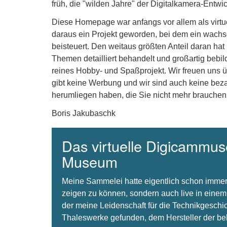
früh, die "wilden Jahre" der Digitalkamera-Entw
Diese Homepage war anfangs vor allem als virt
daraus ein Projekt geworden, bei dem ein wachse
beisteuert. Den weitaus größten Anteil daran hat
Themen detailliert behandelt und großartig bebil
reines Hobby- und Spaßprojekt. Wir freuen uns 
gibt keine Werbung und wir sind auch keine beza
herumliegen haben, die Sie nicht mehr brauchen
Boris Jakubaschk
Das virtuelle Digicammuse
Museum
Meine Sammelei hatte eigentlich schon immer
zeigen zu können, sondern auch live in einem
der meine Leidenschaft für die Technikgeschi
Thaleswerke gefunden, dem Hersteller der 