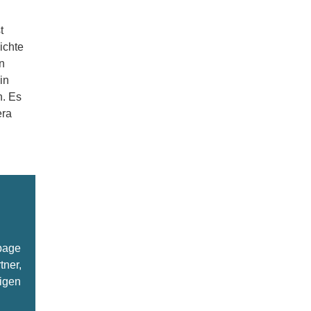
t
ichte
n
in
n. Es
era
epage
tner,
ligen