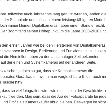
re, teilweise auch Jahrzehnte lang genutzt wurden, landen di
n in der Schublade und müssen einem leistungsfähigeren Modell
doch immer kleiner. Digitalkameras haben einen Stand erreicht,
. Der Boom fand seinen Höhepunkt um die Jahre 2008-2010 und
n den ersten Jahren war bei den Herstellern von Digitalkameras
Innovationen in Design, Bedienung und Funktionalität zu nutzen
nd die Hersteller haben zu den aus analoger Zeit bekannten
uf der einen und Systemkameras auf der anderen Seite.
nzwischen jedoch so gut, dass sie Kompaktkameras die
eparates Gerät kaufen, wenn man vergleichbare Bilder auch m
r Tasche hat?
dass so viel fotografiert wird, wie noch nie in der Geschichte -
erkauft werden. Mag sein, dass die Ära der Fotoapparate für je
und Profis als Kamerakäufer übrig bleiben. Deswegen ist nicht