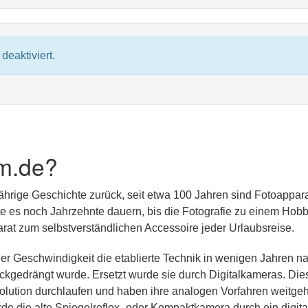
deaktiviert.
m.de?
jährige Geschichte zurück, seit etwa 100 Jahren sind Fotoappar
lte es noch Jahrzehnte dauern, bis die Fotografie zu einem Hobb
at zum selbstverständlichen Accessoire jeder Urlaubsreise.
er Geschwindigkeit die etablierte Technik in wenigen Jahren n
kgedrängt wurde. Ersetzt wurde sie durch Digitalkameras. Die
olution durchlaufen und haben ihre analogen Vorfahren weitge
rde die alte Spiegelreflex- oder Kompaktkamera durch ein digita