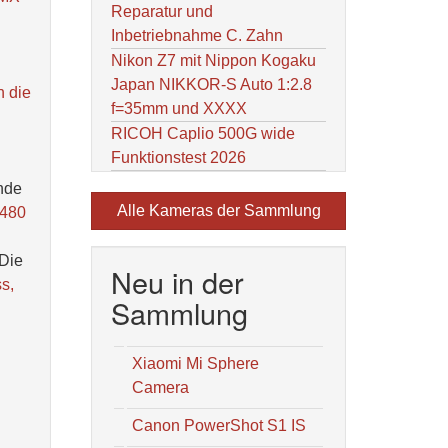
Reparatur und
Inbetriebnahme C. Zahn
Nikon Z7 mit Nippon Kogaku
Japan NIKKOR-S Auto 1:2.8
h die
f=35mm und XXXX
RICOH Caplio 500G wide
Funktionstest 2026
ende
Alle Kameras der Sammlung
x480
 Die
Neu in der
s,
Sammlung
Xiaomi Mi Sphere
Camera
Canon PowerShot S1 IS