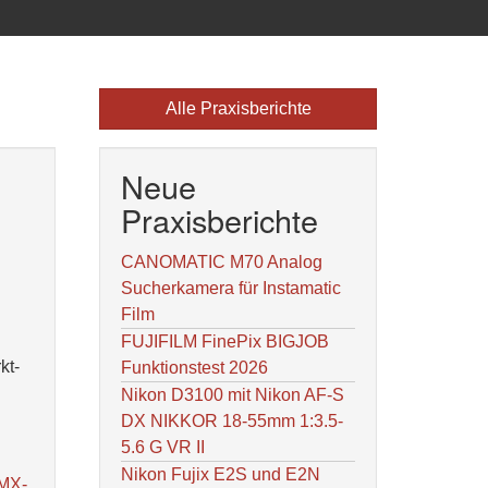
Alle Praxisberichte
Neue
Praxisberichte
CANOMATIC M70 Analog
Sucherkamera für Instamatic
Film
FUJIFILM FinePix BIGJOB
kt-
Funktionstest 2026
Nikon D3100 mit Nikon AF-S
DX NIKKOR 18-55mm 1:3.5-
5.6 G VR II
Nikon Fujix E2S und E2N
 MX-