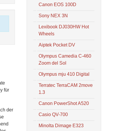
Canon EOS 100D
Sony NEX 3N
Lexibook DJ030HW Hot
Wheels
Aiptek Pocket DV
Olympus Camedia C-460
Zoom del Sol
Olympus mju 410 Digital
ate
Terratec TerraCAM 2move
y für
1.3
Canon PowerShot A520
ach der
Casio QV-700
se
hend
Minolta Dimage E323
les