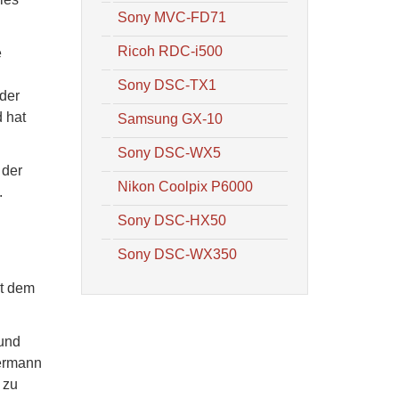
Sony MVC-FD71
Ricoh RDC-i500
e
Sony DSC-TX1
 der
 hat
Samsung GX-10
Sony DSC-WX5
 der
Nikon Coolpix P6000
.
Sony DSC-HX50
Sony DSC-WX350
it dem
 und
dermann
 zu