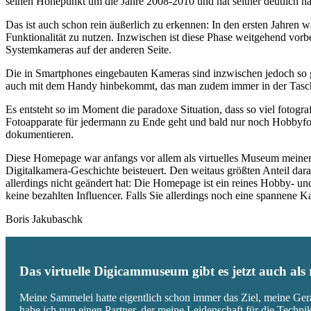
seinen Höhepunkt um die Jahre 2008-2010 und hat seither deutlich n
Das ist auch schon rein äußerlich zu erkennen: In den ersten Jahren 
Funktionalität zu nutzen. Inzwischen ist diese Phase weitgehend vo
Systemkameras auf der anderen Seite.
Die in Smartphones eingebauten Kameras sind inzwischen jedoch so g
auch mit dem Handy hinbekommt, das man zudem immer in der Tasc
Es entsteht so im Moment die paradoxe Situation, dass so viel fotogra
Fotoapparate für jedermann zu Ende geht und bald nur noch Hobbyfot
dokumentieren.
Diese Homepage war anfangs vor allem als virtuelles Museum meiner
Digitalkamera-Geschichte beisteuert. Den weitaus größten Anteil daran
allerdings nicht geändert hat: Die Homepage ist ein reines Hobby- u
keine bezahlten Influencer. Falls Sie allerdings noch eine spannene
Boris Jakubaschk
Das virtuelle Digicammuseum gibt es jetzt auch al
Meine Sammelei hatte eigentlich schon immer das Ziel, meine Ger
habe ich nun einen Partner, der meine Leidenschaft für die Techn