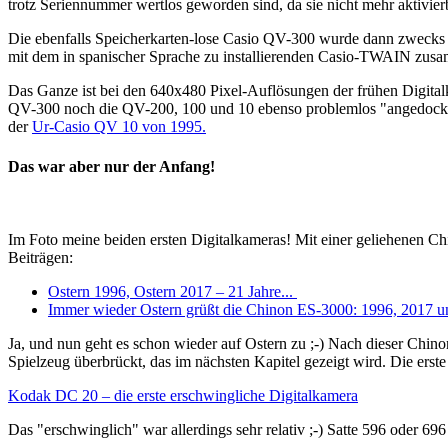
trotz Seriennummer wertlos geworden sind, da sie nicht mehr aktivierb
Die ebenfalls Speicherkarten-lose Casio QV-300 wurde dann zwecks 
mit dem in spanischer Sprache zu installierenden Casio-TWAIN zus
Das Ganze ist bei den 640x480 Pixel-Auflösungen der frühen Digitalka
QV-300 noch die QV-200, 100 und 10 ebenso problemlos "angedockt"
der
Ur-Casio QV 10 von 1995.
Das war aber nur der Anfang!
Im Foto meine beiden ersten Digitalkameras! Mit einer geliehenen Chi
Beiträgen:
Ostern 1996, Ostern 2017 – 21 Jahre...
Immer wieder Ostern grüßt die Chinon ES-3000: 1996, 2017 un
Ja, und nun geht es schon wieder auf Ostern zu ;-) Nach dieser Chin
Spielzeug überbrückt, das im nächsten Kapitel gezeigt wird. Die er
Kodak DC 20 – die erste erschwingliche Digitalkamera
Das "erschwinglich" war allerdings sehr relativ ;-) Satte 596 oder 