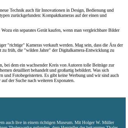
ie neue Technik auch für Innovationen in Design, Bedienung und
eratypen zurückgefunden: Kompaktkameras auf der einen und
 Wozu ein separates Gerät kaufen, wenn man vergleichbare Bilder
niger "richtige" Kameras verkauft werden. Mag sein, dass die Ära der
 zu früh, die "wilden Jahre" der Digitalkamera-Entwicklung zu
 bei dem ein wachsender Kreis von Autoren tolle Beiträge zur
hemen detailliert behandelt und großartig bebildert. Was sich
rn und Fotobegeisterten. Es gibt keine Werbung und wir sind auch
er auf der Suche nach weiteren Exponaten.
ern auch live in einem richtigen Museum. Mit Holger W. Müller
aligen Thaleswerke gefunden, dem Hersteller der bekannten Thales-