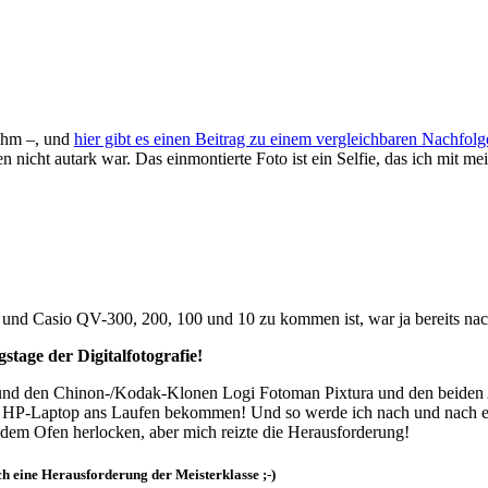
 ihm –, und
hier gibt es einen Beitrag zu einem vergleichbaren Nachfolg
n nicht autark war. Das einmontierte Foto ist ein Selfie, das ich mit
und Casio QV-300, 200, 100 und 10 zu kommen ist, war ja bereits nac
tage der Digitalfotografie!
 den Chinon-/Kodak-Klonen Logi Fotoman Pixtura und den beiden Ap
P-Laptop ans Laufen bekommen! Und so werde ich nach und nach ein p
em Ofen herlocken, aber mich reizte die Herausforderung!
h eine Herausforderung der Meisterklasse ;-)