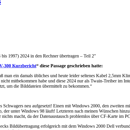
s
4 bis 1997) 2024 in den Rechner übertragen – Teil 2"
V-300 Kurzbericht
“ diese Passage geschrieben hatte:
h muß man ein damals übliches und heute leider seltenes Kabel 2,5mm K
re nicht mitbekommen habe und diese 2024 nur als Twain-Treiber im Inte
tzt, um die Bilddateien übermittelt zu bekommen.“
ines Schwagers neu aufgesetzt! Einen mit Windows 2000, den zweiten 
p, der unter Windows 98 läuft! Letzteren nach meinen Wünschen hinzub
r nichts macht, da der Datenaustausch problemlos über CF-Karte im 
cks Bildübertragung erfolgreich mit dem Windows 2000 Dell verbunde