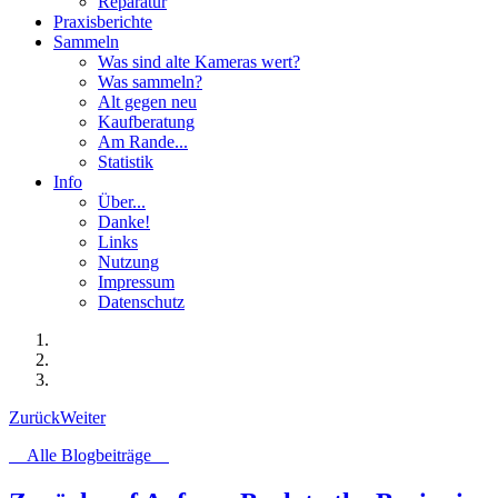
Reparatur
Praxisberichte
Sammeln
Was sind alte Kameras wert?
Was sammeln?
Alt gegen neu
Kaufberatung
Am Rande...
Statistik
Info
Über...
Danke!
Links
Nutzung
Impressum
Datenschutz
Zurück
Weiter
Alle Blogbeiträge