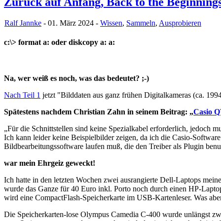
Zurück auf Anfang, Back to the Beginning
Ralf Jannke
- 01. März 2024 -
Wissen
,
Sammeln
,
Ausprobieren
c:\> format a: oder diskcopy a: a:
Na, wer weiß es noch, was das bedeutet? ;-)
Nach Teil 1
jetzt "Bilddaten aus ganz frühen Digitalkameras (ca. 199
Spätestens nachdem Christian Zahn in seinem Beitrag: „
Casio Q
„Für die Schnittstellen sind keine Spezialkabel erforderlich, jedoc
Ich kann leider keine Beispielbilder zeigen, da ich die Casio-Softwa
Bildbearbeitungssoftware laufen muß, die den Treiber als Plugin benu
war mein Ehrgeiz geweckt!
Ich hatte in den letzten Wochen zwei ausrangierte Dell-Laptops me
wurde das Ganze für 40 Euro inkl. Porto noch durch einen HP-Lapto
wird eine CompactFlash-Speicherkarte im USB-Kartenleser. Was abe
Die Speicherkarten-lose Olympus Camedia C-400 wurde unlängst zwe