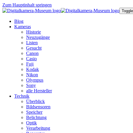
Zum Hauptinhalt springen
Toggle
Blog
Kameras
Historie
Neuzugänge
Listen
Gesucht
Canon
Casio
Fuji
Kodak
Nikon
Olympus
Sony
alle Hersteller
Technik
Überblick
Bildsensoren
Speicher
Belichtung
Optik
Verarbeitung