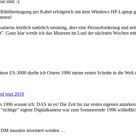
ar sind :-(
Bildübertragung per Kabel erfolgreich mit dem Windows HP-Laptop geko
ammen!
meras letztlich natürlich unsinnig, aber eine Herausforderung und net
. Ganz klar werde ich das Museum im Lauf der nächsten Wochen mit 
non ES-3000 durfte ich Ostern 1996 meine ersten Schritte in die Welt d
d jetzt 2019
on 1996 wusste ich: DAS ist es! Die Zeit bis zur ersten eigenen autar
ste "richtige" eigene Digitalkamera war zum Sommerende 1996 schließl
696 DM mussten investiert werden …