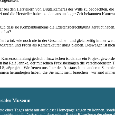
achgelassen.
war bei den Herstellern von Digitalkameras der Wille zu beobachten, d
rbei und die Hersteller haben zu den aus analoger Zeit bekannten Kam
ut, dass sie Kompaktkameras die Existenzberechtigung geraubt haben.
he hat?
fiert wird, wie noch nie in der Geschichte - und gleichzeitig immer we
ografen und Profis als Kamerakäufer übrig bleiben. Deswegen ist nicht
 Kamerasammlung gedacht. Inzwischen ist daraus ein Projekt geworden,
 hat Ralf Jannke, der mit seinen Praxisbeiträgen die verschiedensten T
nd Spaßprojekt. Wir freuen uns über den Austausch mit anderen Sammle
 Kamera herumliegen haben, die Sie nicht mehr brauchen - wir sind imm
s reales Museum
äte eines Tages nicht nur auf dieser Homepage zeigen zu können, sond
ikgeschichte teilt. Außerdem haben wir in Rastatt Büroräume der ehem